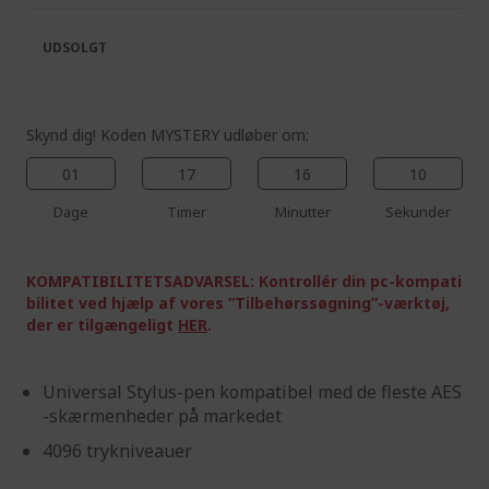
the
of
images
the
UDSOLGT
gallery
images
gallery
Skynd dig! Koden MYSTERY udløber om:
01
17
16
10
Dage
Timer
Minutter
Sekunder
KOMPATIBILITETSADVARSEL: Kontrollér din pc-kompati
bilitet ved hjælp af vores ”Tilbehørssøgning”-værktøj,
der er tilgængeligt
HER
.
Universal Stylus-pen kompatibel med de fleste AES
-skærmenheder på markedet
4096 trykniveauer