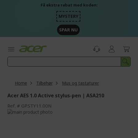
Skip
Få ekstra rabat med koden:
to
Content
MYSTERY
SPAR NU
Home
Tilbehør
Mus og tastaturer
Acer AES 1.0 Active stylus-pen | ASA210
Ref.
GP.STY11.00N
Skip
to
Skip
the
to
end
the
of
beginning