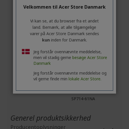
TMP614RN-
Velkommen til Acer Store Danmark
52
TMP614RN-
53
Vi kan se, at du browser fra et andet
A3SP14-31PT
land. Bemærk, at alle tilgængelige
A5SP14-
varer på Acer Store Danmark sendes
51MTN
kun
inden for Danmark.
SP114-31N
SP314-54N
Jeg forstår ovennævnte meddelelse,
SP314-21N
men vil stadig gerne
besøge Acer Store
Danmark
SP313-51N
SP314-55N
Jeg forstår ovennævnte meddelelse og
SP513-54N
vil gerne finde min
lokale Acer Store.
SP513-55N
SP514-51N
SP714-61NA
Generel produktsikkerhed
Producentoplysninger