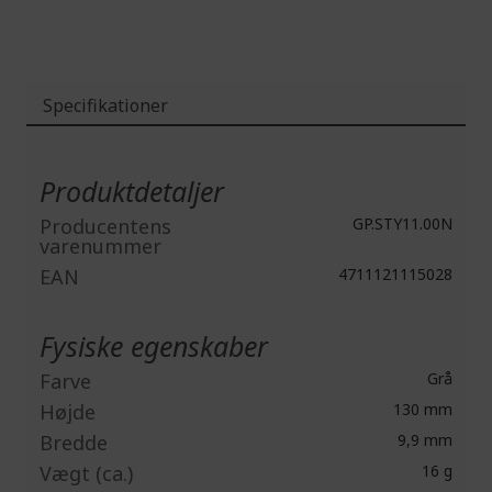
Specifikationer
Mere
information
Produktdetaljer
Producentens
GP.STY11.00N
varenummer
EAN
4711121115028
Fysiske egenskaber
Farve
Grå
Højde
130 mm
Bredde
9,9 mm
Vægt (ca.)
16 g