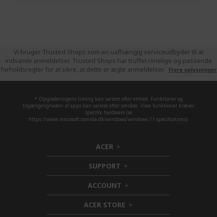
Vi bruger Trusted Shops som en uafhængig serviceudbyder til at
indsamle anmeldelser. Trusted Shops har truffet rimelige og passende
forholdsregler for at sikre, at dette er ægte anmeldelser.
Flere oplysninger
* Opgraderingens timing kan variere efter enhed. Funktioner og
tilgængeligheden af apps kan variere efter område. Visse funktioner kræver
specifik hardware (se
https://www.microsoft.com/da-dk/windows/windows-11-specifications).
ACER
h
i
SUPPORT
d
h
d
i
ACCOUNT
e
d
h
n
d
i
ACER STORE
e
d
h
n
d
i