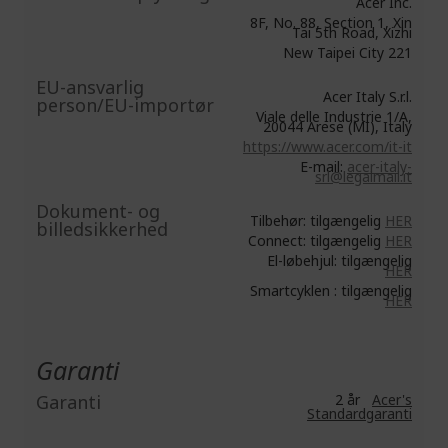
Acer Inc.
8F, No. 88, Section 1, Xin
Tai 5th Road, Xizhi
New Taipei City 221
EU-ansvarlig
Acer Italy S.r.l.
person/EU-importør
Viale delle Industrie 1/A,
20044 Arese (MI), Italy
https://www.acer.com/it-it
E-mail:
acer-italy-
srl@legalmail.it
Dokument- og
Tilbehør: tilgængelig
HER
billedsikkerhed
Connect: tilgængelig
HER
El-løbehjul: tilgængelig
HER
Smartcyklen : tilgængelig
HER
Garanti
Garanti
2 år
Acer's
Standardgaranti