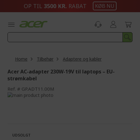
Skip
OP TIL
3500 KR.
RABAT
KØB NU
to
Content
Home
Tilbehør
Adaptere og kabler
Acer AC-adapter 230W-19V til laptops – EU-
strømkabel
Ref.
GP.ADT11.00M
Skip
to
Skip
the
to
end
the
of
beginning
the
of
images
the
UDSOLGT
gallery
images