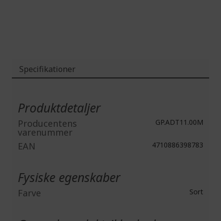
gallery
Specifikationer
Mere
information
Produktdetaljer
Producentens
GP.ADT11.00M
varenummer
EAN
4710886398783
Fysiske egenskaber
Farve
Sort