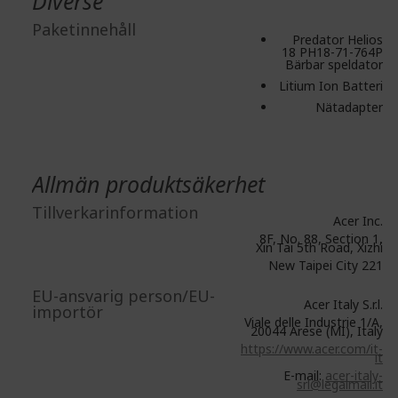
Diverse
Paketinnehåll
Predator Helios
18 PH18-71-764P
Bärbar speldator
Litium Ion Batteri
Nätadapter
Allmän produktsäkerhet
Tillverkarinformation
Acer Inc.
8F, No. 88, Section 1,
Xin Tai 5th Road, Xizhi
New Taipei City 221
EU-ansvarig person/EU-
Acer Italy S.r.l.
importör
Viale delle Industrie 1/A,
20044 Arese (MI), Italy
https://www.acer.com/it-
it
E-mail:
acer-italy-
srl@legalmail.it