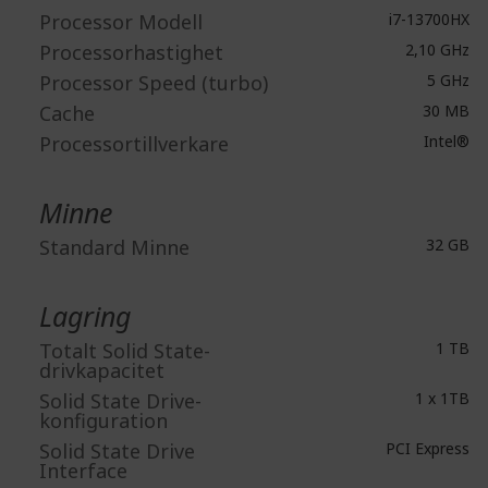
Processor Modell
i7-13700HX
Processorhastighet
2,10 GHz
Processor Speed (turbo)
5 GHz
Cache
30 MB
Processortillverkare
Intel®
Minne
Standard Minne
32 GB
Lagring
Totalt Solid State-
1 TB
drivkapacitet
Solid State Drive-
1 x 1TB
konfiguration
Solid State Drive
PCI Express
Interface