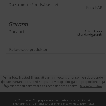
Dokument-/bildsäkerhet
Finns
HÄR
Garanti
Garanti
1 år
Acers
standardgaranti
Relaterade produkter
Vi har bett Trusted Shops att samla in recensioner som en oberoende
tjänsteleverantör. Trusted Shops har vidtagit rimliga och proportionerliga
åtgärder för att säkerställa att recensionerna är äkta.
Mer information
* 1Tidpunkten för uppgraderingen kan variera beroende på enhet.
Tillgänglighet för funktioner och appar varierar beroende på region. Vissa