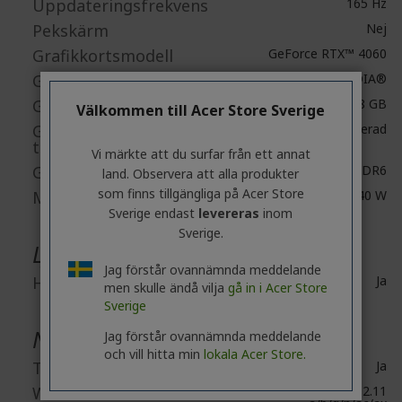
Uppdateringsfrekvens
165 Hz
Pekskärm
Nej
Grafikkortsmodell
GeForce RTX™ 4060
Grafikkortstillverkare
NVIDIA®
Grafik Minneskapacitet
8 GB
Välkommen till Acer Store Sverige
Grafikminnets
Dedikerad
tillgänglighet
Vi märkte att du surfar från ett annat
Grafikminnes teknologi
GDDR6
land. Observera att alla produkter
som finns tillgängliga på Acer Store
Maximal grafikkraft
Upptill 140 W
Sverige endast
levereras
inom
Sverige.
Ljud
Jag förstår ovannämnda meddelande
Högtalare
Ja
men skulle ändå vilja
gå in i Acer Store
Sverige
Nätverk & kommunikation
Jag förstår ovannämnda meddelande
och vill hitta min
lokala Acer Store.
Trådlöst LAN
Ja
WLAN-standard
IEEE 802.11