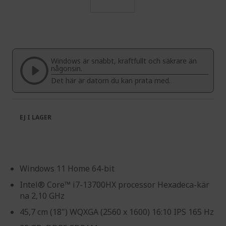
Skip
to
the
beginning
of
Windows är snabbt, kraftfullt och säkrare än
the
någonsin.
images
Det här är datorn du kan prata med.
gallery
EJ I LAGER
Windows 11 Home 64-bit
Intel® Core™ i7-13700HX processor Hexadeca-kär
na 2,10 GHz
45,7 cm (18") WQXGA (2560 x 1600) 16:10 IPS 165 Hz