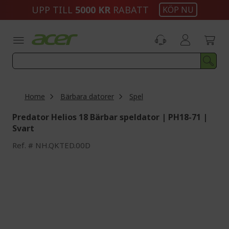
Skip
UPP TILL
5000 KR
RABATT
KÖP NU
to
Content
Home
Bärbara datorer
Spel
Predator Helios 18 Bärbar speldator | PH18-71 |
Svart
Ref.
NH.QKTED.00D
Skip
to
the
end
of
the
images
gallery