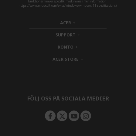
funktioner kräver specifik maskinvara (mer information i
https://www.microsoft.com/sv-se/windows/windows-11-specifications).
ACER
h
i
SUPPORT
d
h
d
i
KONTO
e
h
d
n
i
d
ACER STORE
d
e
h
d
n
i
e
d
n
d
e
n
FÖLJ OSS PÅ SOCIALA MEDIER