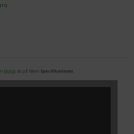
NTO
en
klickar
du på fliken
Specifikationer
.