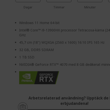
Dagar
Timmar
Minuter
Windows 11 Home 64-bit
Intel® Core™ i9-13900HX processor Tetracosa-kärna (24
GHz
45,7 cm (18") WQXGA (2560 x 1600) 16:10 IPS 165 Hz
32 GB, DDR5 SDRAM
1 TB SSD
NVIDIA® GeForce RTX™ 4070 med 8 GB dedikerat minn
Arbetsrelaterad användning? Upptäck de 
erbjudandena!