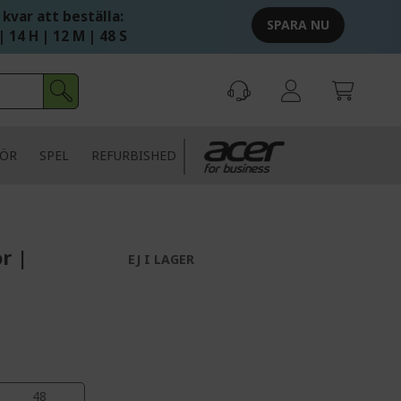
 kvar att beställa:
SPARA NU
| 14 H | 12 M | 47 S
HÖR
SPEL
REFURBISHED
r |
EJ I LAGER
47