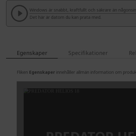
of
Windows är snabbt, kraftfullt och säkrare än någonsin
the
Det här är datorn du kan prata med.
images
gallery
Egenskaper
Specifikationer
Re
Fliken
Egenskaper
innehåller allmän information om produkt