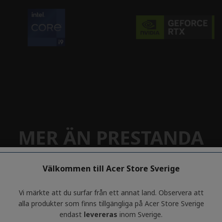
Välkommen till Acer Store Sverige
Vi märkte att du surfar från ett annat land. Observera att
alla produkter som finns tillgängliga på Acer Store Sverige
endast
levereras
inom Sverige.