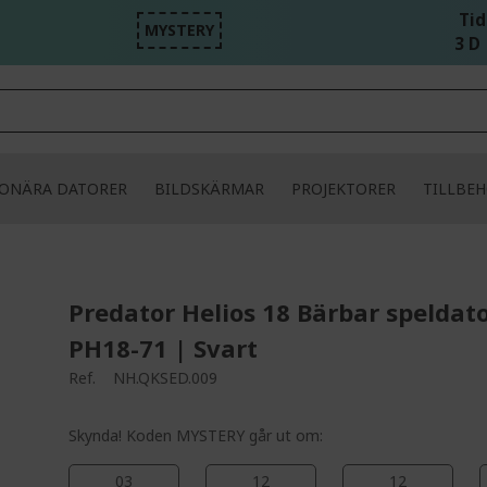
Tid
MYSTERY
3 D 
IONÄRA DATORER
BILDSKÄRMAR
PROJEKTORER
TILLBE
Predator Helios 18 Bärbar speldato
PH18-71 | Svart
Ref.
NH.QKSED.009
Skynda! Koden MYSTERY går ut om:
03
12
12