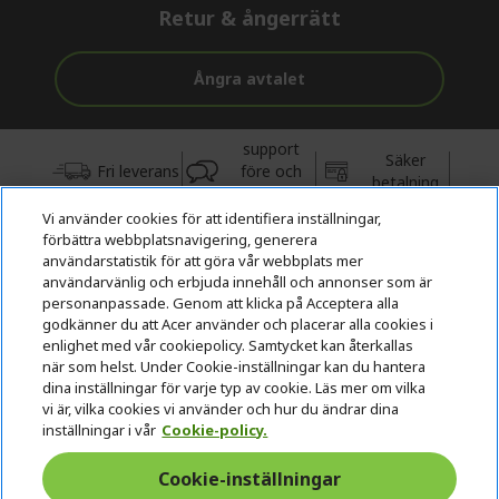
Retur & ångerrätt
Ångra avtalet
support
Säker
Fri leverans
före och
betalning
efter köp
Vi använder cookies för att identifiera inställningar,
förbättra webbplatsnavigering, generera
© 2026 Acer Inc.
användarstatistik för att göra vår webbplats mer
CPYou BV är auktoriserad återförsäljare och försäljare av de
användarvänlig och erbjuda innehåll och annonser som är
produkter och tjänster som erbjuds i denna butik.
personanpassade. Genom att klicka på Acceptera alla
godkänner du att Acer använder och placerar alla cookies i
enlighet med vår cookiepolicy. Samtycket kan återkallas
när som helst. Under Cookie-inställningar kan du hantera
dina inställningar för varje typ av cookie. Läs mer om vilka
vi är, vilka cookies vi använder och hur du ändrar dina
inställningar i vår
Cookie-policy.
Sverige
Cookie-inställningar