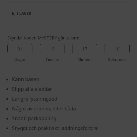
the
of
images
the
EJ I LAGER
gallery
images
gallery
Skynda! Koden MYSTERY går ut om:
01
19
17
10
Dagar
Timmar
Minuter
Sekunder
Känn basen
Slipp alla sladdar
Längre lyssningstid
Något av öronen, eller båda
Snabb parkoppling
Snyggt och praktiskt laddningsfordral