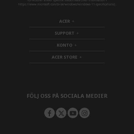
funktioner kräver specifik maskinvara (mer information i
https://www.microsoft.com/sv-se/windows/windows-11-specifications).
ACER
h
i
SUPPORT
d
h
d
i
KONTO
e
h
d
n
i
d
ACER STORE
d
e
h
d
n
i
e
d
n
d
e
n
FÖLJ OSS PÅ SOCIALA MEDIER