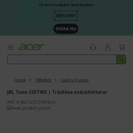
Skip
Få extra rabatt med koden:
to
Content
MYSTERY
SPARA NU
Home
Tillbehör
Ljud och video
JBL Tune 225TWS | Trådlösa snäckhörlurar
Ref.
JBLT225TWSBLK
Skip
to
Skip
the
to
end
the
of
beginning