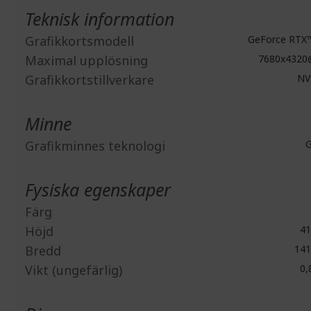
Teknisk information
Grafikkortsmodell
GeForce RTX
Maximal upplösning
7680x4320
Grafikkortstillverkare
NV
Minne
Grafikminnes teknologi
G
Fysiska egenskaper
Färg
Höjd
41
Bredd
141
Vikt (ungefärlig)
0,