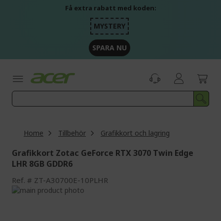
Skip
Få extra rabatt med koden:
to
Content
MYSTERY
SPARA NU
Home
Tillbehör
Grafikkort och lagring
Grafikkort Zotac GeForce RTX 3070 Twin Edge
LHR 8GB GDDR6
Ref.
ZT-A30700E-10PLHR
Skip
to
Skip
the
to
end
the