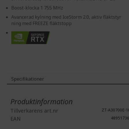
Boost-klocka 1 755 MHz
Avancerad kylning med IceStorm 2.0, aktiv fläktstyr
ning med FREEZE fläktstopp
Specifikationer
Mer
information
Produktinformation
Tillverkarens art.nr
ZT-A30700E-1
EAN
48951736