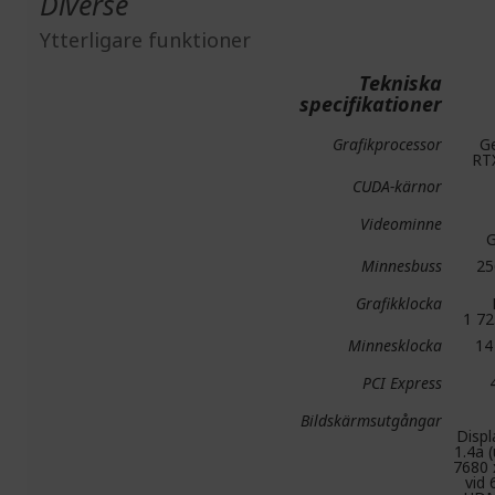
Diverse
Ytterligare funktioner
Tekniska
specifikationer
Grafikprocessor
G
RT
CUDA-kärnor
Videominne
Minnesbuss
25
Grafikklocka
1 7
Minnesklocka
14
PCI Express
Bildskärmsutgångar
Displ
1.4a (
7680 
vid 