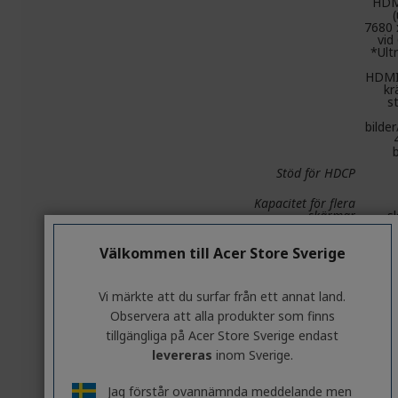
HDM
(
7680 
vid
*Ult
HDMI
kr
s
bilder
b
Stöd för HDCP
Kapacitet för flera
skärmar
s
Rekommenderad
Välkommen till Acer Store Sverige
strömförsörjning
Strömförbrukning
Vi märkte att du surfar från ett annat land.
Observera att alla produkter som finns
Strömingång
tillgängliga på Acer Store Sverige endast
DirectX
12 Ul
levereras
inom Sverige.
OpenGL
Jag förstår ovannämnda meddelande men