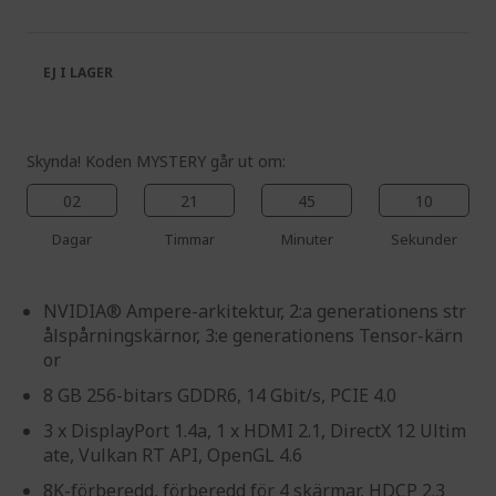
of
beginning
the
of
images
the
EJ I LAGER
gallery
images
gallery
Skynda! Koden MYSTERY går ut om:
02
21
45
10
Dagar
Timmar
Minuter
Sekunder
NVIDIA® Ampere-arkitektur, 2:a generationens str
ålspårningskärnor, 3:e generationens Tensor-kärn
or
8 GB 256-bitars GDDR6, 14 Gbit/s, PCIE 4.0
3 x DisplayPort 1.4a, 1 x HDMI 2.1, DirectX 12 Ultim
ate, Vulkan RT API, OpenGL 4.6
8K-förberedd, förberedd för 4 skärmar, HDCP 2.3