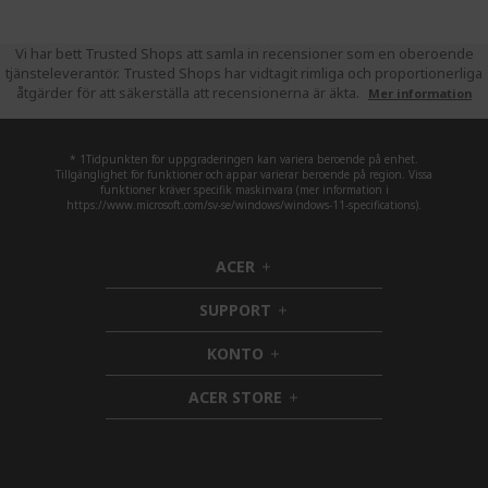
Vi har bett Trusted Shops att samla in recensioner som en oberoende
tjänsteleverantör. Trusted Shops har vidtagit rimliga och proportionerliga
åtgärder för att säkerställa att recensionerna är äkta.
Mer information
* 1Tidpunkten för uppgraderingen kan variera beroende på enhet.
Tillgänglighet för funktioner och appar varierar beroende på region. Vissa
funktioner kräver specifik maskinvara (mer information i
https://www.microsoft.com/sv-se/windows/windows-11-specifications).
ACER
h
i
SUPPORT
d
h
d
i
KONTO
e
h
d
n
i
d
ACER STORE
d
e
h
d
n
i
e
d
n
d