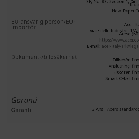
8F, No. 88, Section 1, Xin 
Road
New Taipei C
EU-ansvarig person/EU-
Acer Ital
importör
Viale delle Industrie 1/A
Arese (MI)
https://www.acer.co
E-mail:
acer-italy-srl@legal
Dokument-/bildsäkerhet
Tillbehör: fin
Anslutning: fin
Elskoter: fin
Smart Cykel: fin
Garanti
Garanti
3 Ans
Acers standardg