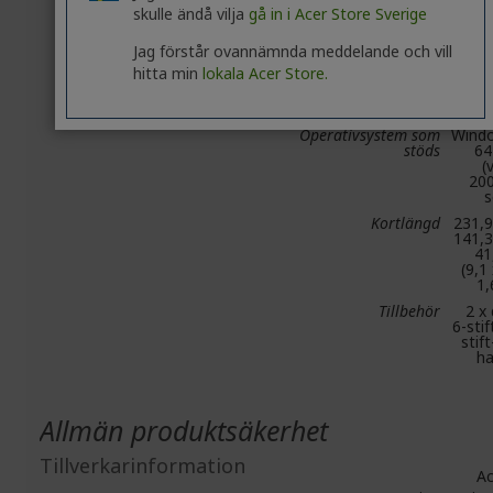
Kylning
Ic
skulle ändå vilja
gå in i Acer Store Sverige
Jag förstår ovannämnda meddelande och vill
Kortplatsstorlek
hitta min
lokala Acer Store.
SLI
Stö
Operativsystem som
Wind
stöds
64
(
200
s
Kortlängd
231,
141,
41
(9,1
1,
Tillbehör
2 x
6-stift
stif
h
Allmän produktsäkerhet
Tillverkarinformation
Ac