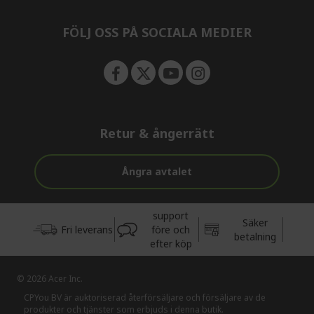
e
n
FÖLJ OSS PÅ SOCIALA MEDIER
Retur & ångerrätt
Ångra avtalet
support
Säker
Fri leverans
före och
betalning
efter köp
© 2026 Acer Inc.
CPYou BV är auktoriserad återförsäljare och försäljare av de
produkter och tjänster som erbjuds i denna butik.