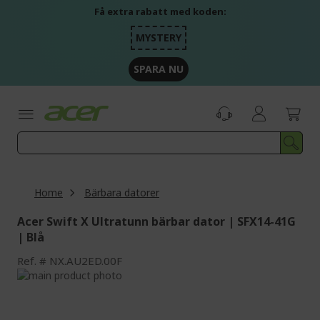
Skip
Få extra rabatt med koden:
to
Content
MYSTERY
SPARA NU
Home
Bärbara datorer
Acer Swift X Ultratunn bärbar dator | SFX14-41G
| Blå
Ref.
NX.AU2ED.00F
Skip
to
Skip
the
to
end
the