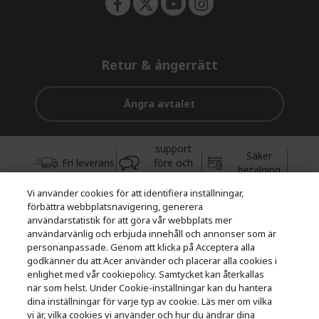
Retur & ångerrätt
Ångra avtalet
support
Säker
Fri leverans
före och
betalning
efter köp
Vi använder cookies för att identifiera inställningar,
förbättra webbplatsnavigering, generera
© 2026 Acer Inc.
användarstatistik för att göra vår webbplats mer
CPYou BV är auktoriserad återförsäljare och försäljare av de
användarvänlig och erbjuda innehåll och annonser som är
produkter och tjänster som erbjuds i denna butik.
personanpassade. Genom att klicka på Acceptera alla
godkänner du att Acer använder och placerar alla cookies i
enlighet med vår cookiepolicy. Samtycket kan återkallas
när som helst. Under Cookie-inställningar kan du hantera
dina inställningar för varje typ av cookie. Läs mer om vilka
vi är, vilka cookies vi använder och hur du ändrar dina