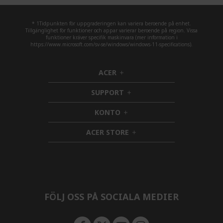
* 1Tidpunkten för uppgraderingen kan variera beroende på enhet.
Tillgänglighet för funktioner och appar varierar beroende på region. Vissa
funktioner kräver specifik maskinvara (mer information i
https://www.microsoft.com/sv-se/windows/windows-11-specifications).
ACER
h
i
SUPPORT
d
h
d
i
KONTO
e
h
d
n
i
d
ACER STORE
d
e
h
d
n
i
e
d
n
d
e
n
FÖLJ OSS PÅ SOCIALA MEDIER