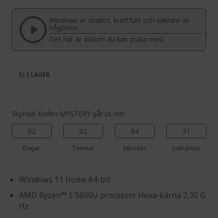
of
beginning
the
of
Windows är snabbt, kraftfullt och säkrare än
images
the
någonsin.
gallery
images
Det här är datorn du kan prata med.
gallery
EJ I LAGER
Skynda! Koden MYSTERY går ut om:
02
02
04
30
Dagar
Timmar
Minuter
Sekunder
Windows 11 Home 64-bit
AMD Ryzen™ 5 5600U processor Hexa-kärna 2,30 G
Hz