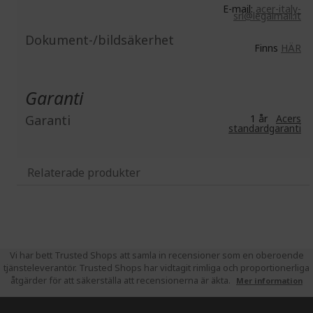
E-mail:
acer-italy-
srl@legalmail.it
Dokument-/bildsäkerhet
Finns
HÄR
Garanti
Garanti
1 år
Acers
standardgaranti
Relaterade produkter
Vi har bett Trusted Shops att samla in recensioner som en oberoende
tjänsteleverantör. Trusted Shops har vidtagit rimliga och proportionerliga
åtgärder för att säkerställa att recensionerna är äkta.
Mer information