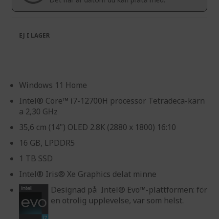
gallery
EJ I LAGER
Windows 11 Home
Intel® Core™ i7-12700H processor Tetradeca-kärn
a 2,30 GHz
35,6 cm (14") OLED 2.8K (2880 x 1800) 16:10
16 GB, LPDDR5
1 TB SSD
Intel® Iris® Xe Graphics delat minne
Designad på Intel® Evo™-plattformen: för
en otrolig upplevelse, var som helst.