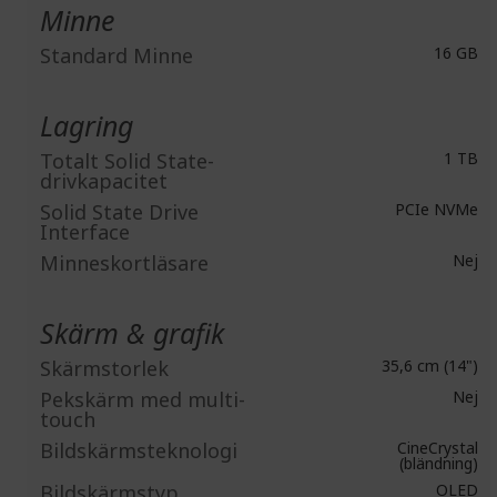
Minne
Standard Minne
16 GB
Lagring
Totalt Solid State-
1 TB
drivkapacitet
Solid State Drive
PCIe NVMe
Interface
Minneskortläsare
Nej
Skärm & grafik
Skärmstorlek
35,6 cm (14")
Pekskärm med multi-
Nej
touch
Bildskärmsteknologi
CineCrystal
(bländning)
Bildskärmstyp
OLED