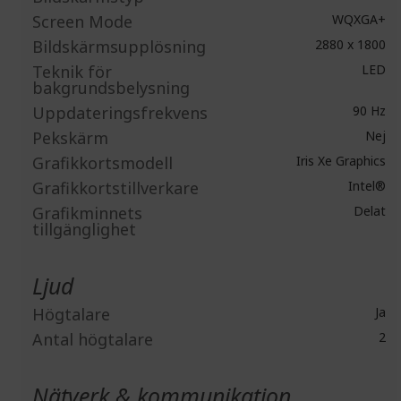
Screen Mode
WQXGA+
Bildskärmsupplösning
2880 x 1800
Teknik för
LED
bakgrundsbelysning
Uppdateringsfrekvens
90 Hz
Pekskärm
Nej
Grafikkortsmodell
Iris Xe Graphics
Grafikkortstillverkare
Intel®
Grafikminnets
Delat
tillgänglighet
Ljud
Högtalare
Ja
Antal högtalare
2
Nätverk & kommunikation