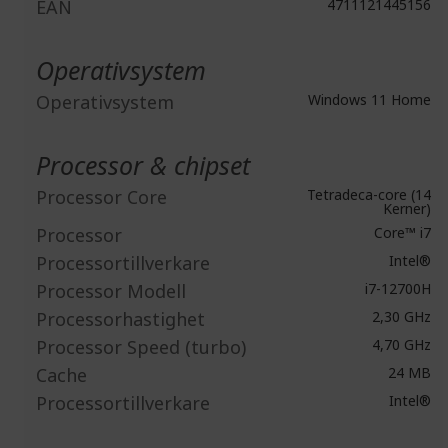
EAN
4711121445156
Operativsystem
Operativsystem
Windows 11 Home
Processor & chipset
Processor Core
Tetradeca-core (14
Kerner)
Processor
Core™ i7
Processortillverkare
Intel®
Processor Modell
i7-12700H
Processorhastighet
2,30 GHz
Processor Speed (turbo)
4,70 GHz
Cache
24 MB
Processortillverkare
Intel®