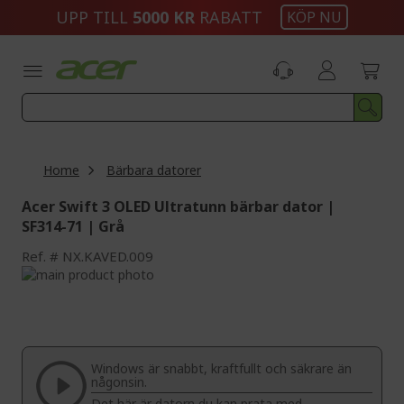
Skip
UPP TILL
5000 KR
RABATT
KÖP NU
to
Content
Home
Bärbara datorer
Acer Swift 3 OLED Ultratunn bärbar dator |
SF314-71 | Grå
Ref.
NX.KAVED.009
Skip
to
Skip
the
to
end
the
of
beginning
the
of
Windows är snabbt, kraftfullt och säkrare än
images
the
någonsin.
gallery
images
Det här är datorn du kan prata med.