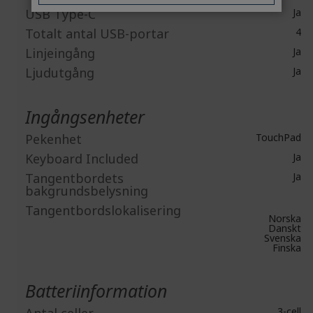
USB Type-C
Ja
Totalt antal USB-portar
4
Linjeingång
Ja
Ljudutgång
Ja
Ingångsenheter
Pekenhet
TouchPad
Keyboard Included
Ja
Tangentbordets
Ja
bakgrundsbelysning
Tangentbordslokalisering
Norska
Danskt
Svenska
Finska
Batteriinformation
3-cell