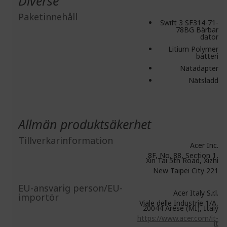
Diverse
Paketinnehåll
Swift 3 SF314-71-
78BG Bärbar
dator
Litium Polymer
batteri
Nätadapter
Nätsladd
Allmän produktsäkerhet
Tillverkarinformation
Acer Inc.
8F, No. 88, Section 1,
Xin Tai 5th Road, Xizhi
New Taipei City 221
EU-ansvarig person/EU-
Acer Italy S.r.l.
importör
Viale delle Industrie 1/A,
20044 Arese (MI), Italy
https://www.acer.com/it-
it