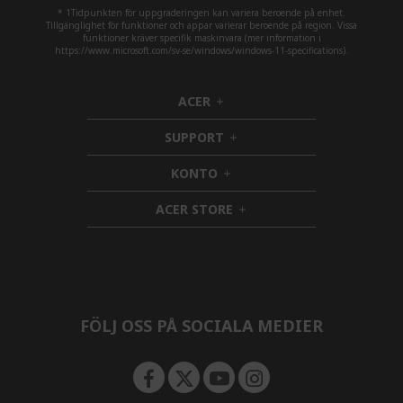
* 1Tidpunkten för uppgraderingen kan variera beroende på enhet.
Tillgänglighet för funktioner och appar varierar beroende på region. Vissa
funktioner kräver specifik maskinvara (mer information i
https://www.microsoft.com/sv-se/windows/windows-11-specifications).
ACER
h
i
SUPPORT
d
h
d
i
KONTO
e
h
d
n
i
d
ACER STORE
d
e
h
d
n
i
e
d
n
d
e
n
FÖLJ OSS PÅ SOCIALA MEDIER