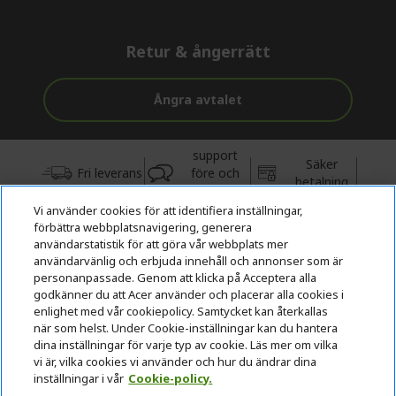
Retur & ångerrätt
Ångra avtalet
support
Säker
Fri leverans
före och
betalning
efter köp
Vi använder cookies för att identifiera inställningar,
förbättra webbplatsnavigering, generera
© 2026 Acer Inc.
användarstatistik för att göra vår webbplats mer
CPYou BV är auktoriserad återförsäljare och försäljare av de
användarvänlig och erbjuda innehåll och annonser som är
produkter och tjänster som erbjuds i denna butik.
personanpassade. Genom att klicka på Acceptera alla
godkänner du att Acer använder och placerar alla cookies i
enlighet med vår cookiepolicy. Samtycket kan återkallas
när som helst. Under Cookie-inställningar kan du hantera
dina inställningar för varje typ av cookie. Läs mer om vilka
vi är, vilka cookies vi använder och hur du ändrar dina
inställningar i vår
Cookie-policy.