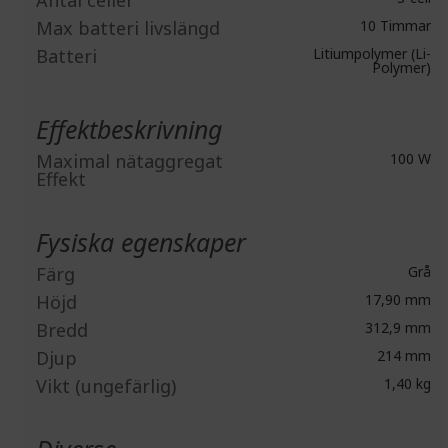
Antal celler
Max batteri livslängd
10 Timmar
Batteri
Litiumpolymer (Li-
Polymer)
Effektbeskrivning
Maximal nätaggregat
100 W
Effekt
Fysiska egenskaper
Färg
Grå
Höjd
17,90 mm
Bredd
312,9 mm
Djup
214 mm
Vikt (ungefärlig)
1,40 kg