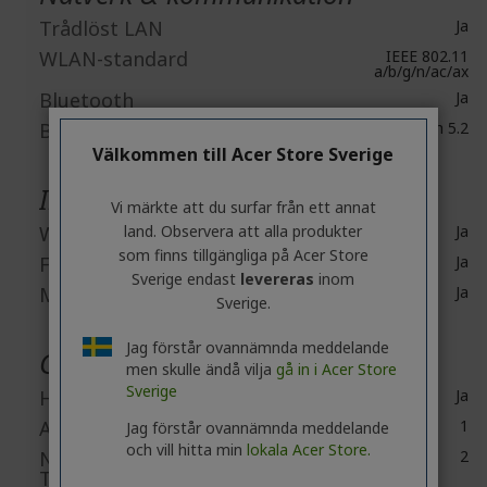
Trådlöst LAN
Ja
WLAN-standard
IEEE 802.11
a/b/g/n/ac/ax
Bluetooth
Ja
Bluetooth Standard
Bluetooth 5.2
Välkommen till Acer Store Sverige
Inbyggda enheter
Vi märkte att du surfar från ett annat
Webbkamera
land. Observera att alla produkter
Ja
som finns tillgängliga på Acer Store
Fingerprint Reader
Ja
Sverige endast
levereras
inom
Mikrofon
Ja
Sverige.
Jag förstår ovannämnda meddelande
Gränssnitt / portar
men skulle ändå vilja
gå in i Acer Store
Sverige
HDMI
Ja
Antal HDMI-portar
1
Jag förstår ovannämnda meddelande
och vill hitta min
lokala Acer Store.
Number of USB 3.2 Gen 1
2
Type-A Ports