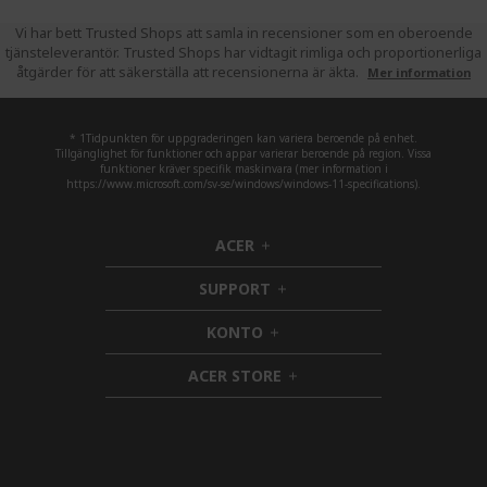
Vi har bett Trusted Shops att samla in recensioner som en oberoende
tjänsteleverantör. Trusted Shops har vidtagit rimliga och proportionerliga
åtgärder för att säkerställa att recensionerna är äkta.
Mer information
* 1Tidpunkten för uppgraderingen kan variera beroende på enhet.
Tillgänglighet för funktioner och appar varierar beroende på region. Vissa
funktioner kräver specifik maskinvara (mer information i
https://www.microsoft.com/sv-se/windows/windows-11-specifications).
ACER
h
i
SUPPORT
d
h
d
i
KONTO
e
h
d
n
i
d
ACER STORE
d
e
h
d
n
i
e
d
n
d
e