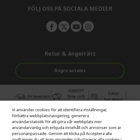
n
FÖLJ OSS PÅ SOCIALA MEDIER
Retur & ångerrätt
Ångra avtalet
support
Säker
Fri leverans
före och
betalning
efter köp
Vi använder cookies för att identifiera inställningar,
förbättra webbplatsnavigering, generera
© 2026 Acer Inc.
användarstatistik för att göra vår webbplats mer
CPYou BV är auktoriserad återförsäljare och försäljare av de
användarvänlig och erbjuda innehåll och annonser som är
produkter och tjänster som erbjuds i denna butik.
personanpassade. Genom att klicka på Acceptera alla
godkänner du att Acer använder och placerar alla cookies i