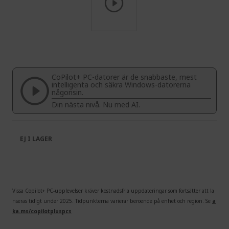
Skip
to
the
beginning
CoPilot+ PC-datorer är de snabbaste, mest
of
intelligenta och säkra Windows-datorerna
the
någonsin.
images
Din nästa nivå. Nu med AI.
gallery
EJ I LAGER
Vissa Copilot+ PC-upplevelser kräver kostnadsfria uppdateringar som fortsätter att la
nseras tidigt under 2025. Tidpunkterna varierar beroende på enhet och region. Se
a
ka.ms/copilotpluspcs