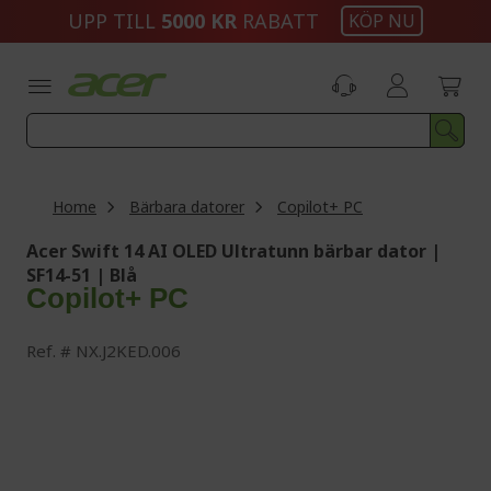
Skip
UPP TILL
5000 KR
RABATT
KÖP NU
to
Content
Home
Bärbara datorer
Copilot+ PC
Acer Swift 14 AI OLED Ultratunn bärbar dator |
SF14-51 | Blå
Copilot+ PC
Ref.
NX.J2KED.006
Skip
to
the
end
of
the