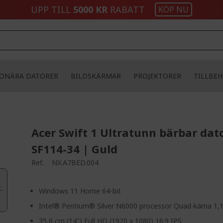
UPP TILL
5000 KR
RABATT
KÖP NU
IONÄRA DATORER
BILDSKÄRMAR
PROJEKTORER
TILLBE
Acer Swift 1 Ultratunn bärbar dato
SF114-34 | Guld
Ref.
NX.A7BED.004
.
Windows 11 Home 64-bit
Intel® Pentium® Silver N6000 processor Quad-kärna 1,
35,6 cm (14") Full HD (1920 x 1080) 16:9 IPS