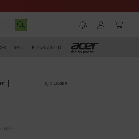
HÖR
SPEL
REFURBISHED
r |
EJ I LAGER
10 GHz