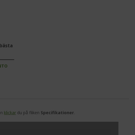
bästa
NTO
en
klickar
du på fliken
Specifikationer
.