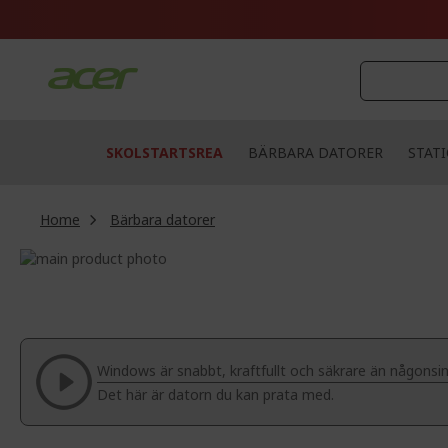
Skip
to
Content
SKOLSTARTSREA
BÄRBARA DATORER
STAT
Home
Bärbara datorer
Skip
to
Skip
the
to
end
the
of
beginning
the
of
Windows är snabbt, kraftfullt och säkrare än någonsin
images
the
Det här är datorn du kan prata med.
gallery
images
gallery