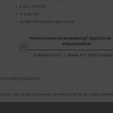
8 GB, LPDDR4X
512 GB SSD
Intel® UHD Graphics delat minne
Arbetsrelaterad användning? Upptäck de 
erbjudandena!
KONTAKTA OSS
|
SKAPA ETT FÖRETAGSKO
laterade produkter
serien. Om du vill visa tekniska specifikationer för den valda modell