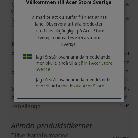
Välkommen till Acer Store Sverige
Minsta nätaggregatets
0.3 W
wattal
Vi märkte att du surfar från ett annat
Maximal nätaggregat
0.6 W
land. Observera att alla produkter
Effekt
som finns tillgängliga på Acer Store
Sverige endast
levereras
inom
Fysiska egenskaper
Sverige.
Färg
Svart
Jag förstår ovannämnda meddelande
Höjd
59mm
men skulle ändå vilja
gå in i Acer Store
Sverige
Bredd
79mm
Längd
126 mm
Jag förstår ovannämnda meddelande
och vill hitta min
lokala Acer Store.
Vikt (ungefärlig)
79 g
Anslutningstyp
USB nano-dongle
Kabellängd
1.5M
Allmän produktsäkerhet
Tillverkarinformation