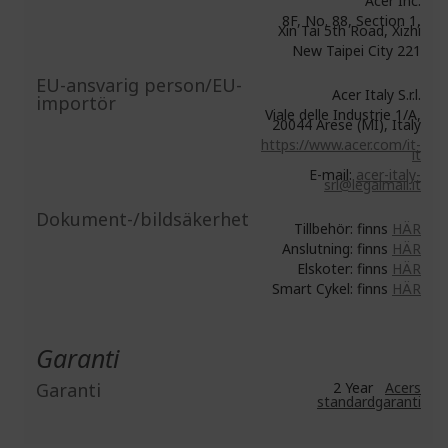
Acer Inc.
8F, No. 88, Section 1,
Xin Tai 5th Road, Xizhi
New Taipei City 221
EU-ansvarig person/EU-
Acer Italy S.r.l.
importör
Viale delle Industrie 1/A,
20044 Arese (MI), Italy
https://www.acer.com/it-
it
E-mail:
acer-italy-
srl@legalmail.it
Dokument-/bildsäkerhet
Tillbehör: finns
HÄR
Anslutning: finns
HÄR
Elskoter: finns
HÄR
Smart Cykel: finns
HÄR
Garanti
Garanti
2 Year
Acers
standardgaranti