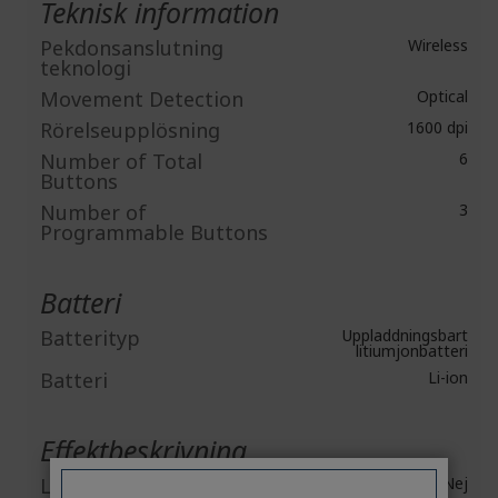
Teknisk information
Pekdonsanslutning
Wireless
teknologi
Movement Detection
Optical
Rörelseupplösning
1600 dpi
Number of Total
6
Buttons
Number of
3
Programmable Buttons
Batteri
Batterityp
Uppladdningsbart
litiumjonbatteri
Batteri
Li-ion
Effektbeskrivning
Laddare ingår
Nej