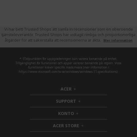
Vi har bett Trusted Shops att samla in recensioner som en oberoende
tjänsteleverantör. Trusted Shops har vidtagit rimliga och proportionerliga
åtgärder för att säkerställa att recensionerna är äkta.
Mer information
* 1Tidpunkten för uppgraderingen kan variera beroende på enhet.
Tillgänglighet för funktioner och appar varierar beroende på region. Vissa
funktioner kräver specifik maskinvara (mer information i
https://www.microsoft.com/sv-se/windows/windows-11-specifications).
ACER
h
i
SUPPORT
d
h
d
i
KONTO
e
h
d
n
i
d
ACER STORE
d
e
h
d
n
i