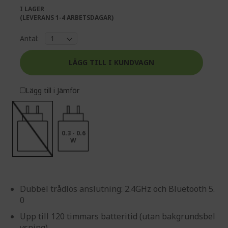
I LAGER
(LEVERANS 1-4 ARBETSDAGAR)
Antal:
LÄGG TILL I KUNDVAGN
Lägg till i Jämför
0.3 - 0.6
W
Dubbel trådlös anslutning: 2.4GHz och Bluetooth 5.
0
Upp till 120 timmars batteritid (utan bakgrundsbel
ysning)