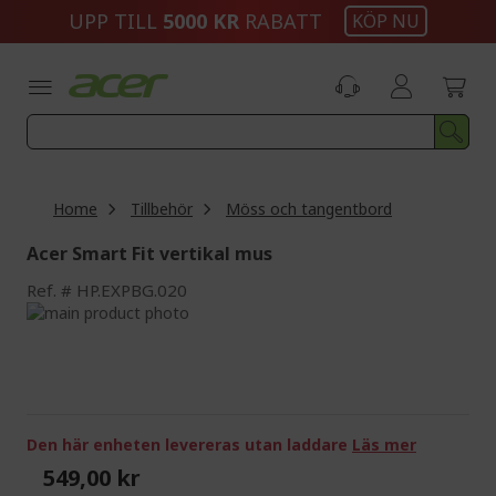
Skip
UPP TILL
5000 KR
RABATT
KÖP NU
to
Content
Home
Tillbehör
Möss och tangentbord
Acer Smart Fit vertikal mus
Ref.
HP.EXPBG.020
Skip
to
Skip
the
to
end
the
of
beginning
the
of
images
the
Den här enheten levereras utan laddare
Läs mer
gallery
images
549,00 kr
gallery