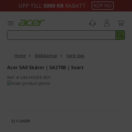
Skip
UPP TILL
5000 KR
RABATT
KÖP NU
to
Content
Home
Bildskärmar
Varje dag
Acer SA0 Skärm | SA270B | Svart
Ref.
UM.HS0EE.B01
Skip
to
Skip
the
to
end
the
of
beginning
the
of
images
the
EJ I LAGER
gallery
images
gallery