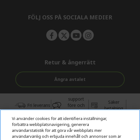
e
n
FÖLJ OSS PÅ SOCIALA MEDIER
Retur & ångerrätt
Ångra avtalet
support
Säker
Fri leverans
före och
betalning
efter köp
Vi använder cookies för att identifiera inställningar,
förbättra webbplatsnavigering, generera
© 2026 Acer Inc.
användarstatistik för att göra vår webbplats mer
CPYou BV är auktoriserad återförsäljare och försäljare av de
användarvänlig och erbjuda innehåll och annonser som är