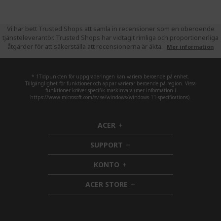
Vi har bett Trusted Shops att samla in recensioner som en oberoende
tjänsteleverantör. Trusted Shops har vidtagit rimliga och proportionerliga
åtgärder för att säkerställa att recensionerna är äkta.
Mer information
* 1Tidpunkten för uppgraderingen kan variera beroende på enhet.
Tillgänglighet för funktioner och appar varierar beroende på region. Vissa
funktioner kräver specifik maskinvara (mer information i
https://www.microsoft.com/sv-se/windows/windows-11-specifications).
ACER
h
i
SUPPORT
d
h
d
i
KONTO
e
h
d
n
i
d
ACER STORE
d
e
h
d
n
i
e
d
n
d