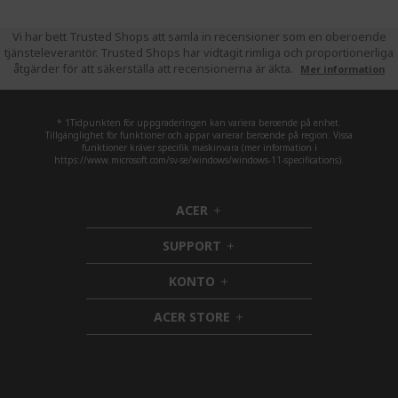
Vi har bett Trusted Shops att samla in recensioner som en oberoende
tjänsteleverantör. Trusted Shops har vidtagit rimliga och proportionerliga
åtgärder för att säkerställa att recensionerna är äkta.
Mer information
* 1Tidpunkten för uppgraderingen kan variera beroende på enhet.
Tillgänglighet för funktioner och appar varierar beroende på region. Vissa
funktioner kräver specifik maskinvara (mer information i
https://www.microsoft.com/sv-se/windows/windows-11-specifications).
ACER
h
i
SUPPORT
d
h
d
i
KONTO
e
h
d
n
i
d
ACER STORE
d
e
h
d
n
i
e
d
n
d
e