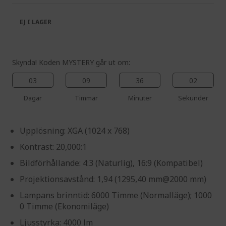
the
of
images
the
EJ I LAGER
gallery
images
gallery
Skynda! Koden MYSTERY går ut om:
03
09
36
01
Dagar
Timmar
Minuter
Sekunder
Upplösning: XGA (1024 x 768)
Kontrast: 20,000:1
Bildförhållande: 4:3 (Naturlig), 16:9 (Kompatibel)
Projektionsavstånd: 1,94 (1295,40 mm@2000 mm)
Lampans brinntid: 6000 Timme (Normalläge); 1000
0 Timme (Ekonomiläge)
Ljusstyrka: 4000 lm