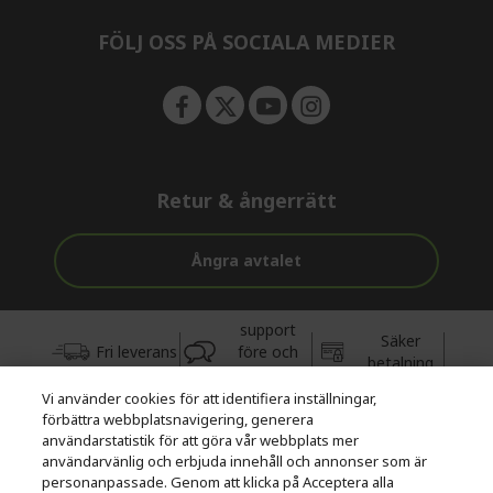
n
FÖLJ OSS PÅ SOCIALA MEDIER
Retur & ångerrätt
Ångra avtalet
support
Säker
Fri leverans
före och
betalning
efter köp
Vi använder cookies för att identifiera inställningar,
förbättra webbplatsnavigering, generera
© 2026 Acer Inc.
användarstatistik för att göra vår webbplats mer
CPYou BV är auktoriserad återförsäljare och försäljare av de
användarvänlig och erbjuda innehåll och annonser som är
produkter och tjänster som erbjuds i denna butik.
personanpassade. Genom att klicka på Acceptera alla