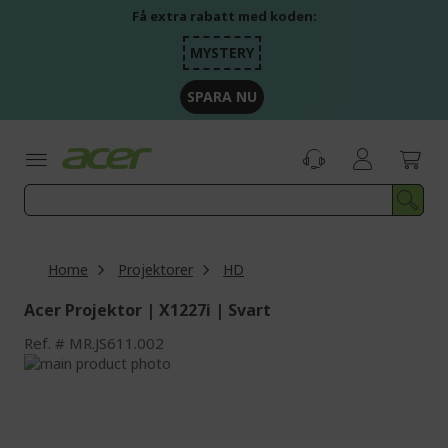
Skip
Få extra rabatt med koden:
to
Content
MYSTERY
SPARA NU
Home
Projektorer
HD
Acer Projektor | X1227i | Svart
Ref.
MR.JS611.002
Skip
to
Skip
the
to
end
the
of
beginning