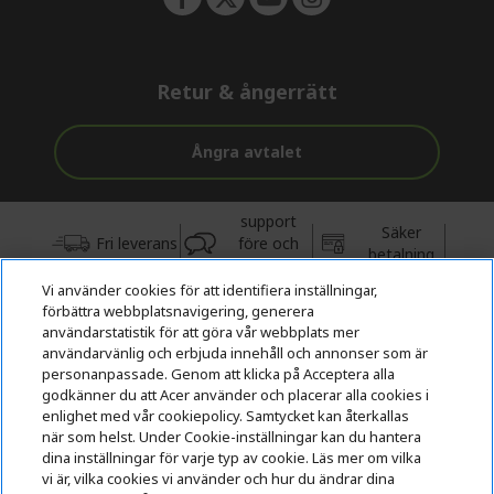
Retur & ångerrätt
Ångra avtalet
support
Säker
Fri leverans
före och
betalning
efter köp
Vi använder cookies för att identifiera inställningar,
förbättra webbplatsnavigering, generera
© 2026 Acer Inc.
användarstatistik för att göra vår webbplats mer
CPYou BV är auktoriserad återförsäljare och försäljare av de
användarvänlig och erbjuda innehåll och annonser som är
produkter och tjänster som erbjuds i denna butik.
personanpassade. Genom att klicka på Acceptera alla
godkänner du att Acer använder och placerar alla cookies i
enlighet med vår cookiepolicy. Samtycket kan återkallas
när som helst. Under Cookie-inställningar kan du hantera
dina inställningar för varje typ av cookie. Läs mer om vilka
vi är, vilka cookies vi använder och hur du ändrar dina