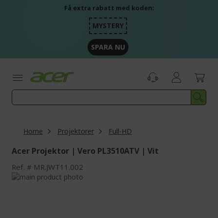
Skip
Få extra rabatt med koden:
to
Content
MYSTERY
SPARA NU
Home
Projektorer
Full-HD
Acer Projektor | Vero PL3510ATV | Vit
Ref.
MR.JWT11.002
Skip
to
Skip
the
to
end
the
of
beginning