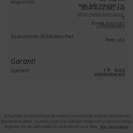
importör
Viale delle Industrie 1/A,
20044 Arese (MI), Italy
https://www.acer.com/it-
it
E-mail:
acer-italy-
srl@legalmail.it
Dokument-/bildsäkerhet
Finns
HÄR
Garanti
Garanti
2 år
Acers
standardgaranti
Vi har bett Trusted Shops att samla in recensioner som en oberoende
tjänsteleverantör. Trusted Shops har vidtagit rimliga och proportionerliga
åtgärder för att säkerställa att recensionerna är äkta.
Mer information