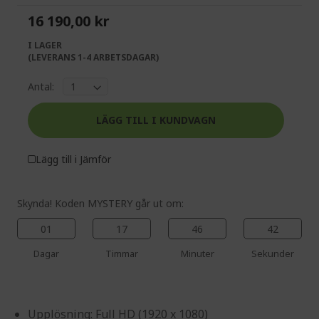
the
of
16 190,00 kr
images
the
gallery
images
I LAGER
gallery
(LEVERANS 1-4 ARBETSDAGAR)
Antal:
LÄGG TILL I KUNDVAGN
Lägg till i Jämför
Skynda! Koden MYSTERY går ut om:
01
17
46
42
Dagar
Timmar
Minuter
Sekunder
Upplösning: Full HD (1920 x 1080)