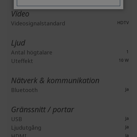
Video
Videosignalstandard
HDTV
Ljud
Antal högtalare
1
Uteffekt
10 W
Nätverk & kommunikation
Bluetooth
Ja
Gränssnitt / portar
USB
Ja
Ljudutgång
Ja
HDMI
Ja