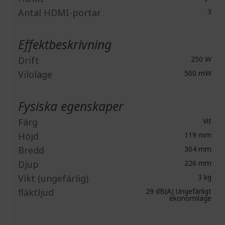
Antal HDMI-portar
3
Effektbeskrivning
Drift
250 W
Viloläge
500 mW
Fysiska egenskaper
Färg
Vit
Höjd
119 mm
Bredd
304 mm
Djup
226 mm
Vikt (ungefärlig)
3 kg
fläktljud
29 dB(A) Ungefärligt
ekonomiläge