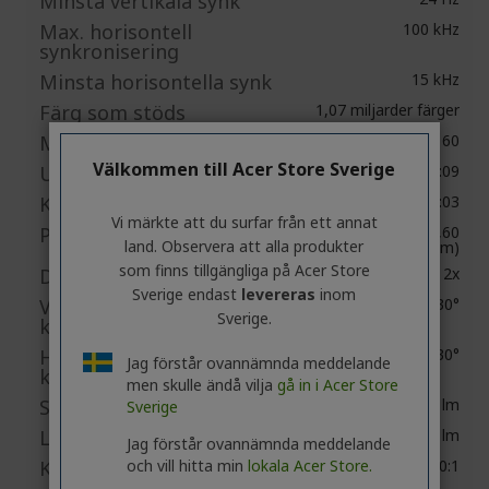
Minsta vertikala synk
Max. horisontell
100 kHz
synkronisering
Minsta horisontella synk
15 kHz
Färg som stöds
1,07 miljarder färger
Maximal upplösning
3840 x 2160
Välkommen till Acer Store Sverige
Ursprungligt bildformat
16:09
Kompatibelt bildformat
4:03
Vi märkte att du surfar från ett annat
Projektionsavstånd
1.15 till 1.5 (2006,60
land. Observera att alla produkter
mm@2000 mm)
som finns tillgängliga på Acer Store
Digital Zoom
2x
Sverige endast
levereras
inom
Vertikal keystone-
-30°/+30°
Sverige.
korrigering
Horisontell keystone-
-30°/+30°
Jag förstår ovannämnda meddelande
korrigering
men skulle ändå vilja
gå in i Acer Store
Standardläge
5000 lm
Sverige
Låg ljusstyrka
4000 lm
Jag förstår ovannämnda meddelande
och vill hitta min
lokala Acer Store.
Kontrast
50,000:1