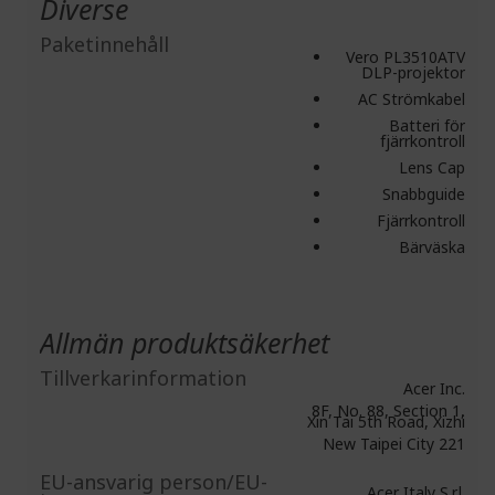
Diverse
Paketinnehåll
Vero PL3510ATV
DLP-projektor
AC Strömkabel
Batteri för
fjärrkontroll
Lens Cap
Snabbguide
Fjärrkontroll
Bärväska
Allmän produktsäkerhet
Tillverkarinformation
Acer Inc.
8F, No. 88, Section 1,
Xin Tai 5th Road, Xizhi
New Taipei City 221
EU-ansvarig person/EU-
Acer Italy S.r.l.