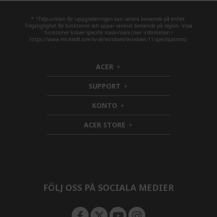
* 1Tidpunkten för uppgraderingen kan variera beroende på enhet.
Tillgänglighet för funktioner och appar varierar beroende på region. Vissa
funktioner kräver specifik maskinvara (mer information i
https://www.microsoft.com/sv-se/windows/windows-11-specifications).
ACER
h
i
SUPPORT
d
h
d
i
KONTO
e
h
d
n
i
d
ACER STORE
d
e
h
d
n
i
e
d
n
d
e
n
FÖLJ OSS PÅ SOCIALA MEDIER