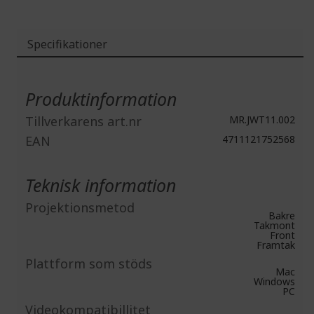
Specifikationer
Mer
information
Produktinformation
Tillverkarens art.nr
MR.JWT11.002
EAN
4711121752568
Teknisk information
Projektionsmetod
Bakre
Takmont
Front
Framtak
Plattform som stöds
Mac
Windows
PC
Videokompatibillitet