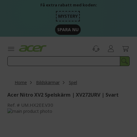
Skip
Få extra rabatt med koden:
to
Content
MYSTERY
SPARA NU
Home
Bildskärmar
Spel
Acer Nitro XV2 Spelskärm | XV272URV | Svart
Ref.
UM.HX2EE.V30
Skip
to
Skip
the
to
end
the
of
beginning