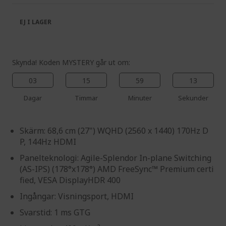
the
of
images
the
EJ I LAGER
gallery
images
gallery
Skynda! Koden MYSTERY går ut om:
03
15
59
13
Dagar
Timmar
Minuter
Sekunder
Skärm: 68,6 cm (27") WQHD (2560 x 1440) 170Hz D
P, 144Hz HDMI
Panelteknologi: Agile-Splendor In-plane Switching
(AS-IPS) (178°x178°) AMD FreeSync™ Premium certi
fied, VESA DisplayHDR 400
Ingångar: Visningsport, HDMI
Svarstid: 1 ms GTG