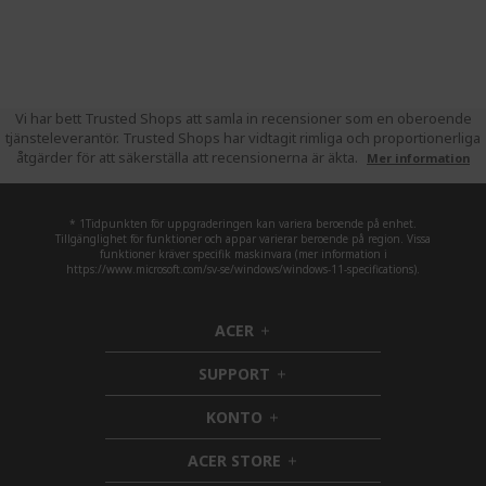
Vi har bett Trusted Shops att samla in recensioner som en oberoende
tjänsteleverantör. Trusted Shops har vidtagit rimliga och proportionerliga
åtgärder för att säkerställa att recensionerna är äkta.
Mer information
* 1Tidpunkten för uppgraderingen kan variera beroende på enhet.
Tillgänglighet för funktioner och appar varierar beroende på region. Vissa
funktioner kräver specifik maskinvara (mer information i
https://www.microsoft.com/sv-se/windows/windows-11-specifications).
ACER
h
i
SUPPORT
d
h
d
i
KONTO
e
h
d
n
i
d
ACER STORE
d
e
h