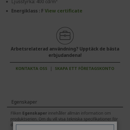
Ljusstyrka: 400 cd/m²
Energiklass : F
View certificate
Arbetsrelaterad användning? Upptäck de bästa
erbjudandena!
KONTAKTA OSS
|
SKAPA ETT FÖRETAGSKONTO
Egenskaper
Fliken
Egenskaper
innehåller allmän information om
produktserien. Om du vill visa tekniska specifikationer för
den valda modellen
klickar
du på fliken
Specifikationer
.