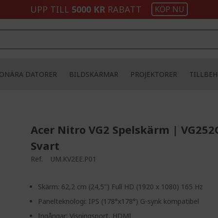
UPP TILL
5000 KR
RABATT
KÖP NU
IONÄRA DATORER
BILDSKÄRMAR
PROJEKTORER
TILLBE
Acer Nitro VG2 Spelskärm | VG252
Svart
Ref.
UM.KV2EE.P01
Skärm: 62,2 cm (24,5") Full HD (1920 x 1080) 165 Hz
Panelteknologi: IPS (178°x178°) G-synk kompatibel
Ingångar: Visningsport, HDMI