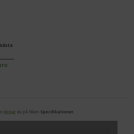
bästa
NTO
en
klickar
du på fliken
Specifikationer
.