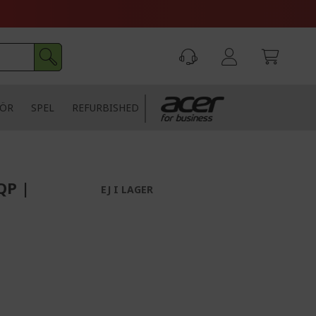
HÖR
SPEL
REFURBISHED
QP |
EJ I LAGER