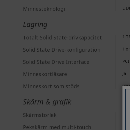
Minnesteknologi
DD
Lagring
Totalt Solid State-drivkapacitet
1 T
Solid State Drive-konfiguration
1 x
Solid State Drive Interface
PCI
Minneskortläsare
Ja
Minneskort som stöds
mic
Skärm & grafik
Skärmstorlek
43,
Pekskärm med multi-touch
Nej