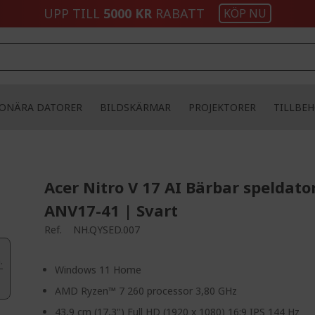
UPP TILL
5000 KR
RABATT
KÖP NU
IONÄRA DATORER
BILDSKÄRMAR
PROJEKTORER
TILLBE
Acer Nitro V 17 AI Bärbar speldato
ANV17-41 | Svart
Ref.
NH.QYSED.007
.
Windows 11 Home
AMD Ryzen™ 7 260 processor 3,80 GHz
43,9 cm (17,3") Full HD (1920 x 1080) 16:9 IPS 144 Hz