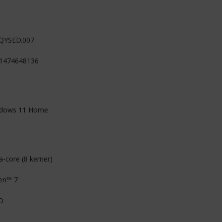
QYSED.007
1474648136
dows 11 Home
a-core (8 kerner)
en™ 7
D