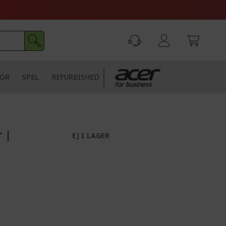
HÖR
SPEL
REFURBISHED
r |
EJ I LAGER