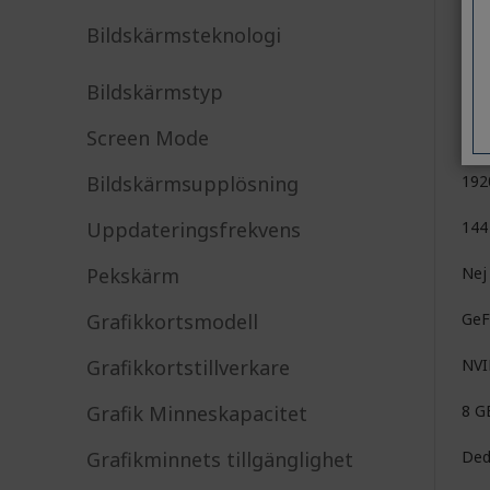
Bildskärmsteknologi
Com
IPS
Bildskärmstyp
Act
Screen Mode
Ful
Bildskärmsupplösning
192
Uppdateringsfrekvens
144
Pekskärm
Nej
Grafikkortsmodell
GeF
Grafikkortstillverkare
NV
Grafik Minneskapacitet
8 G
Grafikminnets tillgänglighet
Ded