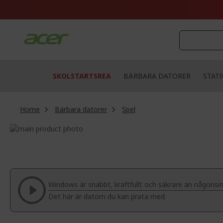
Skip
to
Content
SKOLSTARTSREA
BÄRBARA DATORER
STAT
Home
Bärbara datorer
Spel
Skip
to
Skip
the
to
end
the
of
beginning
the
of
Windows är snabbt, kraftfullt och säkrare än någonsin
images
the
Det här är datorn du kan prata med.
gallery
images
gallery