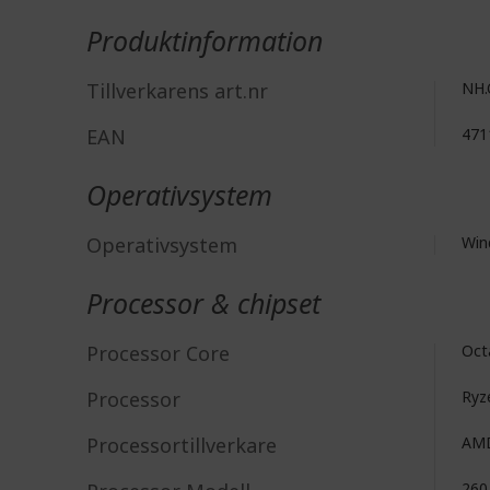
Mer
information
Produktinformation
Tillverkarens art.nr
NH.
EAN
471
Operativsystem
Operativsystem
Win
Processor & chipset
Processor Core
Oct
Processor
Ryz
Processortillverkare
AM
260