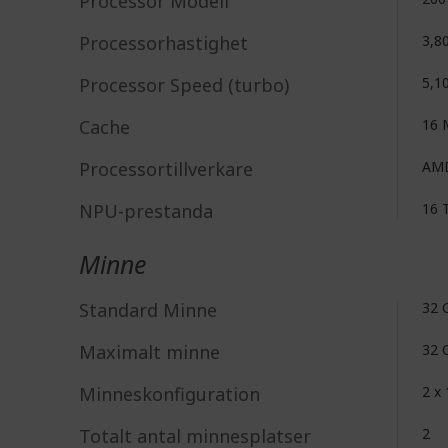
Processor Modell
Processorhastighet
3,8
Processor Speed (turbo)
5,1
Cache
16 
Processortillverkare
AM
NPU-prestanda
16 
Minne
Standard Minne
32 
Maximalt minne
32 
Minneskonfiguration
2 x
Totalt antal minnesplatser
2