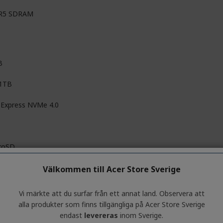
R5 SDRAM
B
 1TB
 Express NVMe 4.0
roSD
Välkommen till Acer Store Sverige
Vi märkte att du surfar från ett annat land. Observera att
9 cm (17,3")
alla produkter som finns tillgängliga på Acer Store Sverige
endast
levereras
inom Sverige.