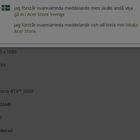
Jag förstår ovannämnda meddelande men skulle ändå vilja
fyView (matt)
-teknik
gå in i Acer Store Sverige
Jag förstår ovannämnda meddelande och vill hitta min
lokala
ive Matrix TFT LCD
Acer Store.
l HD
0 x 1080
 Hz
orce RTX™ 5050
IDIA®
B
ikerad