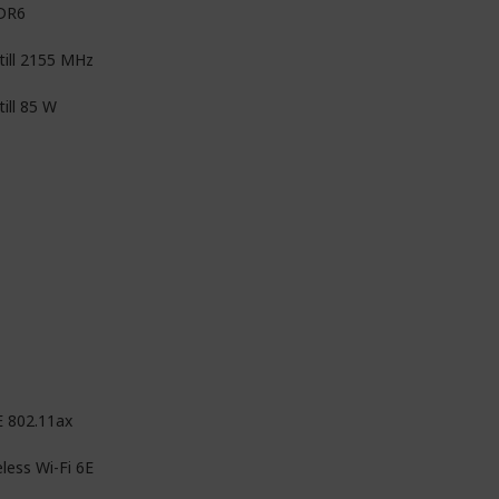
DR6
till 2155 MHz
ill 85 W
E 802.11ax
less Wi-Fi 6E