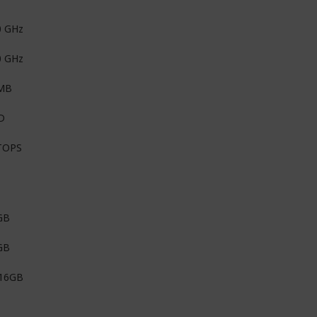
0 GHz
0 GHz
MB
D
TOPS
GB
GB
 16GB