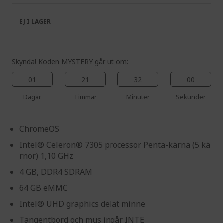
the
of
images
the
EJ I LAGER
gallery
images
gallery
Skynda! Koden MYSTERY går ut om:
01
21
32
00
Dagar
Timmar
Minuter
Sekunder
ChromeOS
Intel® Celeron® 7305 processor Penta-kärna (5 kä
rnor) 1,10 GHz
4 GB, DDR4 SDRAM
64 GB eMMC
Intel® UHD graphics delat minne
Tangentbord och mus ingår INTE