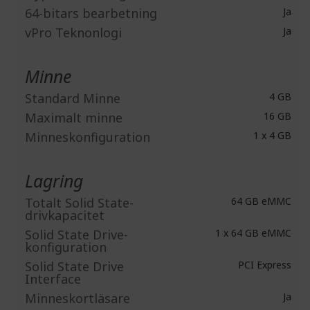
64-bitars bearbetning
Ja
vPro Teknonlogi
Ja
Minne
Standard Minne
4 GB
Maximalt minne
16 GB
Minneskonfiguration
1 x 4 GB
Lagring
Totalt Solid State-
64 GB eMMC
drivkapacitet
Solid State Drive-
1 x 64 GB eMMC
konfiguration
Solid State Drive
PCI Express
Interface
Minneskortläsare
Ja