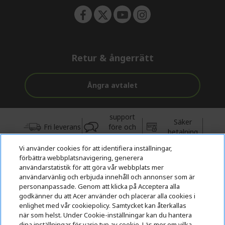
Retur & ångerrätt
Ångra avtalet
support
Säker
Fri leverans
före och
betalning
efter köp
Vi använder cookies för att identifiera inställningar,
förbättra webbplatsnavigering, generera
© 2026 Acer Inc.
användarstatistik för att göra vår webbplats mer
CPYou BV är auktoriserad återförsäljare och försäljare av de
användarvänlig och erbjuda innehåll och annonser som är
produkter och tjänster som erbjuds i denna butik.
personanpassade. Genom att klicka på Acceptera alla
godkänner du att Acer använder och placerar alla cookies i
enlighet med vår cookiepolicy. Samtycket kan återkallas
när som helst. Under Cookie-inställningar kan du hantera
dina inställningar för varje typ av cookie. Läs mer om vilka