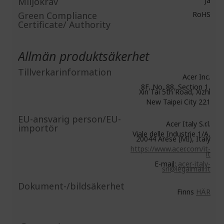
Miljökrav
Ja
Green Compliance
RoHS
Certificate/ Authority
Allmän produktsäkerhet
Tillverkarinformation
Acer Inc.
8F, No. 88, Section 1,
Xin Tai 5th Road, Xizhi
New Taipei City 221
EU-ansvarig person/EU-
Acer Italy S.r.l.
importör
Viale delle Industrie 1/A,
20044 Arese (MI), Italy
https://www.acer.com/it-
it
E-mail:
acer-italy-
srl@legalmail.it
Dokument-/bildsäkerhet
Finns
HÄR