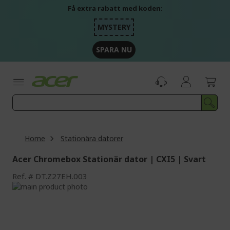
Skip
Få extra rabatt med koden:
to
Content
MYSTERY
SPARA NU
Home
Stationära datorer
Acer Chromebox Stationär dator | CXI5 | Svart
Ref.
DT.Z27EH.003
Skip
to
Skip
the
to
end
the
of
beginning