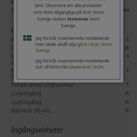
Inbyggda enheter
land. Observera att alla produkter
Webbkamera
Nej
som finns tillgängliga på Acer Store
Sverige endast
levereras
inom
Sverige.
Gränssnitt / portar
Jag förstår ovannämnda meddelande
Antal HDMI-portar
2
men skulle ändå vilja
gå in i Acer Store
HDMI
Ja
Sverige
Number of USB 3.2 Gen
4
Jag förstår ovannämnda meddelande
2 Type-A Ports
och vill hitta min
lokala Acer Store.
Number of USB 3.2 Gen
2
2 Type-C Ports
Totalt antal USB-portar
6
Linjeingång
Ja
Ljudutgång
Ja
Nätverk (RJ-45)
Ja
Ingångsenheter