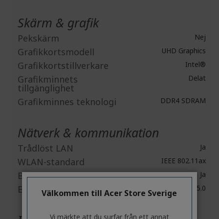
Skärm & grafik
Pekskärm
Nej
Grafikkortsmodell
UHD Graphics
Grafikkortstillverkare
Intel®
Grafikminnets
Delat
tillgänglighet
Grafikminnes teknologi
DDR4 SDRAM
Nätverk & kommunikation
Trådlöst LAN
Ja
WLAN-standard
IEEE 802.11ax
Bluetooth
Ja
Bluetooth Standard
Bluetooth 5.0
Välkommen till Acer Store Sverige
Vi märkte att du surfar från ett annat