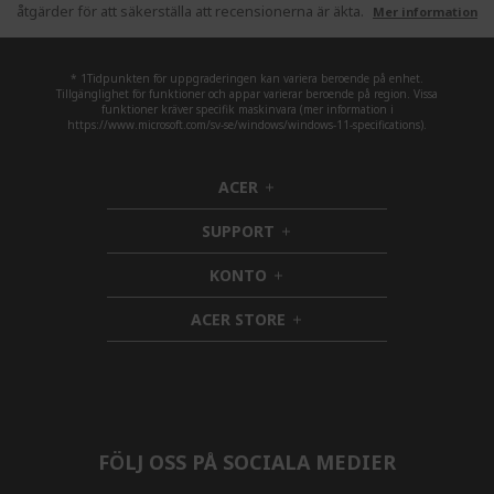
åtgärder för att säkerställa att recensionerna är äkta.
Mer information
* 1Tidpunkten för uppgraderingen kan variera beroende på enhet.
Tillgänglighet för funktioner och appar varierar beroende på region. Vissa
funktioner kräver specifik maskinvara (mer information i
https://www.microsoft.com/sv-se/windows/windows-11-specifications).
ACER
h
i
SUPPORT
d
h
d
i
KONTO
e
h
d
n
i
d
ACER STORE
d
e
h
d
n
i
e
d
n
d
e
n
FÖLJ OSS PÅ SOCIALA MEDIER