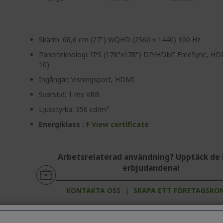
Skärm: 68,6 cm (27") WQHD (2560 x 1440) 100 Hz
Panelteknologi: IPS (178°x178°) DP/HDMI FreeSync, H
10)
Ingångar: Visningsport, HDMI
Svarstid: 1 ms VRB
Ljusstyrka: 350 cd/m²
Energiklass : F
View certificate
Arbetsrelaterad användning? Upptäck de 
erbjudandena!
KONTAKTA OSS
|
SKAPA ETT FÖRETAGSKO