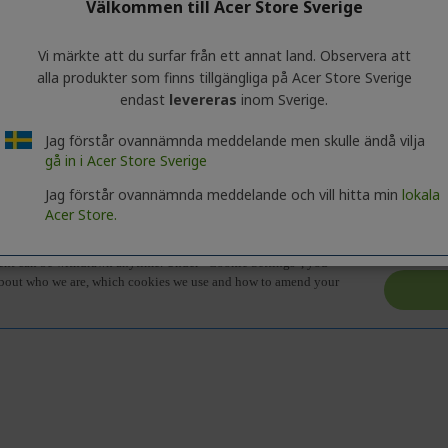
Välkommen till Acer Store Sverige
Vi märkte att du surfar från ett annat land. Observera att
alla produkter som finns tillgängliga på Acer Store Sverige
endast
levereras
inom Sverige.
Jag förstår ovannämnda meddelande men skulle ändå vilja
serien. Om du vill visa tekniska specifikationer för den valda modell
gå in i Acer Store Sverige
Jag förstår ovannämnda meddelande och vill hitta min
lokala
Acer Store.