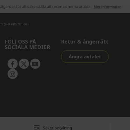
tgärder för att säkerställa att recensionerna är äkta.
Mer information
ra (mer information i
FÖLJ OSS PÅ
Retur & ångerrätt
SOCIALA MEDIER
Ångra avtalet
Säker betalning