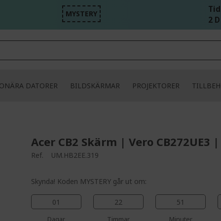
Tid
MYSTERY
2 D
IONÄRA DATORER
BILDSKÄRMAR
PROJEKTORER
TILLBE
Acer CB2 Skärm | Vero CB272UE3 |
Ref.
UM.HB2EE.319
Skynda! Koden MYSTERY går ut om:
01
22
51
Dagar
Timmar
Minuter