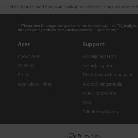
Vi har bett Trusted Shops att samla in recensioner som en oberoende t
* 1Tidpunkten för uppgraderingen kan variera beroende på enhet. Tillgänglighet fö
https://www.microsoft.com/sv-se/windows/windows-11-specifications).
Acer
Support
About Acer
Försäljningsstöd
ACER.SE
Teknisk support
Press
Drivrutiner och manualer
Acer Black Friday
Återställningsmedia
Acer Community
FAQ
Tillbehörssökaren
Fri leverans