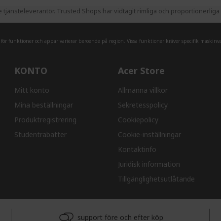
jänsteleverantör. Trusted Shops har vidtagit rimliga och proportionerliga å
r funktioner och appar varierar beroende på region. Vissa funktioner kräver specifik maskinva
KONTO
Acer Store
Mitt konto
Allmänna villkor
Mina beställningar
Sekretesspolicy
Produktregistrering
Cookiepolicy
Studentrabatter
Cookie-inställningar
Kontaktinfo
Juridisk information
Tillgänglighetsutlåtande
support före och efter köp