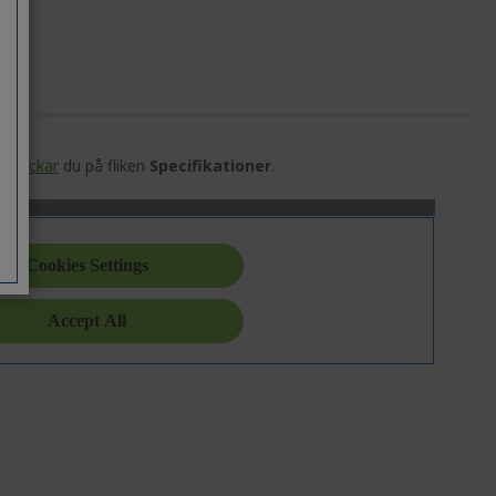
en
klickar
du på fliken
Specifikationer
.