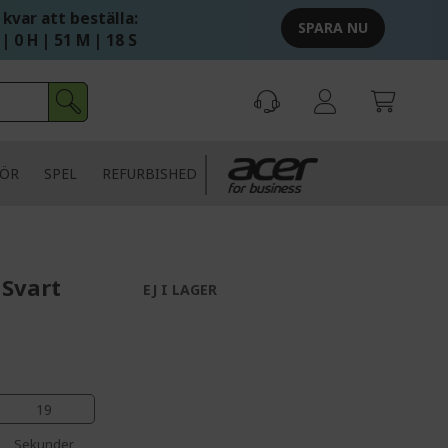
 kvar att beställa:
SPARA NU
 | 0 H | 51 M | 18 S
HÖR
SPEL
REFURBISHED
 Svart
EJ I LAGER
19
Sekunder