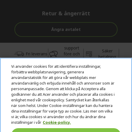
Retur & ångerrätt
Ångra avtalet
support
Säker
Fri leverans
före och
betalning
efter köp
Vi använder cookies för att identifiera inställningar,
förbättra webbplatsnavigering, generera
© 2026 Acer Inc.
användarstatistik för att göra vår webbplats mer
CPYou BV är auktoriserad återförsäljare och försäljare av de
användarvänlig och erbjuda innehåll och annonser som är
produkter och tjänster som erbjuds i denna butik.
personanpassade. Genom att klicka på Acceptera alla
godkänner du att Acer använder och placerar alla cookies i
enlighet med vår cookiepolicy. Samtycket kan återkallas
när som helst. Under Cookie-inställningar kan du hantera
dina inställningar för varje typ av cookie. Läs mer om vilka
vi är, vilka cookies vi använder och hur du ändrar dina
inställningar i vår
Cookie-policy.
Sverige