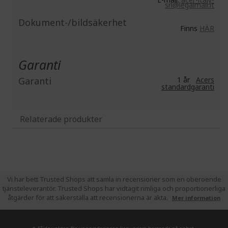
srl@legalmail.it
Dokument-/bildsäkerhet
Finns
HÄR
Garanti
Garanti
1 år
Acers
standardgaranti
Relaterade produkter
Vi har bett Trusted Shops att samla in recensioner som en oberoende
tjänsteleverantör. Trusted Shops har vidtagit rimliga och proportionerliga
åtgärder för att säkerställa att recensionerna är äkta.
Mer information