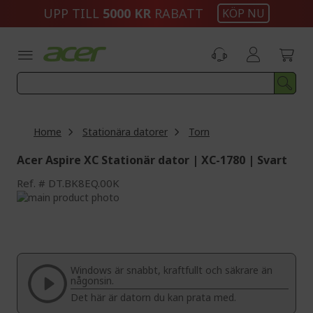
Skip
UPP TILL
5000 KR
RABATT
KÖP NU
to
Content
Home
Stationära datorer
Torn
Acer Aspire XC Stationär dator | XC-1780 | Svart
Ref.
DT.BK8EQ.00K
Skip
to
Skip
the
to
end
the
of
beginning
the
of
Windows är snabbt, kraftfullt och säkrare än
images
the
någonsin.
gallery
images
Det här är datorn du kan prata med.
gallery