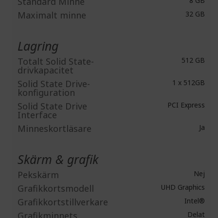
Standard Minne
8 GB
Maximalt minne
32 GB
Lagring
Totalt Solid State-
512 GB
drivkapacitet
Solid State Drive-
1 x 512GB
konfiguration
Solid State Drive
PCI Express
Interface
Minneskortläsare
Ja
Skärm & grafik
Pekskärm
Nej
Grafikkortsmodell
UHD Graphics
Grafikkortstillverkare
Intel®
Grafikminnets
Delat