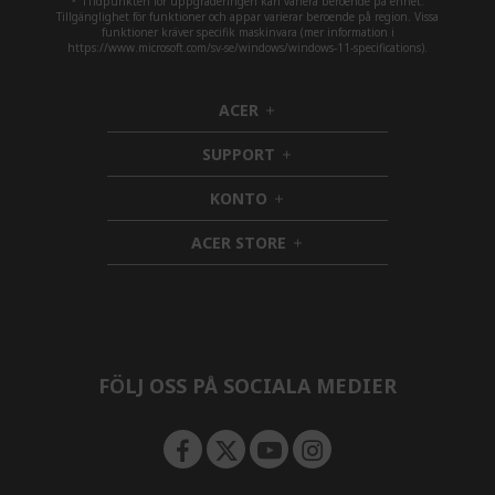
* 1Tidpunkten för uppgraderingen kan variera beroende på enhet.
Tillgänglighet för funktioner och appar varierar beroende på region. Vissa
funktioner kräver specifik maskinvara (mer information i
https://www.microsoft.com/sv-se/windows/windows-11-specifications).
ACER
h
i
SUPPORT
d
h
d
i
KONTO
e
h
d
n
i
d
ACER STORE
d
e
h
d
n
i
e
d
n
d
e
n
FÖLJ OSS PÅ SOCIALA MEDIER