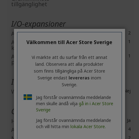
tillgänglighet
I/O-expansioner
Antal Totalt kortplatser
2
Antal PCI Express x1
1
Välkommen till Acer Store Sverige
kortplatser
Antal PCI Express x16
1
Vi märkte att du surfar från ett annat
platser
land. Observera att alla produkter
som finns tillgängliga på Acer Store
Sverige endast
levereras
inom
Inbyggda enheter
Sverige.
Webbkamera
Nej
Jag förstår ovannämnda meddelande
men skulle ändå vilja
gå in i Acer Store
Gränssnitt / portar
Sverige
Jag förstår ovannämnda meddelande
HDMI
Ja
och vill hitta min
lokala Acer Store.
Antal USB 2.0-portar
4
Number of USB 3.2 Gen
2