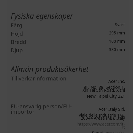
Fysiska egenskaper
Färg
Svart
Höjd
295 mm
Bredd
100 mm
Djup
330 mm
Allmän produktsäkerhet
Tillverkarinformation
Acer Inc.
8F, No. 88, Section 1,
Xin Tai 5th Road, Xizhi
New Taipei City 221
EU-ansvarig person/EU-
Acer Italy S.r.l.
importör
Viale delle Industrie 1/A,
20044 Arese (MI), Italy
https://www.acer.com/it-
it
E-mail:
acer-italy-