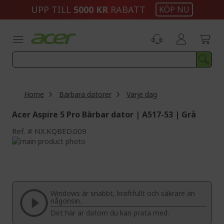
Skip
UPP TILL
5000 KR
RABATT
KÖP NU
to
Content
Home
Bärbara datorer
Varje dag
Acer Aspire 5 Pro Bärbar dator | A517-53 | Grå
Ref.
NX.KQBED.009
Skip
to
Skip
the
to
end
the
of
beginning
the
of
Windows är snabbt, kraftfullt och säkrare än
images
the
någonsin.
gallery
images
Det här är datorn du kan prata med.
gallery