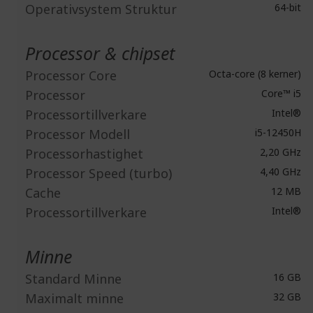
Operativsystem Struktur
64-bit
Processor & chipset
Processor Core
Octa-core (8 kerner)
Processor
Core™ i5
Processortillverkare
Intel®
Processor Modell
i5-12450H
Processorhastighet
2,20 GHz
Processor Speed (turbo)
4,40 GHz
Cache
12 MB
Processortillverkare
Intel®
Minne
Standard Minne
16 GB
Maximalt minne
32 GB