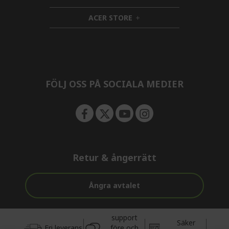
n
i
d
ACER STORE
d
e
h
d
n
i
e
d
n
d
e
n
FÖLJ OSS PÅ SOCIALA MEDIER
Retur & ångerrätt
Ångra avtalet
support
Säker
Fri leverans
före och