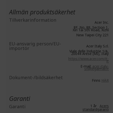
Allmän produktsäkerhet
Tillverkarinformation
Acer Inc.
8F, No. 88, Section 1,
Xin Tai 5th Road, Xizhi
New Taipei City 221
EU-ansvarig person/EU-
Acer Italy S.r.l.
importör
Viale delle Industrie 1/A,
20044 Arese (MI), Italy
https://www.acer.com/it-
it
E-mail:
acer-italy-
srl@legalmail.it
Dokument-/bildsäkerhet
Finns
HÄR
Garanti
Garanti
1 år
Acers
standardgaranti