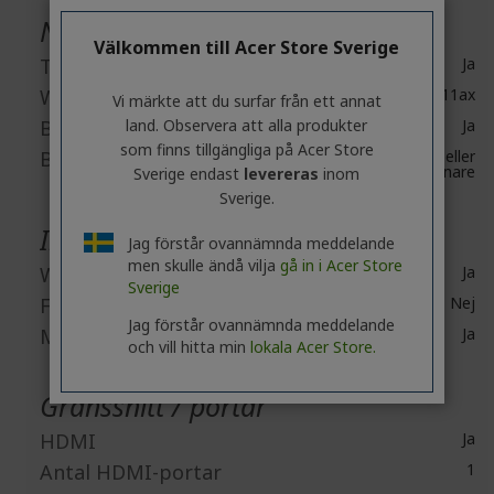
Nätverk & kommunikation
Välkommen till Acer Store Sverige
Trådlöst LAN
Ja
WLAN-standard
IEEE 802.11ax
Vi märkte att du surfar från ett annat
Bluetooth
land. Observera att alla produkter
Ja
som finns tillgängliga på Acer Store
Bluetooth Standard
Bluetooth 5.1 eller
senare
Sverige endast
levereras
inom
Sverige.
Inbyggda enheter
Jag förstår ovannämnda meddelande
men skulle ändå vilja
gå in i Acer Store
Webbkamera
Ja
Sverige
Fingerprint Reader
Nej
Jag förstår ovannämnda meddelande
Mikrofon
Ja
och vill hitta min
lokala Acer Store.
Gränssnitt / portar
HDMI
Ja
Antal HDMI-portar
1