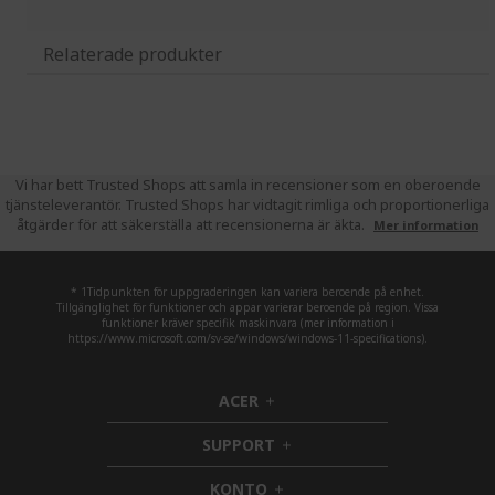
Relaterade produkter
Vi har bett Trusted Shops att samla in recensioner som en oberoende
tjänsteleverantör. Trusted Shops har vidtagit rimliga och proportionerliga
åtgärder för att säkerställa att recensionerna är äkta.
Mer information
* 1Tidpunkten för uppgraderingen kan variera beroende på enhet.
Tillgänglighet för funktioner och appar varierar beroende på region. Vissa
funktioner kräver specifik maskinvara (mer information i
https://www.microsoft.com/sv-se/windows/windows-11-specifications).
ACER
h
i
SUPPORT
d
h
d
i
KONTO
e
h
d