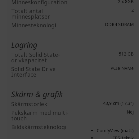
Minneskonfiguration
2 x 8GB
Totalt antal
2
minnesplatser
Minnesteknologi
DDR4 SDRAM
Lagring
Totalt Solid State-
512 GB
drivkapacitet
Solid State Drive
PCIe NVMe
Interface
Skärm & grafik
Skärmstorlek
43,9 cm (17,3")
Pekskärm med multi-
Nej
touch
Bildskärmsteknologi
ComfyView (matt)
IPS-teknik