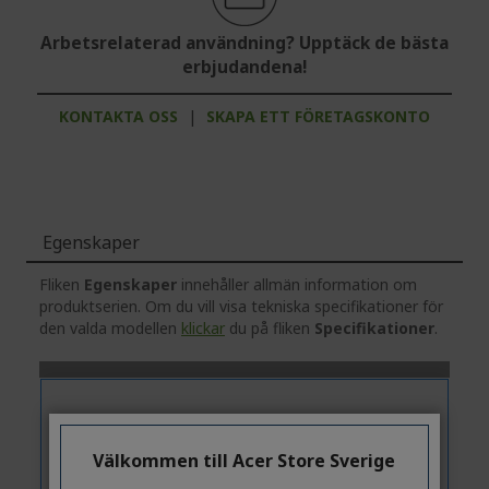
Arbetsrelaterad användning? Upptäck de bästa
erbjudandena!
KONTAKTA OSS
|
SKAPA ETT FÖRETAGSKONTO
Egenskaper
Fliken
Egenskaper
innehåller allmän information om
produktserien. Om du vill visa tekniska specifikationer för
den valda modellen
klickar
du på fliken
Specifikationer
.
Välkommen till Acer Store Sverige