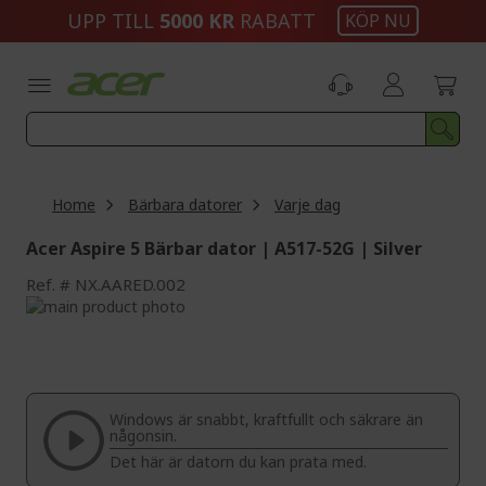
Skip
UPP TILL
5000 KR
RABATT
KÖP NU
to
Content
Home
Bärbara datorer
Varje dag
Acer Aspire 5 Bärbar dator | A517-52G | Silver
Ref.
NX.AARED.002
Skip
to
Skip
the
to
end
the
of
beginning
the
of
Windows är snabbt, kraftfullt och säkrare än
images
the
någonsin.
gallery
images
Det här är datorn du kan prata med.
gallery