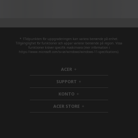
* 1Tidpunkten för uppgraderingen kan variera beroende på enhet.
Tillgänglighet för funktioner och appar varierar beroende på region. Vissa
funktioner kräver specifik maskinvara (mer information i
https://www.microsoft.com/sv-se/windows/windows-11-specifications).
ACER
h
i
SUPPORT
d
h
d
i
KONTO
e
h
d
n
i
d
ACER STORE
d
e
h
d
n
i
e
d
n
d
e