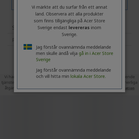
Vi märkte att du surfar från ett annat
land. Observera att alla produkter
som finns tillgängliga på Acer Store
Specifikationer
Sverige endast
levereras
inom
Sverige.
Relaterade produkter
Jag förstår ovannämnda meddelande
men skulle ändå vilja
gå in i Acer Store
Sverige
Jag förstår ovannämnda meddelande
och vill hitta min
lokala Acer Store.
Vi har bett Trusted Shops att samla in recensioner som en oberoende
tjänsteleverantör. Trusted Shops har vidtagit rimliga och proportionerliga
åtgärder för att säkerställa att recensionerna är äkta.
Mer information