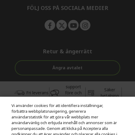
n
FÖLJ OSS PÅ SOCIALA MEDIER
Retur & ångerrätt
Ångra avtalet
support
Säker
Fri leverans
före och
betalning
efter köp
Vi använder cookies för att identifiera inställningar,
förbättra webbplatsnavigering, generera
© 2026 Acer Inc.
användarstatistik för att göra vår webbplats mer
CPYou BV är auktoriserad återförsäljare och försäljare av de
användarvänlig och erbjuda innehåll och annonser som är
produkter och tjänster som erbjuds i denna butik.
personanpassade. Genom att klicka på Acceptera alla
godkänner du att Acer använder och placerar alla cookies i