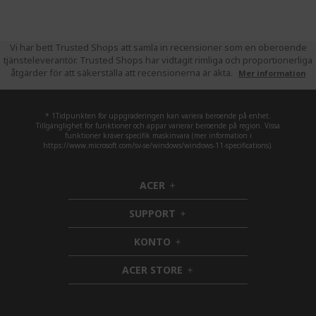
Vi har bett Trusted Shops att samla in recensioner som en oberoende
tjänsteleverantör. Trusted Shops har vidtagit rimliga och proportionerliga
åtgärder för att säkerställa att recensionerna är äkta.
Mer information
* 1Tidpunkten för uppgraderingen kan variera beroende på enhet.
Tillgänglighet för funktioner och appar varierar beroende på region. Vissa
funktioner kräver specifik maskinvara (mer information i
https://www.microsoft.com/sv-se/windows/windows-11-specifications).
ACER
h
i
SUPPORT
d
h
d
i
KONTO
e
h
d
n
i
d
ACER STORE
d
e
h
d
n
i
e
d
n
d