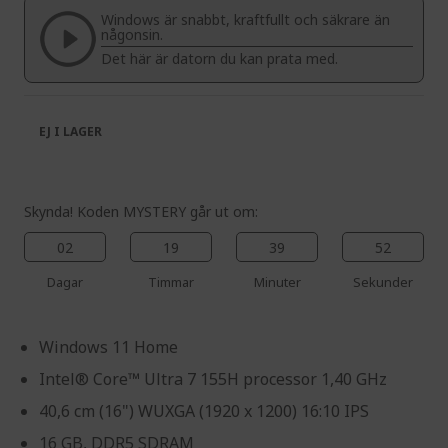
the
of
Windows är snabbt, kraftfullt och säkrare än
images
the
någonsin.
gallery
images
Det här är datorn du kan prata med.
gallery
EJ I LAGER
Skynda! Koden MYSTERY går ut om:
02
19
39
52
Dagar
Timmar
Minuter
Sekunder
Windows 11 Home
Intel® Core™ Ultra 7 155H processor 1,40 GHz
40,6 cm (16") WUXGA (1920 x 1200) 16:10 IPS
16 GB, DDR5 SDRAM