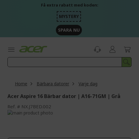
Skip
Få extra rabatt med koden:
to
Content
MYSTERY
SPARA NU
Home
Bärbara datorer
Varje dag
Acer Aspire 16 Bärbar dator | A16-71GM | Grå
Ref.
NX.J7BED.002
Skip
to
Skip
the
to
end
the
of
beginning