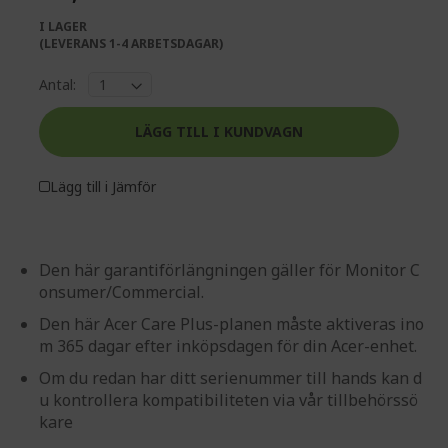
gallery
images
I LAGER
gallery
(LEVERANS 1-4 ARBETSDAGAR)
Antal:
LÄGG TILL I KUNDVAGN
Lägg till i Jämför
Den här garantiförlängningen gäller för Monitor C
onsumer/Commercial.
Den här Acer Care Plus-planen måste aktiveras ino
m 365 dagar efter inköpsdagen för din Acer-enhet.
Om du redan har ditt serienummer till hands kan d
u kontrollera kompatibiliteten via vår tillbehörssö
kare