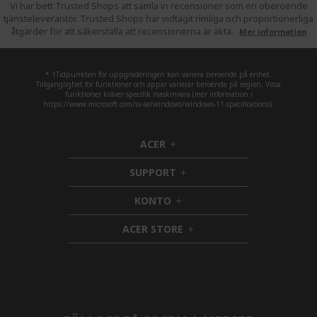
Vi har bett Trusted Shops att samla in recensioner som en oberoende
tjänsteleverantör. Trusted Shops har vidtagit rimliga och proportionerliga
åtgärder för att säkerställa att recensionerna är äkta.
Mer information
* 1Tidpunkten för uppgraderingen kan variera beroende på enhet.
Tillgänglighet för funktioner och appar varierar beroende på region. Vissa
funktioner kräver specifik maskinvara (mer information i
https://www.microsoft.com/sv-se/windows/windows-11-specifications).
ACER
h
i
SUPPORT
d
h
d
i
KONTO
e
h
d
n
i
d
ACER STORE
d
e
h
d
n
i
e
d
n
d
e
n