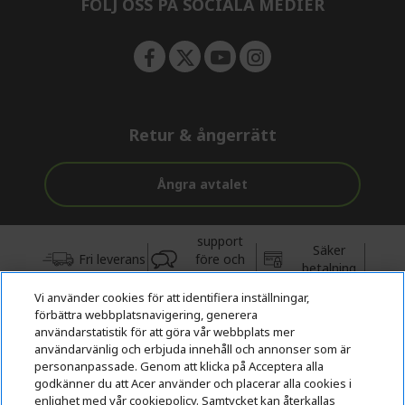
FÖLJ OSS PÅ SOCIALA MEDIER
Retur & ångerrätt
Ångra avtalet
support
Säker
Fri leverans
före och
betalning
efter köp
Vi använder cookies för att identifiera inställningar,
förbättra webbplatsnavigering, generera
© 2026 Acer Inc.
användarstatistik för att göra vår webbplats mer
CPYou BV är auktoriserad återförsäljare och försäljare av de
användarvänlig och erbjuda innehåll och annonser som är
produkter och tjänster som erbjuds i denna butik.
personanpassade. Genom att klicka på Acceptera alla
godkänner du att Acer använder och placerar alla cookies i
enlighet med vår cookiepolicy. Samtycket kan återkallas