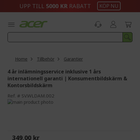
Skip
UPP TILL
5000 KR
RABATT
KÖP NU
to
Content
Home
Tillbehör
Garantier
4 år inlämningsservice inklusive 1 års
internationell garanti | Konsumentbildskärm &
Kontorsbildskärm
Ref.
SV.WLDAM.002
Skip
to
Skip
the
to
end
the
of
beginning
the
of
349,00 kr
images
the