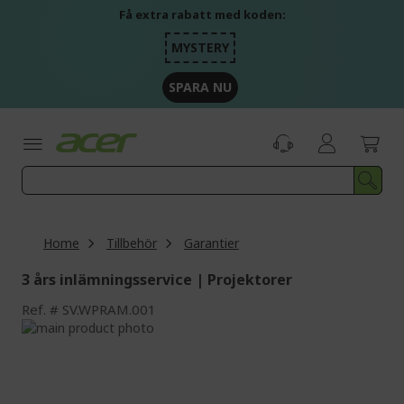
Skip
Få extra rabatt med koden:
to
Content
MYSTERY
SPARA NU
Home
Tillbehör
Garantier
3 års inlämningsservice | Projektorer
Ref.
SV.WPRAM.001
Skip
to
Skip
the
to
end
the
of
beginning