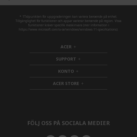
* 1Tidpunkten för uppgraderingen kan variera beroende på enhet.
Tillgänglighet för funktioner och appar varierar beroende på region. Vissa
funktioner kräver specifik maskinvara (mer information i
https://www.microsoft.com/sv-se/windows/windows-11-specifications).
ACER
h
i
SUPPORT
d
h
d
i
KONTO
e
h
d
n
i
d
ACER STORE
d
e
h
d
n
i
e
d
n
d
e
n
FÖLJ OSS PÅ SOCIALA MEDIER