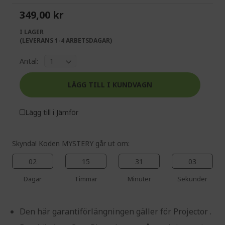
the
of
349,00 kr
images
the
gallery
images
I LAGER
gallery
(LEVERANS 1-4 ARBETSDAGAR)
Antal:
LÄGG TILL I KUNDVAGN
%%%%%%%%%%%%%%
%%%%%%%%%%%%%%
Lägg till i Jämför
%%%%%%%%%%%%%%
%%%%%%%%%%%%%%
Få extra rabatt med koden
Skynda! Koden MYSTERY går ut om:
%%%%%%%%%%%%%%
02
15
31
03
Dagar
Timmar
Minuter
Sekunder
Den här garantiförlängningen gäller för Projector .