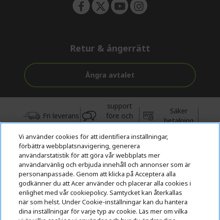
Retur & ångerrätt
Ångra avtalet
support
Säker
Fri leverans
före och
betalning
efter köp
Vi använder cookies för att identifiera inställningar,
förbättra webbplatsnavigering, generera
© 2026 Acer Inc.
användarstatistik för att göra vår webbplats mer
CPYou BV är auktoriserad återförsäljare och försäljare av de
användarvänlig och erbjuda innehåll och annonser som är
produkter och tjänster som erbjuds i denna butik.
personanpassade. Genom att klicka på Acceptera alla
godkänner du att Acer använder och placerar alla cookies i
enlighet med vår cookiepolicy. Samtycket kan återkallas
när som helst. Under Cookie-inställningar kan du hantera
dina inställningar för varje typ av cookie. Läs mer om vilka