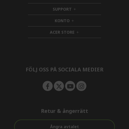
i
SUPPORT
d
h
d
i
KONTO
e
h
d
n
i
d
ACER STORE
d
e
h
d
n
i
e
d
n
d
e
n
FÖLJ OSS PÅ SOCIALA MEDIER
Retur & ångerrätt
Ångra avtalet