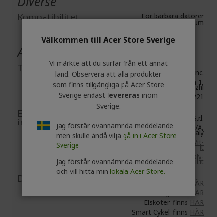
Diverse
Kompatibilitet
För bärbara datorer
upp till 15,6 tum
Välkommen till Acer Store Sverige
Allmän produktsäkerhet
Vi märkte att du surfar från ett annat
Tillverkarinformation
Acer Inc.
land. Observera att alla produkter
8F, No. 88, Section 1,
som finns tillgängliga på Acer Store
Xin Tai 5th Road, Xizhi
Sverige endast
levereras
inom
New Taipei City 221
Sverige.
EU-ansvarig person/EU-
Acer Italy S.r.l.
importör
Jag förstår ovannämnda meddelande
Viale delle Industrie 1/A,
20044 Arese (MI), Italy
men skulle ändå vilja
gå in i Acer Store
https://www.acer.com/it-
Sverige
it
E-mail:
acer-italy-
Jag förstår ovannämnda meddelande
srl@legalmail.it
och vill hitta min
lokala Acer Store.
Dokument-/bildsäkerhet
Tillbehör: finns
HÄR
Anslutning: finns
HÄR
Elskoter: finns
HÄR
Smart Cykel: finns
HÄR