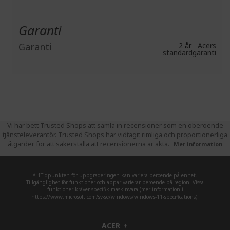
Garanti
Garanti
2 år
Acers
standardgaranti
Vi har bett Trusted Shops att samla in recensioner som en oberoende
tjänsteleverantör. Trusted Shops har vidtagit rimliga och proportionerliga
åtgärder för att säkerställa att recensionerna är äkta.
Mer information
* 1Tidpunkten för uppgraderingen kan variera beroende på enhet.
Tillgänglighet för funktioner och appar varierar beroende på region. Vissa
funktioner kräver specifik maskinvara (mer information i
https://www.microsoft.com/sv-se/windows/windows-11-specifications).
ACER
h