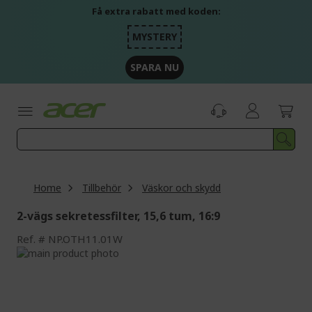
Skip
Få extra rabatt med koden:
to
Content
MYSTERY
SPARA NU
Home
Tillbehör
Väskor och skydd
2-vägs sekretessfilter, 15,6 tum, 16:9
Ref.
NP.OTH11.01W
Skip
to
Skip
the
to
end
the
of
beginning