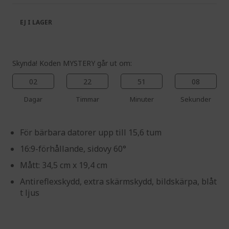
the
of
images
the
EJ I LAGER
gallery
images
gallery
Skynda! Koden MYSTERY går ut om:
02
22
51
08
Dagar
Timmar
Minuter
Sekunder
För bärbara datorer upp till 15,6 tum
16:9-förhållande, sidovy 60°
Mått: 34,5 cm x 19,4 cm
Antireflexskydd, extra skärmskydd, bildskärpa, blåt
t ljus