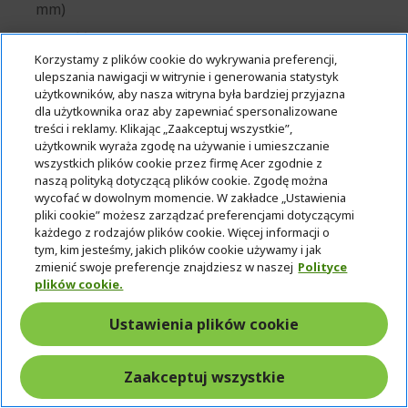
mm)
Jasność: 3200 ANSI lm (Standard), 1920 ANSI lm
(ECO)
Korzystamy z plików cookie do wykrywania preferencji,
ulepszania nawigacji w witrynie i generowania statystyk
Trwałość lampy: 20000 Godzina (Normal Mode);
użytkowników, aby nasza witryna była bardziej przyjazna
30000 Godzina (Tryb ekonomiczny)
dla użytkownika oraz aby zapewniać spersonalizowane
treści i reklamy. Klikając „Zaakceptuj wszystkie”,
użytkownik wyraża zgodę na używanie i umieszczanie
wszystkich plików cookie przez firmę Acer zgodnie z
naszą polityką dotyczącą plików cookie. Zgodę można
wycofać w dowolnym momencie. W zakładce „Ustawienia
Klient biznesowy lub firma? Odkryj nasze
pliki cookie” możesz zarządzać preferencjami dotyczącymi
najlepsze oferty!
każdego z rodzajów plików cookie. Więcej informacji o
tym, kim jesteśmy, jakich plików cookie używamy i jak
zmienić swoje preferencje znajdziesz w naszej
Polityce
SKONTAKTUJ SIĘ Z NAMI
|
ZAŁÓŻ KONTO FIRMOWE
plików cookie.
Ustawienia plików cookie
2 699,00 zł
DOSTĘPNY
Zaakceptuj wszystkie
(DOSTAWA W 1-2 DNI ROBOCZYCH)​