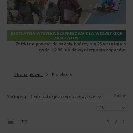
BEZPŁATNA WYSYŁKA EKSPRESOWA DLA WSZYSTKICH
ZAMÓWIEŃ!
Zniżki na powrót do szkoły kończy się 25 września o
godz. 12:00 lub do wyczerpania zapasów.
Strona główna
Projektory
Pokaż
Sortuj wg
Str
Aktualnie
Strona
Filtry
1
2
Stro
Nas
czytasz