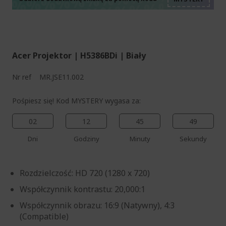
%%%%%%%%%%%%%%
%%%%%%%%%%%%%%
%%%%%%%%%%%%%%
Acer Projektor | H5386BDi | Biały
Nr ref
MR.JSE11.002
Pośpiesz się! Kod MYSTERY wygasa za:
02
12
45
48
Dni
Godziny
Minuty
Sekundy
Rozdzielczość: HD 720 (1280 x 720)
Współczynnik kontrastu: 20,000:1
Współczynnik obrazu: 16:9 (Natywny), 4:3
(Compatible)