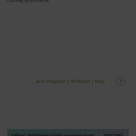
Dodaj by porównać
%%%%%%%%%%%%%%
%%%%%%%%%%%%%%
Odbierz dodatkową zniżkę za pomocą kodu