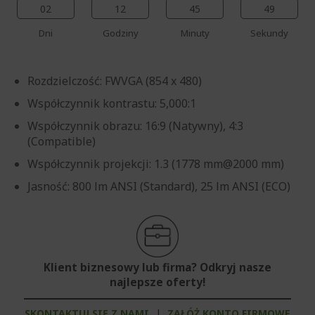
02
12
45
48
Dni
Godziny
Minuty
Sekundy
Rozdzielczość: FWVGA (854 x 480)
Współczynnik kontrastu: 5,000:1
Współczynnik obrazu: 16:9 (Natywny), 4:3
(Compatible)
Współczynnik projekcji: 1.3 (1778 mm@2000 mm)
Jasność: 800 lm ANSI (Standard), 25 lm ANSI (ECO)
Klient biznesowy lub firma? Odkryj nasze
najlepsze oferty!
SKONTAKTUJ SIĘ Z NAMI
|
ZAŁÓŻ KONTO FIRMOWE