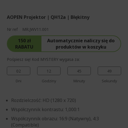
%%%%%%%%%%%%%%
AOPEN Projektor | QH12a | Błękitny
Nr ref
MR.JWV11.001
150 zł
Automatycznie naliczy się do
RABATU
produktów w koszyku
Pośpiesz się! Kod MYSTERY wygasa za:
02
12
45
48
Dni
Godziny
Minuty
Sekundy
Rozdzielczość: HD (1280 x 720)
Współczynnik kontrastu: 1,000:1
Współczynnik obrazu: 16:9 (Natywny), 4:3
(Compatible)