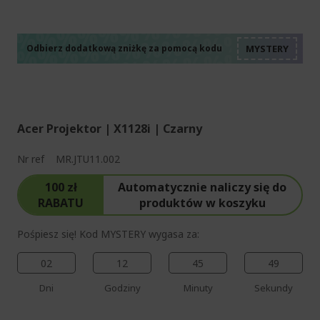
%%%%%%%%%%%%%%
%%%%%%%%%%%%%%
%%%%%%%%%%%%%%
%%%%%%%%%%%%%%
Odbierz dodatkową zniżkę za pomocą kodu
%%%%%%%%%%%%%%
Acer Projektor | X1128i | Czarny
Nr ref
MR.JTU11.002
100 zł
Automatycznie naliczy się do
RABATU
produktów w koszyku
Pośpiesz się! Kod MYSTERY wygasa za:
02
12
45
48
Dni
Godziny
Minuty
Sekundy