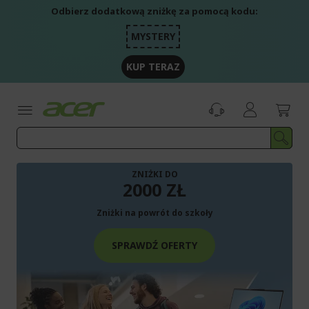
Przejdź
Odbierz dodatkową zniżkę za pomocą kodu:
do
treści
MYSTERY
KUP TERAZ
ZNIŻKI DO
2000 ZŁ
Zniżki na powrót do szkoły
SPRAWDŹ OFERTY