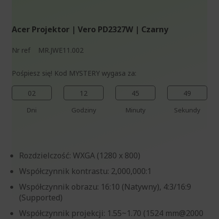
%%%%%%%%%%%%%%
Acer Projektor | Vero PD2327W | Czarny
Nr ref
MR.JWE11.002
Pośpiesz się! Kod MYSTERY wygasa za:
02
12
45
48
Dni
Godziny
Minuty
Sekundy
Rozdzielczość: WXGA (1280 x 800)
Współczynnik kontrastu: 2,000,000:1
Współczynnik obrazu: 16:10 (Natywny), 4:3/16:9
(Supported)
Współczynnik projekcji: 1.55~1.70 (1524 mm@2000