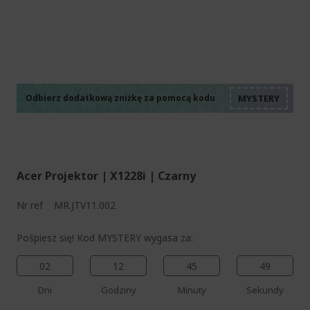
%%%%%%%%%%%%%%
%%%%%%%%%%%%%%
%%%%%%%%%%%%%%
%%%%%%%%%%%%%%
Odbierz dodatkową zniżkę za pomocą kodu
%%%%%%%%%%%%%%
Acer Projektor | X1228i | Czarny
Nr ref
MR.JTV11.002
Pośpiesz się! Kod MYSTERY wygasa za:
02
12
45
48
Dni
Godziny
Minuty
Sekundy