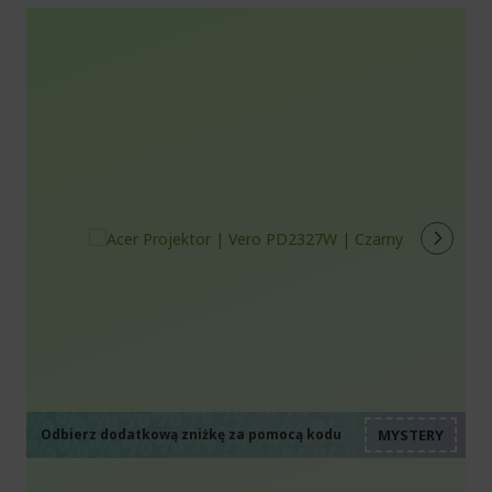
%%%%%%%%%%%%%%
%%%%%%%%%%%%%%
%%%%%%%%%%%%%%
%%%%%%%%%%%%%%
Odbierz dodatkową zniżkę za pomocą kodu