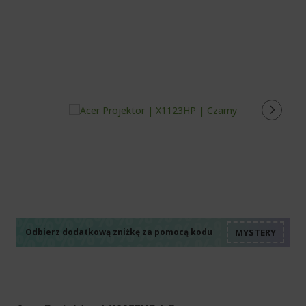
%%%%%%%%%%%%%%
%%%%%%%%%%%%%%
%%%%%%%%%%%%%%
%%%%%%%%%%%%%%
Odbierz dodatkową zniżkę za pomocą kodu
%%%%%%%%%%%%%%