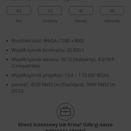
02
12
45
48
Dni
Godziny
Minuty
Sekundy
Rozdzielczość: WXGA (1280 x 800)
Współczynnik kontrastu: 20,000:1
Współczynnik obrazu: 16:10 (Natywny), 4:3/16:9
(Compatible)
Współczynnik projekcji: 1.54 ~ 1.72 (60"@2m)
Jasność: 4500 ANSI lm (Standard), 3600 ANSI lm
(ECO)
Klient biznesowy lub firma? Odkryj nasze
najlepsze oferty!