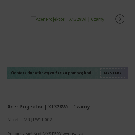
%%%%%%%%%%%%%%
%%%%%%%%%%%%%%
%%%%%%%%%%%%%%
%%%%%%%%%%%%%%
Odbierz dodatkową zniżkę za pomocą kodu
%%%%%%%%%%%%%%
Acer Projektor | X1328Wi | Czarny
Nr ref
MR.JTW11.002
Pośpiesz się! Kod MYSTERY wygasa za: