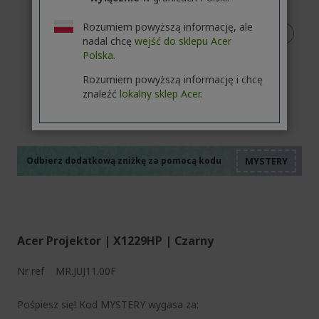
Rozumiem powyższą informację, ale
nadal chcę
wejść do sklepu Acer
Polska.
Rozumiem powyższą informację i chcę
znaleźć
lokalny sklep Acer.
%%%%%%%%%%%%%%
%%%%%%%%%%%%%%
%%%%%%%%%%%%%%
%%%%%%%%%%%%%%
Odbierz dodatkową zniżkę za pomocą kodu
%%%%%%%%%%%%%%
Acer Projektor | X1229HP | Czarny
Nr ref
MR.JUJ11.00F
Pośpiesz się! Kod MYSTERY wygasa za: