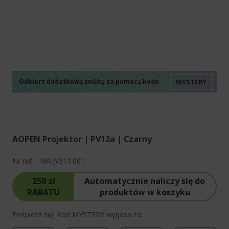
%%%%%%%%%%%%%%
%%%%%%%%%%%%%%
%%%%%%%%%%%%%%
%%%%%%%%%%%%%%
Odbierz dodatkową zniżkę za pomocą kodu
%%%%%%%%%%%%%%
AOPEN Projektor | PV12a | Czarny
Nr ref
MR.JV311.001
250 zł
Automatycznie naliczy się do
RABATU
produktów w koszyku
Pośpiesz się! Kod MYSTERY wygasa za: