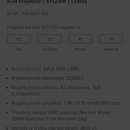
Acer Projektor | X1123HP | Czarny
Nr ref
MR.JSA11.002
Pośpiesz się! Kod MYSTERY wygasa za:
02
12
45
48
Dni
Godziny
Minuty
Sekundy
Rozdzielczość: SVGA (800 x 600)
Współczynnik kontrastu: 20,000:1
Współczynnik obrazu: 4:3 (Natywny), 16:9
(Compatible)
Współczynnik projekcji: 1.96 (1270 mm@2000 mm)
Trwałość lampy: 5000 Godzina (Normal Mode);
10000 Godzina (Tryb ekonomiczny)
Jasność w trybie standardowej: 4000 lm