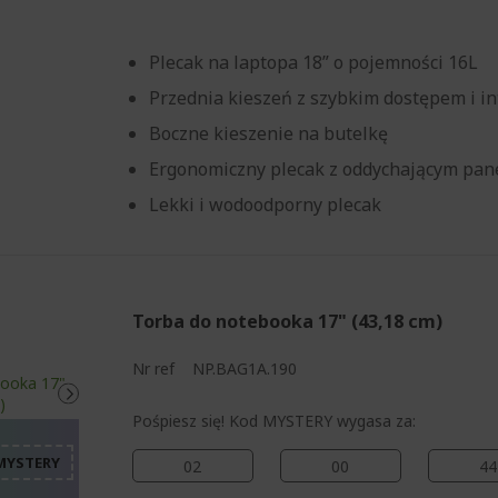
Plecak na laptopa 18” o pojemności 16L
Przednia kieszeń z szybkim dostępem i in
Boczne kieszenie na butelkę
Ergonomiczny plecak z oddychającym pan
Lekki i wodoodporny plecak
Torba do notebooka 17" (43,18 cm)
%%%%%%%%%%%%%%%%
Nr ref
NP.BAG1A.190
%%%%%%%%%%%%%%%
%%%%%%%%%%%%%%%
Pośpiesz się! Kod MYSTERY wygasa za:
%%%%%%%%%%%%%%%
02
00
44