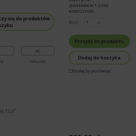
%%%%%%%%%%%%%
(DOSTAWA W 1-2 DNI
%%%%%%%%%%%%%%
ROBOCZYCH)​
%%%%%%%%%%%%%%
czy się do produktów
Ilość:
%%%%%%%%%%%%%%
szyku
%%%%%%%%%%%%%%
Przejdź do produktu
39
Dodaj do koszyka
ty
Sekundy
Dodaj by porównać
j 15,6”