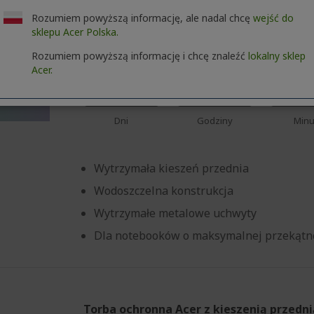
Torba ochronna Acer z kieszenią przedni
Rozumiem powyższą informację, ale nadal chcę
wejść do
%%%%%%%%%%%%%%%%
sklepu Acer Polska.
Nr ref
NP.BAG1A.296
%%%%%%%%%%%%%%%
%%%%%%%%%%%%%%%
Rozumiem powyższą informację i chcę znaleźć
lokalny sklep
Pośpiesz się! Kod MYSTERY wygasa za:
Acer.
%%%%%%%%%%%%%%%
%%%%%%%%%%%%%%%
02
00
44
Dni
Godziny
Minu
Wytrzymała kieszeń przednia
Wodoszczelna konstrukcja
Wytrzymałe metalowe uchwyty
Dla notebooków o maksymalnej przekątne
Torba ochronna Acer z kieszenią przedni