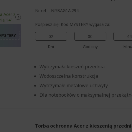
%%%%%%%%%%%%%%%%
Nr ref
NP.BAG1A.294
%%%%%%%%%%%%%%%
%%%%%%%%%%%%%%%
Pośpiesz się! Kod MYSTERY wygasa za:
%%%%%%%%%%%%%%%
%%%%%%%%%%%%%%%
02
00
44
Dni
Godziny
Minu
Wytrzymała kieszeń przednia
Wodoszczelna konstrukcja
Wytrzymałe metalowe uchwyty
Dla notebooków o maksymalnej przekątne
Torba ochronna Acer z kieszenią przedni