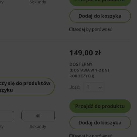
%%%%%%%%%%%%%%
ty
Sekundy
Dodaj do koszyka
Dodaj by porównać
149,00 zł
DOSTĘPNY
%%%%%%%%%%%%%
(DOSTAWA W 1-2 DNI
%%%%%%%%%%%%%%
ROBOCZYCH)​
%%%%%%%%%%%%%%
czy się do produktów
Ilość:
%%%%%%%%%%%%%%
szyku
%%%%%%%%%%%%%%
Przejdź do produktu
39
Dodaj do koszyka
ty
Sekundy
Dodaj by porównać