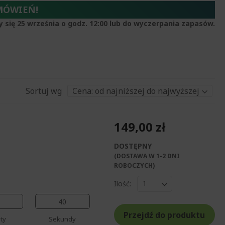
MÓWIEŃ!
y się 25 września o godz. 12:00 lub do wyczerpania zapasów.
Sortuj wg
149,00 zł
DOSTĘPNY
%%%%%%%%%%%%%
(DOSTAWA W 1-2 DNI
%%%%%%%%%%%%%%
ROBOCZYCH)​
%%%%%%%%%%%%%%
Ilość:
%%%%%%%%%%%%%%
%%%%%%%%%%%%%%
39
Przejdź do produktu
ty
Sekundy