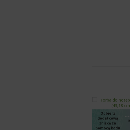
%%%%
%%%%
%%%%
%%%%
Odbierz
dodatkową
zniżkę za
pomocą kodu