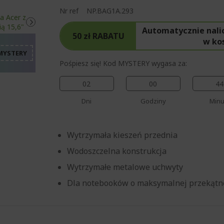
%%%%%%%%%%%%%%%%
Nr ref
NP.BAG1A.293
%%%%%%%%%%%%%%%
%%%%%%%%%%%%%%%
Automatycznie nali
50 zł RABATU
%%%%%%%%%%%%%%%
w ko
%%%%%%%%%%%%%%%
Pośpiesz się! Kod MYSTERY wygasa za:
02
00
44
Dni
Godziny
Minu
Wytrzymała kieszeń przednia
Wodoszczelna konstrukcja
Wytrzymałe metalowe uchwyty
Dla notebooków o maksymalnej przekątne