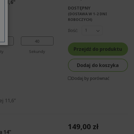
ą 11,6"
DOSTĘPNY
%%%%%%%%%%%%%
(DOSTAWA W 1-2 DNI
%%%%%%%%%%%%%%
ROBOCZYCH)​
%%%%%%%%%%%%%%
Ilość:
%%%%%%%%%%%%%%
%%%%%%%%%%%%%%
39
Przejdź do produktu
ty
Sekundy
Dodaj do koszyka
Dodaj by porównać
j 11,6”
149,00 zł
ą 14"