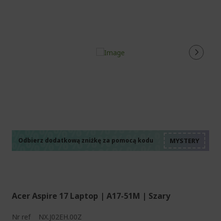
%%%%%%%%%%%%%%
%%%%%%%%%%%%%%
%%%%%%%%%%%%%%
%%%%%%%%%%%%%%
Odbierz dodatkową zniżkę za pomocą kodu
%%%%%%%%%%%%%%
Acer Aspire 17 Laptop | A17-51M | Szary
Nr ref
NX.J02EH.00Z