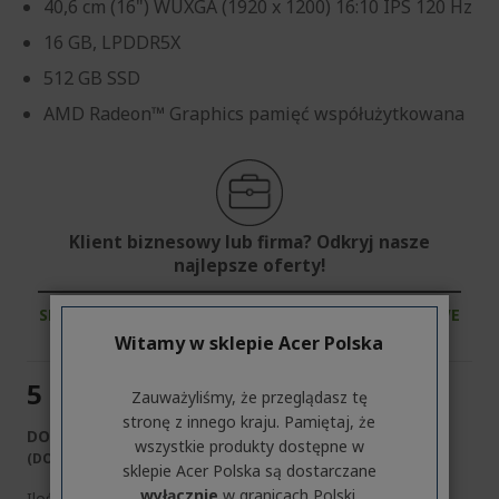
40,6 cm (16") WUXGA (1920 x 1200) 16:10 IPS 120 Hz
16 GB, LPDDR5X
512 GB SSD
AMD Radeon™ Graphics pamięć współużytkowana
Klient biznesowy lub firma? Odkryj nasze
najlepsze oferty!
SKONTAKTUJ SIĘ Z NAMI
|
ZAŁÓŻ KONTO FIRMOWE
Witamy w sklepie Acer Polska
5 999,00 zł
Zauważyliśmy, że przeglądasz tę
stronę z innego kraju. Pamiętaj, że
DOSTĘPNY
wszystkie produkty dostępne w
(DOSTAWA W 1-2 DNI ROBOCZYCH)​
sklepie Acer Polska są dostarczane
wyłącznie
w granicach Polski.
Ilość: