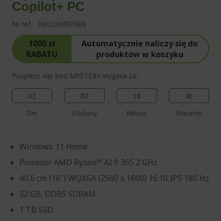
Copilot+ PC
Nr ref
NH.QXMEP.009
1000 zł
Automatycznie naliczy się do
RABATU
produktów w koszyku
Pośpiesz się! Kod MYSTERY wygasa za:
02
07
18
45
Dni
Godziny
Minuty
Sekundy
Windows 11 Home
Procesor AMD Ryzen™ AI 9 365 2 GHz
40,6 cm (16") WQXGA (2560 x 1600) 16:10 IPS 180 Hz
32 GB, DDR5 SDRAM
1 TB SSD