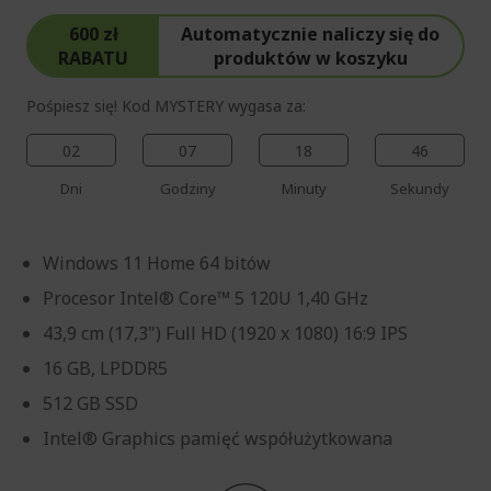
600 zł
Automatycznie naliczy się do
RABATU
produktów w koszyku
Pośpiesz się! Kod MYSTERY wygasa za:
02
07
18
44
Dni
Godziny
Minuty
Sekundy
Windows 11 Home 64 bitów
Procesor Intel® Core™ 5 120U 1,40 GHz
43,9 cm (17,3") Full HD (1920 x 1080) 16:9 IPS
16 GB, LPDDR5
512 GB SSD
Intel® Graphics pamięć współużytkowana