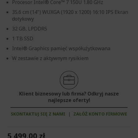
Procesor Intel® Core™ 7 150U 1.80 GHz
35.6 cm (14") WUXGA (1920 x 1200) 16:10 IPS Ekran
dotykowy
32 GB, LPDDR5
1 TB SSD
Intel® Graphics pamięć współużytkowana
W zestawie z aktywnym rysikiem
Klient biznesowy lub firma? Odkryj nasze
najlepsze oferty!
SKONTAKTUJ SIĘ Z NAMI
|
ZAŁÓŻ KONTO FIRMOWE
5 499,00 zł