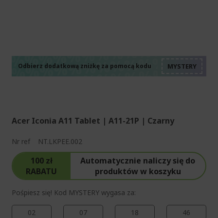
%%%%%%%%%%%%%%
%%%%%%%%%%%%%%
%%%%%%%%%%%%%%
%%%%%%%%%%%%%%
Odbierz dodatkową zniżkę za pomocą kodu
%%%%%%%%%%%%%%
Acer Iconia A11 Tablet | A11-21P | Czarny
Nr ref
NT.LKPEE.002
100 zł
Automatycznie naliczy się do
RABATU
produktów w koszyku
Pośpiesz się! Kod MYSTERY wygasa za:
02
07
18
44