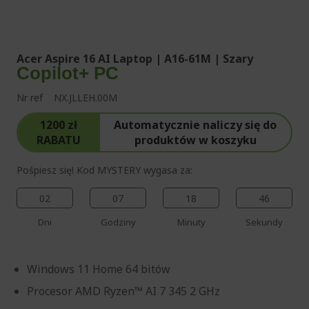
%%%%%%%%%%%%%%
%%%%%%%%%%%%%%
Acer Aspire 16 AI Laptop | A16-61M | Szary
Copilot+ PC
Nr ref
NX.JLLEH.00M
1200 zł
Automatycznie naliczy się do
RABATU
produktów w koszyku
Pośpiesz się! Kod MYSTERY wygasa za:
02
07
18
44
Dni
Godziny
Minuty
Sekundy
Windows 11 Home 64 bitów
Procesor AMD Ryzen™ AI 7 345 2 GHz