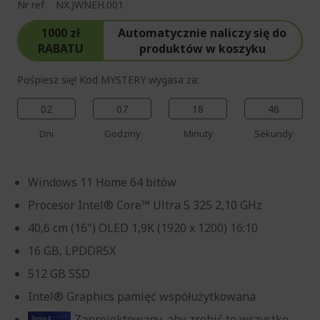
Nr ref
NX.JWNEH.001
1000 zł
Automatycznie naliczy się do
RABATU
produktów w koszyku
Pośpiesz się! Kod MYSTERY wygasa za:
02
07
18
44
Dni
Godziny
Minuty
Sekundy
Windows 11 Home 64 bitów
Procesor Intel® Core™ Ultra 5 325 2,10 GHz
40,6 cm (16") OLED 1,9K (1920 x 1200) 16:10
16 GB, LPDDR5X
512 GB SSD
Intel® Graphics pamięć współużytkowana
Zaprojektowany, aby zrobić to wszystko