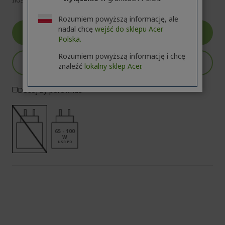
Rozumiem powyższą informację, ale
nadal chcę
wejść do sklepu Acer
Przejdź do produktu
Polska.
Rozumiem powyższą informację i chcę
Dodaj do koszyka
znaleźć
lokalny sklep Acer.
Dodaj by porównać
65 - 100
W
USB PD