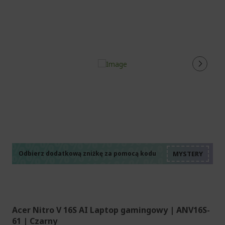
%%%%%%%%%%%%%%
%%%%%%%%%%%%%%
%%%%%%%%%%%%%%
%%%%%%%%%%%%%%
Odbierz dodatkową zniżkę za pomocą kodu
%%%%%%%%%%%%%%
Acer Nitro V 16S AI Laptop gamingowy | ANV16S-
61 | Czarny