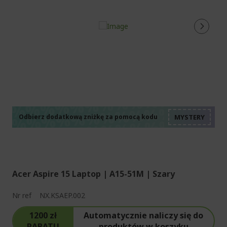
%%%%%%%%%%%%%%
%%%%%%%%%%%%%%
%%%%%%%%%%%%%%
%%%%%%%%%%%%%%
Odbierz dodatkową zniżkę za pomocą kodu
%%%%%%%%%%%%%%
Acer Aspire 15 Laptop | A15-51M | Szary
Nr ref
NX.KSAEP.002
1200 zł
Automatycznie naliczy się do
RABATU
produktów w koszyku