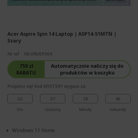
%%%%%%%%%%%%%%
%%%%%%%%%%%%%%
%%%%%%%%%%%%%%
Acer Aspire Spin 14 Laptop | ASP14-51MTN |
Szary
Nr ref
NX.KRUEP.004
750 zł
Automatycznie naliczy się do
RABATU
produktów w koszyku
Pośpiesz się! Kod MYSTERY wygasa za:
02
07
18
44
Dni
Godziny
Minuty
Sekundy
Windows 11 Home