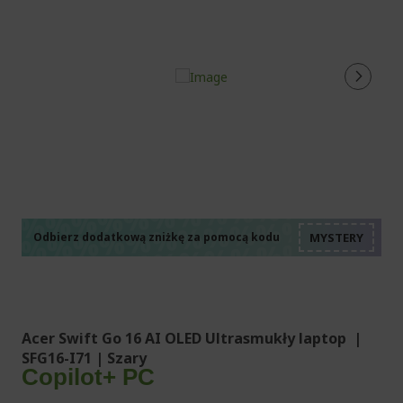
%%%%%%%%%%%%%%
%%%%%%%%%%%%%%
%%%%%%%%%%%%%%
%%%%%%%%%%%%%%
Odbierz dodatkową zniżkę za pomocą kodu
%%%%%%%%%%%%%%
Acer Swift Go 16 AI OLED Ultrasmukły laptop |
SFG16-I71 | Szary
Copilot+ PC