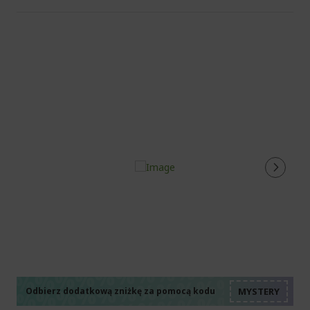
%%%%%%%%%%%%%%
%%%%%%%%%%%%%%
%%%%%%%%%%%%%%
Odbierz dodatkową zniżkę za pomocą kodu