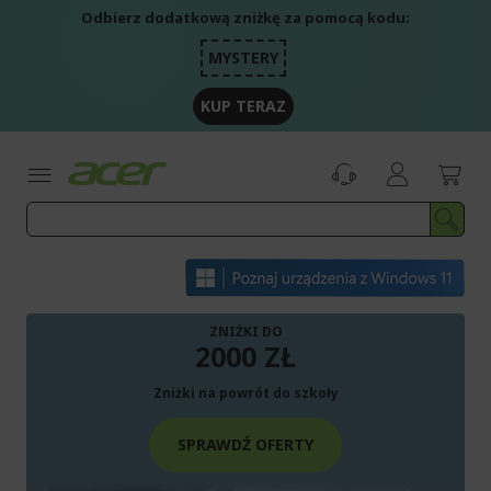
Przejdź
Odbierz dodatkową zniżkę za pomocą kodu:
do
treści
MYSTERY
KUP TERAZ
ZNIŻKI DO
2000 ZŁ
Zniżki na powrót do szkoły
SPRAWDŹ OFERTY