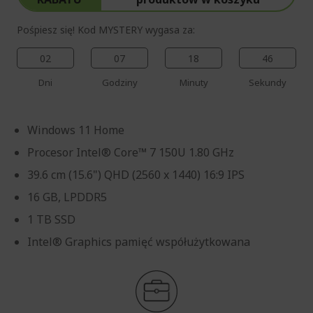
Pośpiesz się! Kod MYSTERY wygasa za:
02
07
18
44
Dni
Godziny
Minuty
Sekundy
Windows 11 Home
Procesor Intel® Core™ 7 150U 1.80 GHz
39.6 cm (15.6") QHD (2560 x 1440) 16:9 IPS
16 GB, LPDDR5
1 TB SSD
Intel® Graphics pamięć współużytkowana