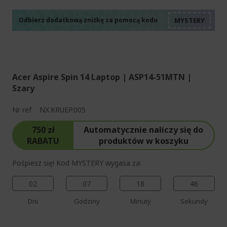
%%%%%%%%%%%%%%
%%%%%%%%%%%%%%
%%%%%%%%%%%%%%
Odbierz dodatkową zniżkę za pomocą kodu
%%%%%%%%%%%%%%
Acer Aspire Spin 14 Laptop | ASP14-51MTN |
Szary
Nr ref
NX.KRUEP.005
750 zł
Automatycznie naliczy się do
RABATU
produktów w koszyku
Pośpiesz się! Kod MYSTERY wygasa za:
02
07
18
45
Dni
Godziny
Minuty
Sekundy