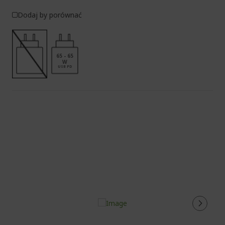
Dodaj by porównać
65 - 65
W
USB PD