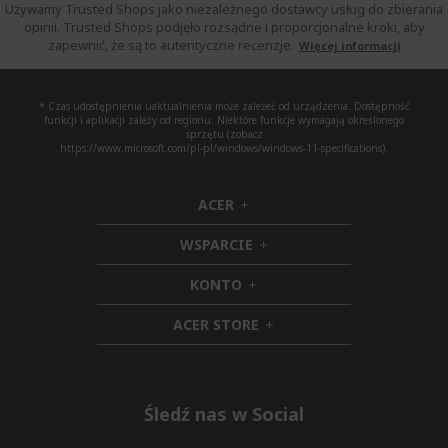
Używamy Trusted Shops jako niezależnego dostawcy usług do zbierania
opinii. Trusted Shops podjęło rozsądne i proporcjonalne kroki, aby
zapewnić, że są to autentyczne recenzje.
Więcej informacji
* Czas udostępnienia uaktualnienia może zależeć od urządzenia. Dostępność
funkcji i aplikacji zależy od regionu. Niektóre funkcje wymagają określonego
sprzętu (zobacz
https://www.microsoft.com/pl-pl/windows/windows-11-specifications).
ACER
h
i
WSPARCIE
d
h
d
i
KONTO
e
h
d
n
i
d
ACER STORE
d
e
h
d
n
i
e
d
n
d
e
Śledź nas w Social
n