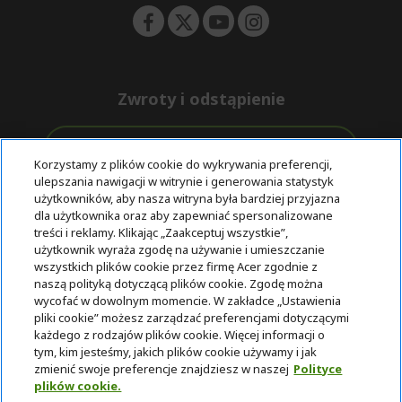
Zwroty i odstąpienie
Odstąpienie od umowy
Korzystamy z plików cookie do wykrywania preferencji,
ulepszania nawigacji w witrynie i generowania statystyk
Darmowa
Wsparcie
użytkowników, aby nasza witryna była bardziej przyjazna
Bezpieczne
ekspresowa
przed i po
dla użytkownika oraz aby zapewniać spersonalizowane
płatności
dostawa
zakupie
treści i reklamy. Klikając „Zaakceptuj wszystkie”,
użytkownik wyraża zgodę na używanie i umieszczanie
wszystkich plików cookie przez firmę Acer zgodnie z
© 2025 Acer Inc.
naszą polityką dotyczącą plików cookie. Zgodę można
Firma CPYou BV jest autoryzowanym sprzedawcą produktów i
wycofać w dowolnym momencie. W zakładce „Ustawienia
usług oferowanych w tym sklepie.
pliki cookie” możesz zarządzać preferencjami dotyczącymi
każdego z rodzajów plików cookie. Więcej informacji o
tym, kim jesteśmy, jakich plików cookie używamy i jak
zmienić swoje preferencje znajdziesz w naszej
Polityce
plików cookie.