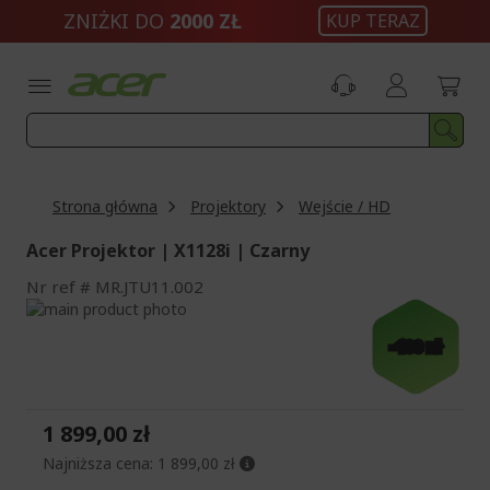
Przejdź
ZNIŻKI DO
2000 ZŁ
KUP TERAZ
do
treści
Strona główna
Projektory
Wejście / HD
Acer Projektor | X1128i | Czarny
Nr ref
MR.JTU11.002
Przejdź
na
Przejdź
-100 zł
koniec
na
galerii
początek
galerii
1 899,00 zł
Najniższa cena:
1 899,00 zł