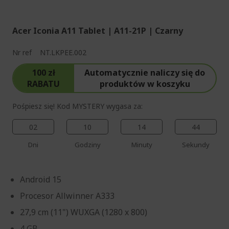
%%%%%%%%%%%%%%
Acer Iconia A11 Tablet | A11-21P | Czarny
Nr ref
NT.LKPEE.002
100 zł
Automatycznie naliczy się do
RABATU
produktów w koszyku
Pośpiesz się! Kod MYSTERY wygasa za:
02
10
14
44
Dni
Godziny
Minuty
Sekundy
Android 15
Procesor Allwinner A333
27,9 cm (11") WUXGA (1280 x 800)
4 GB