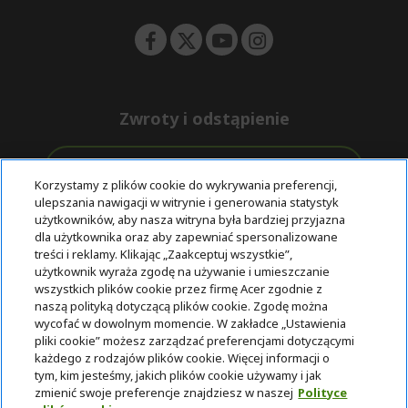
n
Zwroty i odstąpienie
Odstąpienie od umowy
Korzystamy z plików cookie do wykrywania preferencji,
ulepszania nawigacji w witrynie i generowania statystyk
Darmowa
Wsparcie
użytkowników, aby nasza witryna była bardziej przyjazna
Bezpieczne
ekspresowa
przed i po
dla użytkownika oraz aby zapewniać spersonalizowane
płatności
dostawa
zakupie
treści i reklamy. Klikając „Zaakceptuj wszystkie”,
użytkownik wyraża zgodę na używanie i umieszczanie
wszystkich plików cookie przez firmę Acer zgodnie z
© 2025 Acer Inc.
naszą polityką dotyczącą plików cookie. Zgodę można
Firma CPYou BV jest autoryzowanym sprzedawcą produktów i
wycofać w dowolnym momencie. W zakładce „Ustawienia
usług oferowanych w tym sklepie.
pliki cookie” możesz zarządzać preferencjami dotyczącymi
każdego z rodzajów plików cookie. Więcej informacji o
tym, kim jesteśmy, jakich plików cookie używamy i jak
zmienić swoje preferencje znajdziesz w naszej
Polityce