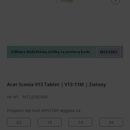
%%%%%%%%%%%%%%
%%%%%%%%%%%%%%
%%%%%%%%%%%%%%
%%%%%%%%%%%%%%
Odbierz dodatkową zniżkę za pomocą kodu
%%%%%%%%%%%%%%
Acer Iconia V13 Tablet | V13-11M | Zielony
Nr ref
NT.LJZEE.009
Pośpiesz się! Kod MYSTERY wygasa za:
02
10
14
44