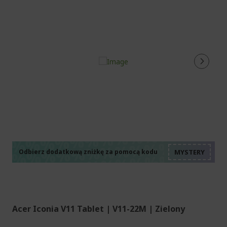
%%%%%%%%%%%%%%
%%%%%%%%%%%%%%
%%%%%%%%%%%%%%
%%%%%%%%%%%%%%
Odbierz dodatkową zniżkę za pomocą kodu
%%%%%%%%%%%%%%
Acer Iconia V11 Tablet | V11-22M | Zielony