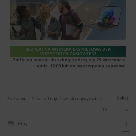
BEZPŁATNA WYSYŁKA EKSPRESOWA DLA
WSZYSTKICH ZAMÓWIEŃ!
Zniżki na powrót do szkoły kończy się 25 września o
godz. 12:00 lub do wyczerpania zapasów.
Pokaż
Sortuj wg
Str
Aktu
Filtry
1
czyt