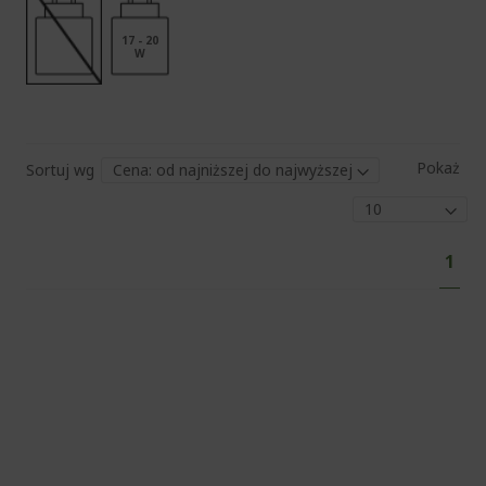
17 - 20
W
Pokaż
Sortuj wg
Str
Aktu
1
czyt
stro