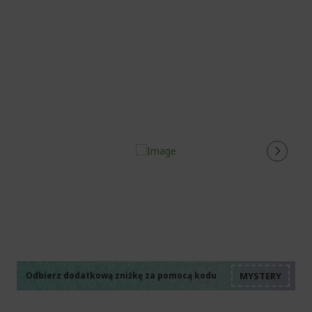
stro
%%%%%%%%%%%%%%
%%%%%%%%%%%%%%
%%%%%%%%%%%%%%
%%%%%%%%%%%%%%
Odbierz dodatkową zniżkę za pomocą kodu