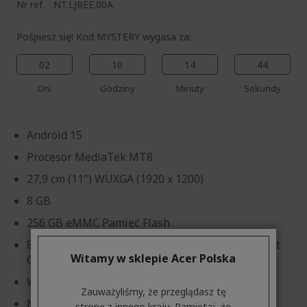
Nr ref
NT.LJREE.00A
Pośpiesz się! Kod MYSTERY wygasa za:
02
10
14
44
Dni
Godziny
Minuty
Sekundy
Android 15
Procesor MediaTek MT8
27,9 cm (11") WUXGA (1920 x 1200)
8 GB
256 GB eMMC Pamięć Flash
8 Megapiksel (Rear Camera), 5 Megapiksel (Front
Witamy w sklepie Acer Polska
Camera)
Wi-Fi + 4G
Zauważyliśmy, że przeglądasz tę
Magnetyczne etui na dokumenty, szare
stronę z innego kraju. Pamiętaj, że