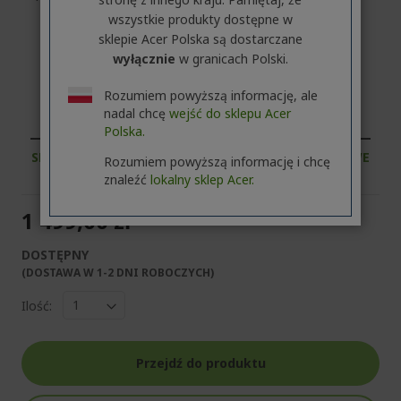
wszystkie produkty dostępne w
sklepie Acer Polska są dostarczane
wyłącznie
w granicach Polski.
Rozumiem powyższą informację, ale
Klient biznesowy lub firma? Odkryj nasze
nadal chcę
wejść do sklepu Acer
najlepsze oferty!
Polska.
SKONTAKTUJ SIĘ Z NAMI
|
ZAŁÓŻ KONTO FIRMOWE
Rozumiem powyższą informację i chcę
znaleźć
lokalny sklep Acer.
1 499,00 zł
DOSTĘPNY
(DOSTAWA W 1-2 DNI ROBOCZYCH)​
Ilość:
Przejdź do produktu