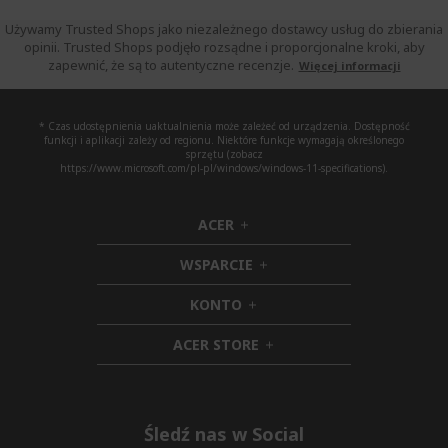
Używamy Trusted Shops jako niezależnego dostawcy usług do zbierania
opinii. Trusted Shops podjęło rozsądne i proporcjonalne kroki, aby
zapewnić, że są to autentyczne recenzje.
Więcej informacji
* Czas udostępnienia uaktualnienia może zależeć od urządzenia. Dostępność
funkcji i aplikacji zależy od regionu. Niektóre funkcje wymagają określonego
sprzętu (zobacz
https://www.microsoft.com/pl-pl/windows/windows-11-specifications).
ACER
h
i
WSPARCIE
d
h
d
i
KONTO
e
h
d
n
i
d
ACER STORE
d
e
h
d
n
i
e
d
n
d
e
Śledź nas w Social