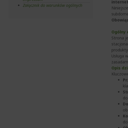
interne
Załącznik do warunków ogólnych
Niniejsz
subdomen
Obowiąz
Ogólny o
Strona j
stacjona
produkty
Usługa w
zasadami
Opis dzi
Kluczowe
Pr
kl
St
do
Do
ob
Ko
do
Ob