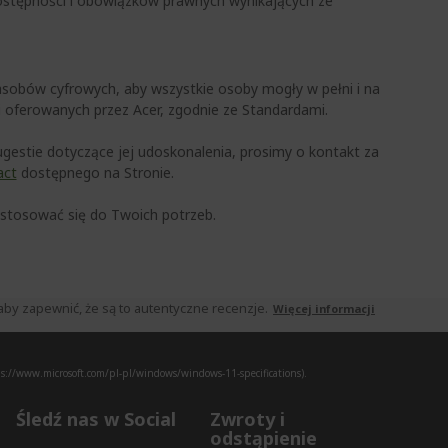
ostępności i obowiązków prawnych wynikających ze
obów cyfrowych, aby wszystkie osoby mogły w pełni i na
i oferowanych przez Acer, zgodnie ze Standardami.
ugestie dotyczące jej udoskonalenia, prosimy o kontakt za
act
dostępnego na Stronie.
ostosować się do Twoich potrzeb.
by zapewnić, że są to autentyczne recenzje.
Więcej informacji
s://www.microsoft.com/pl-pl/windows/windows-11-specifications).
Śledź nas w Social
Zwroty i
odstąpienie