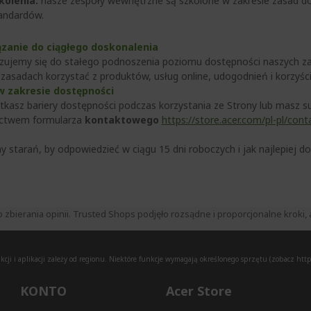
kolenia:
nasze zespoły wewnętrzne są szkolone w zakresie zasad d
andardów.
zanie do ciągłego doskonalenia
ujemy się do stałego podnoszenia poziomu dostępności naszych zas
zasadach korzystać z produktów, usług online, udogodnień i korzyśc
 zakresie dostępności
otkasz bariery dostępności podczas korzystania ze Strony lub masz s
ictwem formularza
kontaktowego
https://store.acer.com/pl-pl/cont
 starań, by odpowiedzieć w ciągu 15 dni roboczych i jak najlepiej d
ierania opinii. Trusted Shops podjęło rozsądne i proporcjonalne kroki, a
ji i aplikacji zależy od regionu. Niektóre funkcje wymagają określonego sprzętu (zobacz
http
KONTO
Acer Store