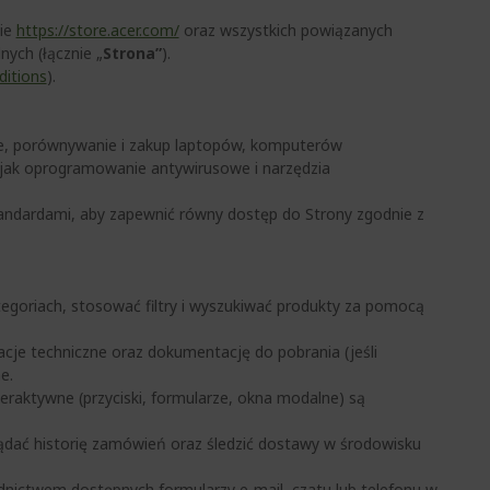
nie
https://store.acer.com/
oraz wszystkich powiązanych
ych (łącznie „
Strona”
).
ditions
).
e, porównywanie i zakup laptopów, komputerów
jak oprogramowanie antywirusowe i narzędzia
tandardami, aby zapewnić równy dostęp do Strony zgodnie z
egoriach, stosować filtry i wyszukiwać produkty za pomocą
acje techniczne oraz dokumentację do pobrania (jeśli
e.
eraktywne (przyciski, formularze, okna modalne) są
lądać historię zamówień oraz śledzić dostawy w środowisku
nictwem dostępnych formularzy e-mail, czatu lub telefonu w