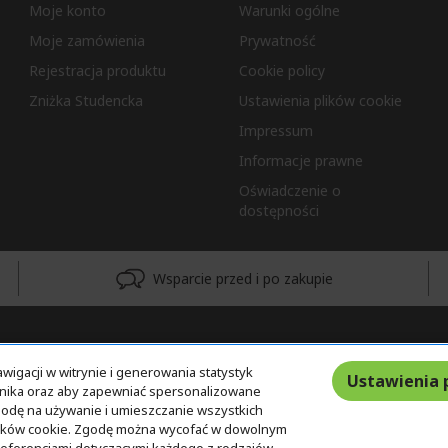
Moje konto
Warunki ogólne
Moje zamówienia
Prywatność
Rejestracja produktu
Cookie policy
Zniżka Studencka
Ustawienia plików cookie
Impressum
Informacje prawne
Oświadczenie o
dostępności
Wsparcie przed i po zakupie
wigacji w witrynie i generowania statystyk
Ustawienia 
ownika oraz aby zapewniać spersonalizowane
 zgodę na używanie i umieszczanie wszystkich
 plików cookie. Zgodę można wycofać w dowolnym