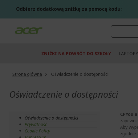
Przejdź
do
Odbierz dodatkową zniżkę za pomocą kodu:
treści
ZNIŻKI NA POWRÓT DO SZKOŁY
LAPTOPY
Strona główna
Oświadczenie o dostępności
Oświadczenie o dostępności
CPYou B.
Oświadczenie o dostępności
zapewnie
Prywatność
Aby wype
Cookie Policy
zgodnie
Impressum