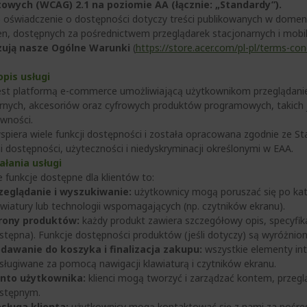
towych (WCAG) 2.1 na poziomie AA (łącznie: „Standardy”).
e oświadczenie o dostępności dotyczy treści publikowanych w dome
, dostępnych za pośrednictwem przeglądarek stacjonarnych i mobiln
ują nasze Ogólne Warunki
(
https://store.acer.com/pl-pl/terms-con
pis usługi
est platformą e-commerce umożliwiającą użytkownikom przeglądani
rnych, akcesoriów oraz cyfrowych produktów programowych, takich 
wności.
spiera wiele funkcji dostępności i została opracowana zgodnie ze S
 dostępności, użyteczności i niedyskryminacji określonymi w EAA.
ałania usługi
 funkcje dostępne dla klientów to:
zeglądanie i wyszukiwanie:
użytkownicy mogą poruszać się po kat
awiatury lub technologii wspomagających (np. czytników ekranu).
rony produktów:
każdy produkt zawiera szczegółowy opis, specyfik
stępna). Funkcje dostępności produktów (jeśli dotyczy) są wyróżnion
dawanie do koszyka i finalizacja zakupu:
wszystkie elementy int
sługiwane za pomocą nawigacji klawiaturą i czytników ekranu.
nto użytkownika:
klienci mogą tworzyć i zarządzać kontem, przeg
stępnym.
sługa klienta:
użytkownicy mogą kontaktować się z nami za pośred