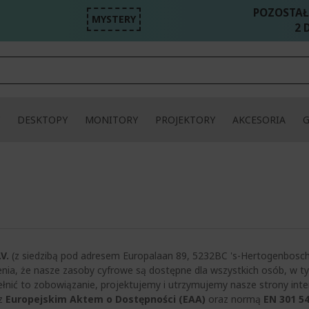
POZOSTAŁ
MYSTERY
2 D
DESKTOPY
MONITORY
PROJEKTORY
AKCESORIA
V.
(z siedzibą pod adresem Europalaan 89, 5232BC 's-Hertogenbosch
nia, że nasze zasoby cyfrowe są dostępne dla wszystkich osób, w t
łnić to zobowiązanie, projektujemy i utrzymujemy nasze strony inte
 z
Europejskim Aktem o Dostępności (EAA)
oraz normą
EN 301 5