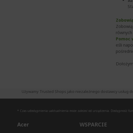
Sz
St
Zobowią
Zobowiąz
równych 
Pomoc w
eśli nap
pośredn
Dołożymy
Używamy Trusted Shops jako niezależnego dostawcy usług do zb
* Czas udostępnienia uaktualnienia może zależeć od urządzenia. Dostępność funkc
Acer
WSPARCIE