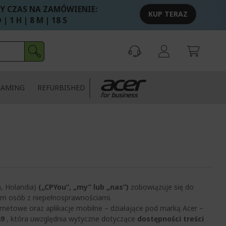
Y CZAS NA ZAMÓWIENIE:
KUP TERAZ
 | 1 H | 8 M | 17 S
GAMING
REFURBISHED
, Holandia)
(„CPYou”, „my” lub „nas”)
zobowiązuje się do
ym osób z niepełnosprawnościami.
rnetowe oraz aplikacje mobilne – działające pod marką Acer –
49
, która uwzględnia wytyczne dotyczące
dostępności treści