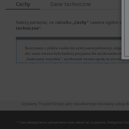
Cechy
Dane techniczne
Należy pamiętać, że zakładka
„Cechy”
zawiera ogólne infor
techniczne”
.
Używamy Trusted Shops jako niezależnego dostawcy usług do zb
* Czas udostępnienia uaktualnienia może zależeć od urządzenia. Dostępność funkc