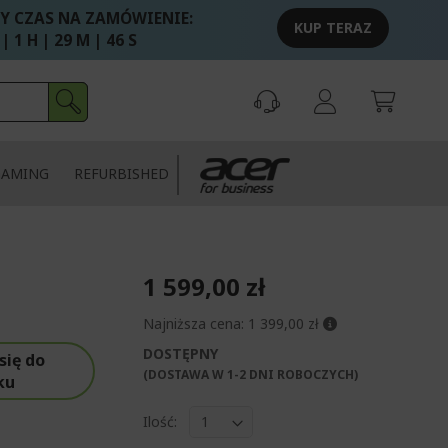
Y CZAS NA ZAMÓWIENIE:
KUP TERAZ
 | 1 H | 29 M | 46 S
GAMING
REFURBISHED
1 599,00 zł
Najniższa cena:
1 399,00 zł
DOSTĘPNY
się do
(DOSTAWA W 1-2 DNI ROBOCZYCH)​
ku
Ilość: