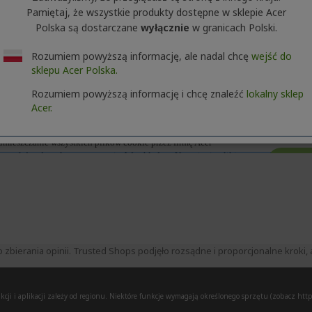
Pamiętaj, że wszystkie produkty dostępne w sklepie Acer
Polska są dostarczane
wyłącznie
w granicach Polski.
macje o serii produktów. Aby poznać dokładną specyfikację techni
Rozumiem powyższą informację, ale nadal chcę
wejść do
sklepu Acer Polska.
Rozumiem powyższą informację i chcę znaleźć
lokalny sklep
Acer.
ierania opinii. Trusted Shops podjęło rozsądne i proporcjonalne kroki, a
ji i aplikacji zależy od regionu. Niektóre funkcje wymagają określonego sprzętu (zobacz
http