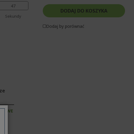
47
DODAJ DO KOSZYKA
Sekundy
Dodaj by porównać
sze
RMOWE