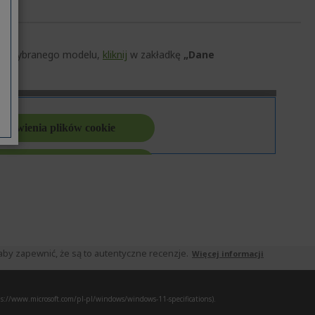
czną wybranego modelu,
kliknij
w zakładkę
„Dane
by zapewnić, że są to autentyczne recenzje.
Więcej informacji
s://www.microsoft.com/pl-pl/windows/windows-11-specifications).