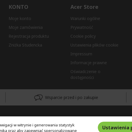
KONTO
Acer Store
Moje konto
Warunki ogólne
Moje zamówienia
Prywatność
Rejestracja produktu
Cookie policy
Zniżka Studencka
Ustawienia plików cookie
Impressum
Informacje prawne
Oświadczenie o
dostępności
Wsparcie przed i po zakupie
wigacji w witrynie i generowania statystyk
Ustawienia 
ownika oraz aby zapewniać spersonalizowane