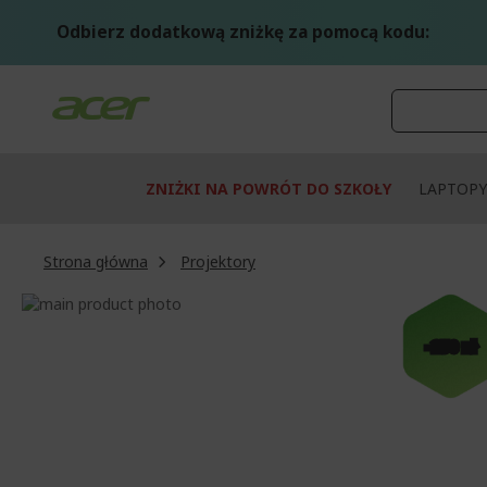
Przejdź
do
Odbierz dodatkową zniżkę za pomocą kodu:
treści
ZNIŻKI NA POWRÓT DO SZKOŁY
LAPTOPY
Strona główna
Projektory
Przejdź
na
Przejdź
koniec
na
-250 zł
galerii
początek
galerii