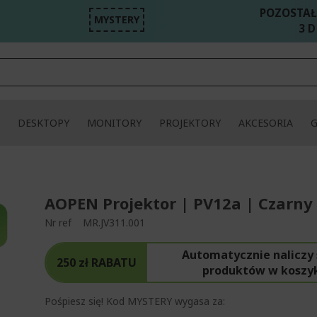
POZOSTAŁ
MYSTERY
3 D
DESKTOPY
MONITORY
PROJEKTORY
AKCESORIA
AOPEN Projektor | PV12a | Czarny
Nr ref
MR.JV311.001
Automatycznie naliczy 
250 zł RABATU
produktów w koszy
Pośpiesz się! Kod MYSTERY wygasa za: