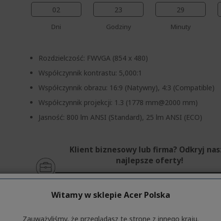
02
23
29
Dni
Godziny
Minuty
Rozdzielczość: FWVGA (854 x 480)
Współczynnik kontrastu: 5,000:1
Współczynnik obrazu: 16:9 (Natywny), 4:3 (Compatible)
Współczynnik projekcji: 1.3 (1778 mm@2000 mm)
Jasność: 800 lm ANSI (Standard), 25 lm ANSI (ECO)
Klient biznesowy lub firma? Odkryj na
najlepsze oferty!
SKONTAKTUJ SIĘ Z NAMI
|
ZAŁÓŻ KONTO FI
Witamy w sklepie Acer Polska
Zauważyliśmy, że przeglądasz tę stronę z innego kraju.