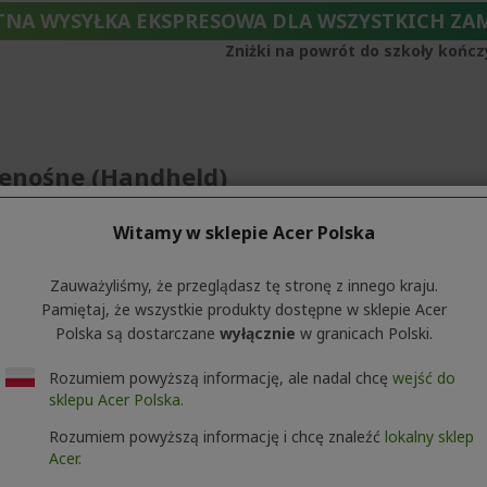
TNA WYSYŁKA EKSPRESOWA DLA WSZYSTKICH ZA
Zniżki na powrót do szkoły kończ
zenośne (Handheld)
Witamy w sklepie Acer Polska
dnaleźć pasujących produktów do zaznaczenia.
Zauważyliśmy, że przeglądasz tę stronę z innego kraju.
Pamiętaj, że wszystkie produkty dostępne w sklepie Acer
Polska są dostarczane
wyłącznie
w granicach Polski.
Rozumiem powyższą informację, ale nadal chcę
wejść do
sklepu Acer Polska.
Rozumiem powyższą informację i chcę znaleźć
lokalny sklep
Acer.
ierania opinii. Trusted Shops podjęło rozsądne i proporcjonalne kroki, a