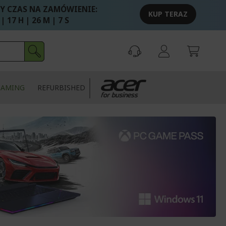
Y CZAS NA ZAMÓWIENIE:
KUP TERAZ
 | 17 H | 26 M | 7 S
GAMING
REFURBISHED