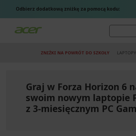
Przejdź
do
Odbierz dodatkową zniżkę za pomocą kodu:
treści
ZNIŻKI NA POWRÓT DO SZKOŁY
LAPTOPY
Graj w Forza Horizon 6 
swoim nowym laptopie 
z 3-miesięcznym PC Gam