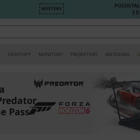
POZOSTAŁ
MYSTERY
3 D
DESKTOPY
MONITORY
PROJEKTORY
AKCESORIA
na
Predator
e Pass