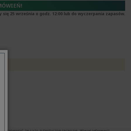
MÓWIEŃ!
y się 25 września o godz. 12:00 lub do wyczerpania zapasów.
by zapewnić, że są to autentyczne recenzje.
Więcej informacji