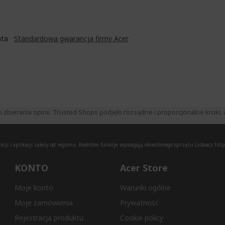
Lata
Standardowa gwarancja firmy Acer
ierania opinii. Trusted Shops podjęło rozsądne i proporcjonalne kroki, a
ji i aplikacji zależy od regionu. Niektóre funkcje wymagają określonego sprzętu (zobacz
http
KONTO
Acer Store
Moje konto
Warunki ogólne
Moje zamówienia
Prywatność
Rejestracja produktu
Cookie policy