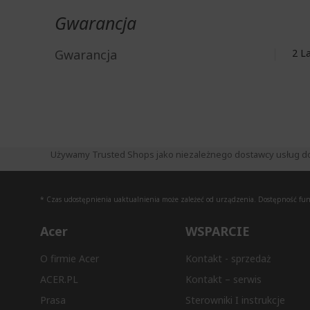
Gwarancja
Gwarancja
2 
Używamy Trusted Shops jako niezależnego dostawcy usług do zb
* Czas udostępnienia uaktualnienia może zależeć od urządzenia. Dostępność funkc
Acer
WSPARCIE
O firmie Acer
Kontakt - sprzedaż
ACER.PL
Kontakt – serwis
Prasa
Sterowniki I instrukcje