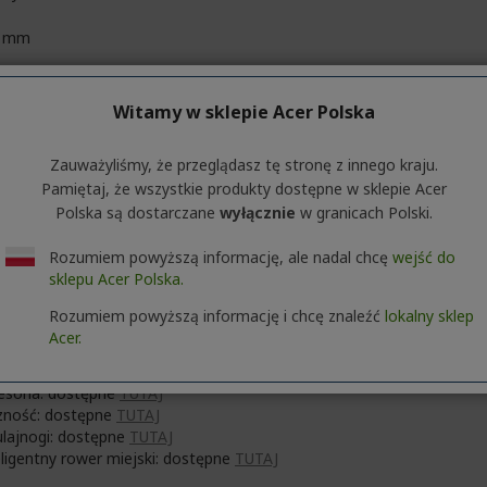
0 mm
 mm
Witamy w sklepie Acer Polska
Zauważyliśmy, że przeglądasz tę stronę z innego kraju.
Pamiętaj, że wszystkie produkty dostępne w sklepie Acer
 Inc.
No. 88, Section 1, Xin Tai 5th Road, Xizhi
Polska są dostarczane
wyłącznie
w granicach Polski.
 Taipei City 221
Rozumiem powyższą informację, ale nadal chcę
wejść do
sklepu Acer Polska.
 Italy S.r.l.
e delle Industrie 1/A, 20044 Arese (MI), Italy
Rozumiem powyższą informację i chcę znaleźć
lokalny sklep
s://www.acer.com/it-it
Acer.
ail:
acer-italy-srl@legalmail.it
esoria: dostępne
TUTAJ
zność: dostępne
TUTAJ
ulajnogi: dostępne
TUTAJ
eligentny rower miejski: dostępne
TUTAJ