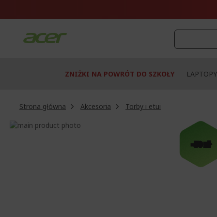
Przejdź
do
treści
ZNIŻKI NA POWRÓT DO SZKOŁY
LAPTOPY
Strona główna
Akcesoria
Torby i etui
Przejdź
na
Przejdź
koniec
na
-50 zł
galerii
początek
galerii