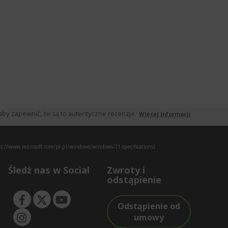
by zapewnić, że są to autentyczne recenzje.
Więcej informacji
s://www.microsoft.com/pl-pl/windows/windows-11-specifications).
Śledź nas w Social
Zwroty i
odstąpienie
Odstąpienie od
umowy