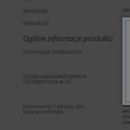
Wysokość
29
Głębokość
65
Ogólne informacje produktu
Acer
Informacje producenta
8F, 
New
Acer
Osoby odpowiedzialnej w
UE/importera w UE
Vial
http
E-m
Akc
Dokumenty / obrazy dot.
bezpieczeństwa
Łąc
E-h
Int