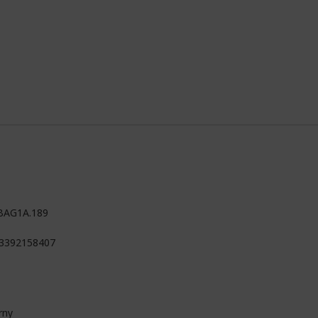
BAG1A.189
3392158407
rny