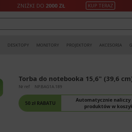
ZNIŻKI DO
2000 ZŁ
KUP TERAZ
DESKTOPY
MONITORY
PROJEKTORY
AKCESORIA
Torba do notebooka 15,6" (39,6 cm
Nr ref
NP.BAG1A.189
Automatycznie naliczy 
50 zł RABATU
produktów w koszy