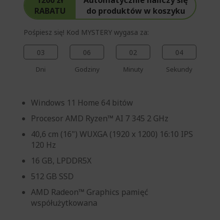
RABATU
do produktów w koszyku
Pośpiesz się! Kod MYSTERY wygasa za:
03
06
02
03
Dni
Godziny
Minuty
Sekundy
Windows 11 Home 64 bitów
Procesor AMD Ryzen™ AI 7 345 2 GHz
40,6 cm (16") WUXGA (1920 x 1200) 16:10 IPS
120 Hz
16 GB, LPDDR5X
512 GB SSD
AMD Radeon™ Graphics pamięć
współużytkowana