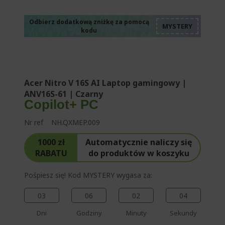
%%%%%%%%%%%%%
%%%%%%%%%%%%%
%%%%%%%%%%%%%
%%%%%%%%%%%%%
Odbierz dodatkową zniżkę za pomocą
kodu
%%%%%%%%%%%%%
Acer Nitro V 16S AI Laptop gamingowy |
ANV16S-61 | Czarny
Copilot+ PC
Nr ref
NH.QXMEP.009
1000 zł
Automatycznie naliczy się
RABATU
do produktów w koszyku
Pośpiesz się! Kod MYSTERY wygasa za:
03
06
02
03
Dni
Godziny
Minuty
Sekundy