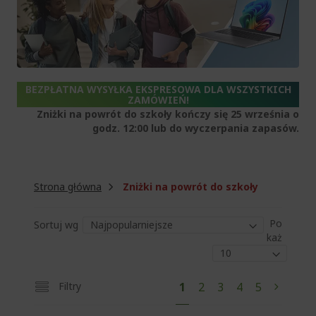
BEZPŁATNA WYSYŁKA EKSPRESOWA DLA WSZYSTKICH
ZAMÓWIEŃ!
Zniżki na powrót do szkoły kończy się 25 września o
godz. 12:00 lub do wyczerpania zapasów.
Strona główna
Zniżki na powrót do szkoły
Po
Sortuj wg
każ
S
A
S
S
S
S
Filtry
1
2
3
4
5
S
N
t
k
t
t
t
t
t
a
r