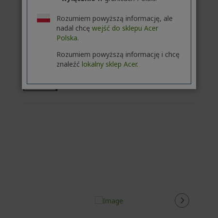
Dodaj do koszyka
Rozumiem powyższą informację, ale
nadal chcę
wejść do sklepu Acer
Dodaj by porównać
Polska.
Rozumiem powyższą informację i chcę
znaleźć
lokalny sklep Acer.
65 - 100
W
USB PD