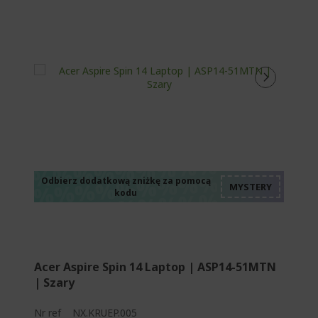
%%%%%%%%%%%%%
%%%%%%%%%%%%%
%%%%%%%%%%%%%
%%%%%%%%%%%%%
Odbierz dodatkową zniżkę za pomocą
kodu
%%%%%%%%%%%%%
Acer Aspire Spin 14 Laptop | ASP14-51MTN
| Szary
Nr ref
NX.KRUEP.005