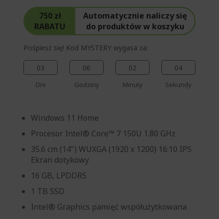
750 zł
Automatycznie naliczy się
RABATU
do produktów w koszyku
Pośpiesz się! Kod MYSTERY wygasa za:
03
06
02
03
Dni
Godziny
Minuty
Sekundy
Windows 11 Home
Procesor Intel® Core™ 7 150U 1.80 GHz
35.6 cm (14") WUXGA (1920 x 1200) 16:10 IPS
Ekran dotykowy
16 GB, LPDDR5
1 TB SSD
Intel® Graphics pamięć współużytkowana