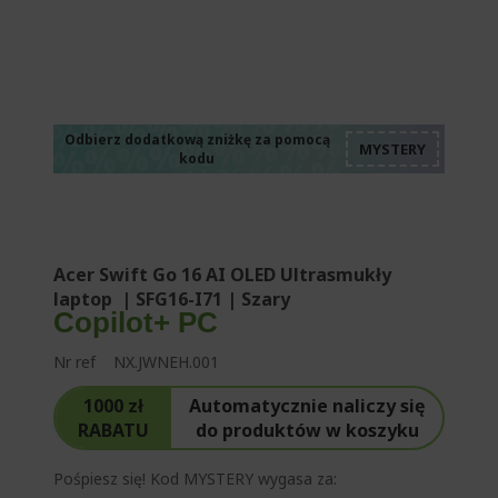
%%%%%%%%%%%%%
%%%%%%%%%%%%%
%%%%%%%%%%%%%
%%%%%%%%%%%%%
Odbierz dodatkową zniżkę za pomocą
kodu
%%%%%%%%%%%%%
Acer Swift Go 16 AI OLED Ultrasmukły
laptop | SFG16-I71 | Szary
Copilot+ PC
Nr ref
NX.JWNEH.001
1000 zł
Automatycznie naliczy się
RABATU
do produktów w koszyku
Pośpiesz się! Kod MYSTERY wygasa za: