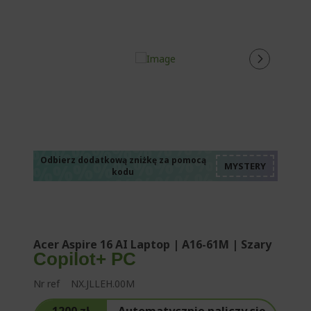
%%%%%%%%%%%%%
%%%%%%%%%%%%%
%%%%%%%%%%%%%
%%%%%%%%%%%%%
Odbierz dodatkową zniżkę za pomocą
kodu
%%%%%%%%%%%%%
Acer Aspire 16 AI Laptop | A16-61M | Szary
Copilot+ PC
Nr ref
NX.JLLEH.00M
1200 zł
Automatycznie naliczy się