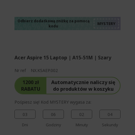
%%%%%%%%%%%%%
%%%%%%%%%%%%%
%%%%%%%%%%%%%
%%%%%%%%%%%%%
Odbierz dodatkową zniżkę za pomocą
kodu
%%%%%%%%%%%%%
Acer Aspire 15 Laptop | A15-51M | Szary
Nr ref
NX.KSAEP.002
1200 zł
Automatycznie naliczy się
RABATU
do produktów w koszyku
Pośpiesz się! Kod MYSTERY wygasa za:
03
06
02
03
Dni
Godziny
Minuty
Sekundy