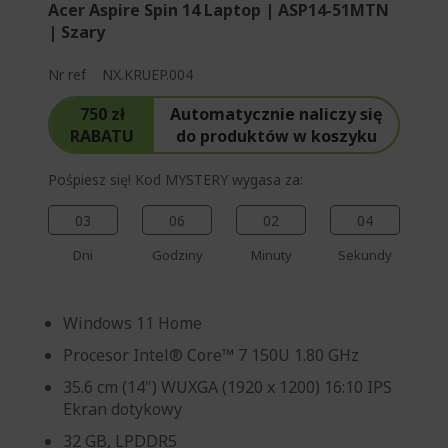
Acer Aspire Spin 14 Laptop | ASP14-51MTN
ę
| Szary
Nr ref
NX.KRUEP.004
750 zł
Automatycznie naliczy się
RABATU
do produktów w koszyku
Pośpiesz się! Kod MYSTERY wygasa za:
03
06
02
03
Dni
Godziny
Minuty
Sekundy
Windows 11 Home
Procesor Intel® Core™ 7 150U 1.80 GHz
35.6 cm (14") WUXGA (1920 x 1200) 16:10 IPS
Ekran dotykowy
32 GB, LPDDR5