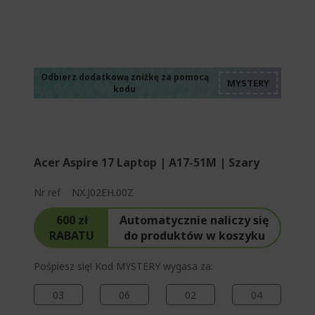
%%%%%%%%%%%%%
%%%%%%%%%%%%%
%%%%%%%%%%%%%
%%%%%%%%%%%%%
Odbierz dodatkową zniżkę za pomocą
kodu
%%%%%%%%%%%%%
Acer Aspire 17 Laptop | A17-51M | Szary
Nr ref
NX.J02EH.00Z
600 zł
Automatycznie naliczy się
RABATU
do produktów w koszyku
Pośpiesz się! Kod MYSTERY wygasa za:
03
06
02
03