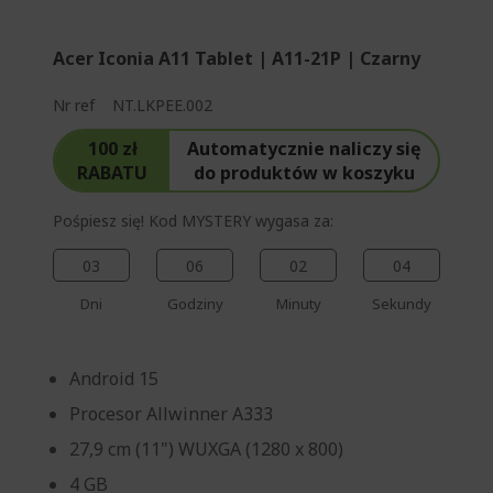
Acer Iconia A11 Tablet | A11-21P | Czarny
Nr ref
NT.LKPEE.002
100 zł
Automatycznie naliczy się
RABATU
do produktów w koszyku
Pośpiesz się! Kod MYSTERY wygasa za:
03
06
02
03
Dni
Godziny
Minuty
Sekundy
Android 15
Procesor Allwinner A333
27,9 cm (11") WUXGA (1280 x 800)
4 GB