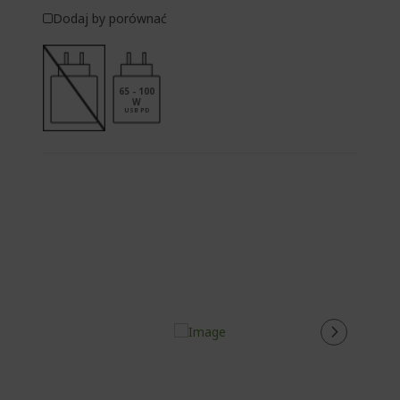
Dodaj by porównać
65 - 100
W
USB PD