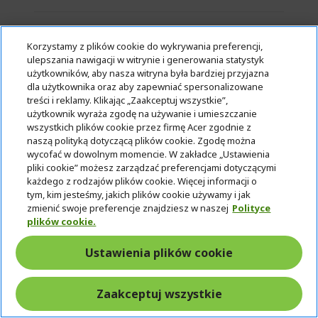
Korzystamy z plików cookie do wykrywania preferencji,
ulepszania nawigacji w witrynie i generowania statystyk
użytkowników, aby nasza witryna była bardziej przyjazna
dla użytkownika oraz aby zapewniać spersonalizowane
treści i reklamy. Klikając „Zaakceptuj wszystkie”,
użytkownik wyraża zgodę na używanie i umieszczanie
wszystkich plików cookie przez firmę Acer zgodnie z
naszą polityką dotyczącą plików cookie. Zgodę można
wycofać w dowolnym momencie. W zakładce „Ustawienia
pliki cookie” możesz zarządzać preferencjami dotyczącymi
każdego z rodzajów plików cookie. Więcej informacji o
tym, kim jesteśmy, jakich plików cookie używamy i jak
%%%%%%%%%%%%%
zmienić swoje preferencje znajdziesz w naszej
Polityce
%%%%%%%%%%%%%
plików cookie.
%%%%%%%%%%%%%
Ustawienia plików cookie
%%%%%%%%%%%%%
Odbierz dodatkową zniżkę za pomocą
kodu
%%%%%%%%%%%%%
Zaakceptuj wszystkie