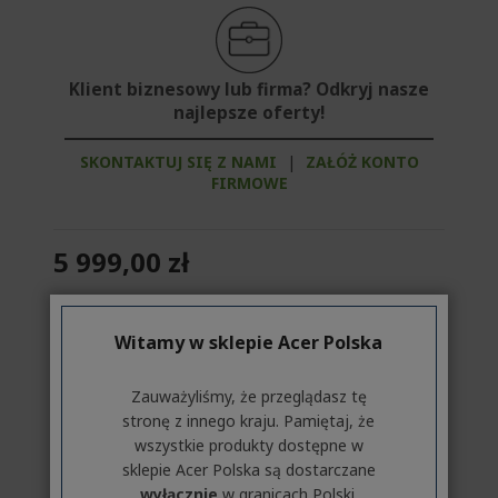
Klient biznesowy lub firma? Odkryj nasze
najlepsze oferty!
SKONTAKTUJ SIĘ Z NAMI
|
ZAŁÓŻ KONTO
FIRMOWE
5 999,00 zł
DOSTĘPNY
(DOSTAWA W 1-2 DNI ROBOCZYCH)​
Witamy w sklepie Acer Polska
Ilość:
Zauważyliśmy, że przeglądasz tę
stronę z innego kraju. Pamiętaj, że
Przejdź do produktu
wszystkie produkty dostępne w
sklepie Acer Polska są dostarczane
wyłącznie
w granicach Polski.