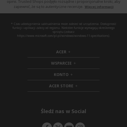
opinii. Trusted Shops podjęło rozsądne i proporcjonalne kroki, aby
zapewnić, że są to autentyczne recenzje.
Więcej informacji
* Czas udostępnienia uaktualnienia może zależeć od urządzenia. Dostępność
funkcji i aplikacji zależy od regionu. Niektóre funkcje wymagają określonego
sprzętu (zobacz
https://www.microsoft.com/pl-pl/windows/windows-11-specifications).
ACER
h
i
WSPARCIE
d
h
d
i
KONTO
e
h
d
n
i
d
ACER STORE
d
e
h
d
n
i
e
d
n
d
e
Śledź nas w Social
n