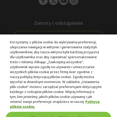
Zwroty i odstąpienie
Odstąpienie od umowy
Korzystamy z plików cookie do wykrywania preferencji,
ulepszania nawigacji w witrynie i generowania statystyk
Darmowa
Wsparcie
użytkowników, aby nasza witryna była bardziej przyjazna
Bezpieczne
ekspresowa
przed i po
dla użytkownika oraz aby zapewniać spersonalizowane
płatności
dostawa
zakupie
treści i reklamy. Klikając „Zaakceptuj wszystkie”,
użytkownik wyraża zgodę na używanie i umieszczanie
wszystkich plików cookie przez firmę Acer zgodnie z
© 2025 Acer Inc.
naszą polityką dotyczącą plików cookie. Zgodę można
Firma CPYou BV jest autoryzowanym sprzedawcą produktów i
wycofać w dowolnym momencie. W zakładce „Ustawienia
usług oferowanych w tym sklepie.
pliki cookie” możesz zarządzać preferencjami dotyczącymi
każdego z rodzajów plików cookie. Więcej informacji o
tym, kim jesteśmy, jakich plików cookie używamy i jak
zmienić swoje preferencje znajdziesz w naszej
Polityce
plików cookie.