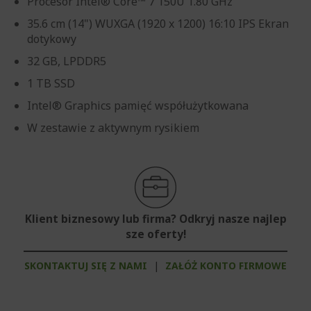
Procesor Intel® Core™ 7 150U 1.80 GHz
35.6 cm (14") WUXGA (1920 x 1200) 16:10 IPS Ekran
dotykowy
32 GB, LPDDR5
1 TB SSD
Intel® Graphics pamięć współużytkowana
W zestawie z aktywnym rysikiem
Klient biznesowy lub firma? Odkryj nasze najlep
sze oferty!
SKONTAKTUJ SIĘ Z NAMI
|
ZAŁÓŻ KONTO FIRMOWE