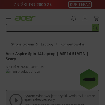
Przejdź
ZNIŻKI DO
2000 ZŁ
KUP TERAZ
do
treści
Strona główna
Laptopy
Konwertowalne
Acer Aspire Spin 14 Laptop | ASP14-51MTN |
Szary
Nr ref
NX.KRUEP.004
Przejdź
na
Przejdź
-750 zł
koniec
na
galerii
początek
galerii
System Windows jest szybki, wydajny i jeszcze
lepiej zabezpieczony.
Oto komputer, z którym porozmawiasz.