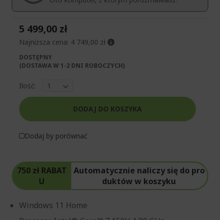
5 499,00 zł
Najniższa cena:
4 749,00 zł
DOSTĘPNY
(DOSTAWA W 1-2 DNI ROBOCZYCH)​
Ilość:
DODAJ DO KOSZYKA
Dodaj by porównać
750 zł RABAT
Automatycznie naliczy się do pro
U
duktów w koszyku
Windows 11 Home