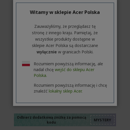
Dodaj by porównać
Witamy w sklepie Acer Polska
Zauważyliśmy, że przeglądasz tę
stronę z innego kraju. Pamiętaj, że
wszystkie produkty dostępne w
sklepie Acer Polska są dostarczane
wyłącznie
w granicach Polski.
Rozumiem powyższą informację, ale
nadal chcę
wejść do sklepu Acer
Polska.
Rozumiem powyższą informację i chcę
znaleźć
lokalny sklep Acer.
%%%%%%%%%%%%%
%%%%%%%%%%%%%
%%%%%%%%%%%%%
%%%%%%%%%%%%%
Odbierz dodatkową zniżkę za pomocą
kodu