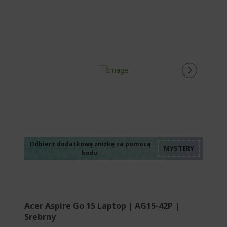
%%%%%%%%%%%%%
%%%%%%%%%%%%%
%%%%%%%%%%%%%
%%%%%%%%%%%%%
Odbierz dodatkową zniżkę za pomocą
kodu
%%%%%%%%%%%%%
Acer Aspire Go 15 Laptop | AG15-42P |
Srebrny