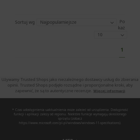
Po
Sortuj wg
każ
S
A
1
t
k
r
o
t
n
u
a
a
Używamy Trusted Shops jako niezależnego dostawcy usług do zbierania
opinii. Trusted Shops podjęło rozsądne i proporcjonalne kroki, aby
l
zapewnić, że są to autentyczne recenzje.
Więcej informacji
n
i
e
* Czas udostępnienia uaktualnienia może zależeć od urządzenia. Dostępność
funkcji i aplikacji zależy od regionu. Niektóre funkcje wymagają określonego
c
sprzętu (zobacz
https://www.microsoft.com/pl-pl/windows/windows-11-specifications).
z
y
t