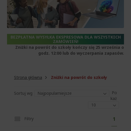
BEZPŁATNA WYSYŁKA EKSPRESOWA DLA WSZYSTKICH
ZAMÓWIEŃ!
Zniżki na powrót do szkoły kończy się 25 września o
godz. 12:00 lub do wyczerpania zapasów.
Strona główna
Zniżki na powrót do szkoły
Po
Sortuj wg
każ
S
A
Filtry
1
t
k
r