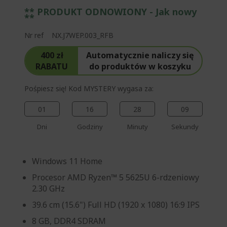
** PRODUKT ODNOWIONY - Jak nowy
**
Nr ref
NX.J7WEP.003_RFB
400 zł
Automatycznie naliczy się
RABATU
do produktów w koszyku
Pośpiesz się! Kod MYSTERY wygasa za:
01
16
28
09
Dni
Godziny
Minuty
Sekundy
Windows 11 Home
Procesor AMD Ryzen™ 5 5625U 6-rdzeniowy
2.30 GHz
39.6 cm (15.6") Full HD (1920 x 1080) 16:9 IPS
8 GB, DDR4 SDRAM