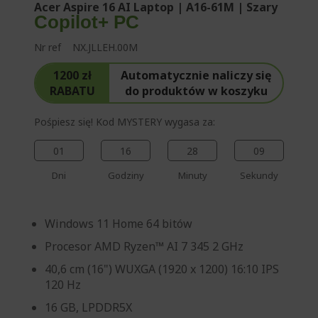
Acer Aspire 16 AI Laptop | A16-61M | Szary
ę
Copilot+ PC
Nr ref
NX.JLLEH.00M
1200 zł
Automatycznie naliczy się
RABATU
do produktów w koszyku
Pośpiesz się! Kod MYSTERY wygasa za:
01
16
28
09
Dni
Godziny
Minuty
Sekundy
Windows 11 Home 64 bitów
Procesor AMD Ryzen™ AI 7 345 2 GHz
40,6 cm (16") WUXGA (1920 x 1200) 16:10 IPS
120 Hz
16 GB, LPDDR5X