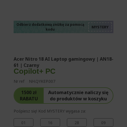
%%%%%%%%%%%%%
%%%%%%%%%%%%%
%%%%%%%%%%%%%
%%%%%%%%%%%%%
Odbierz dodatkową zniżkę za pomocą
kodu
%%%%%%%%%%%%%
Acer Nitro 18 AI Laptop gamingowy | AN18-
61 | Czarny
Copilot+ PC
Nr ref
NH.QYKEP.007
1500 zł
Automatycznie naliczy się
RABATU
do produktów w koszyku
Pośpiesz się! Kod MYSTERY wygasa za:
01
16
28
09