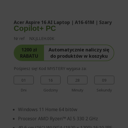
%%%%%%%%%%%%%
Acer Aspire 16 AI Laptop | A16-61M | Szary
Copilot+ PC
Nr ref
NX.JLLEH.00K
1200 zł
Automatycznie naliczy się
RABATU
do produktów w koszyku
Pośpiesz się! Kod MYSTERY wygasa za:
01
16
28
09
Dni
Godziny
Minuty
Sekundy
Windows 11 Home 64 bitów
Procesor AMD Ryzen™ AI 5 330 2 GHz
40,6 cm (16") WUXGA (1920 x 1200) 16:10 IPS