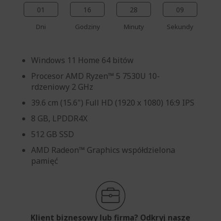
01
16
28
09
Dni
Godziny
Minuty
Sekundy
Windows 11 Home 64 bitów
Procesor AMD Ryzen™ 5 7530U 10-
rdzeniowy 2 GHz
39.6 cm (15.6") Full HD (1920 x 1080) 16:9 IPS
8 GB, LPDDR4X
512 GB SSD
AMD Radeon™ Graphics współdzielona
pamięć
Klient biznesowy lub firma? Odkryj nasze