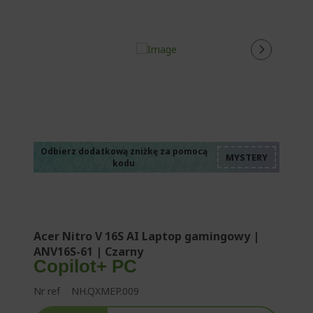
%%%%%%%%%%%%%
%%%%%%%%%%%%%
%%%%%%%%%%%%%
%%%%%%%%%%%%%
Odbierz dodatkową zniżkę za pomocą
kodu
%%%%%%%%%%%%%
Acer Nitro V 16S AI Laptop gamingowy |
ANV16S-61 | Czarny
Copilot+ PC
Nr ref
NH.QXMEP.009