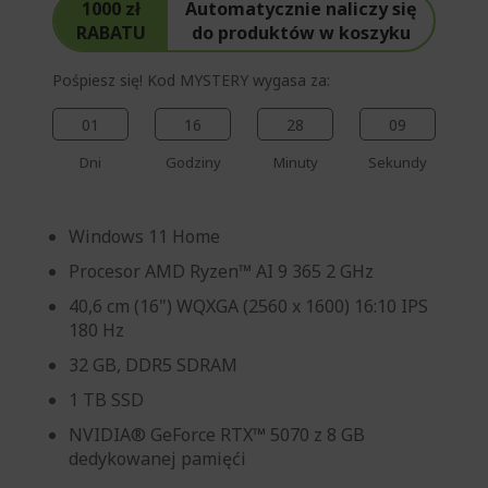
1000 zł
Automatycznie naliczy się
RABATU
do produktów w koszyku
Pośpiesz się! Kod MYSTERY wygasa za:
01
16
28
09
Dni
Godziny
Minuty
Sekundy
Windows 11 Home
Procesor AMD Ryzen™ AI 9 365 2 GHz
40,6 cm (16") WQXGA (2560 x 1600) 16:10 IPS
180 Hz
32 GB, DDR5 SDRAM
1 TB SSD
NVIDIA® GeForce RTX™ 5070 z 8 GB
dedykowanej pamięći