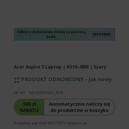
%%%%%%%%%%%%%
%%%%%%%%%%%%%
%%%%%%%%%%%%%
%%%%%%%%%%%%%
Odbierz dodatkową zniżkę za pomocą
kodu
%%%%%%%%%%%%%
Acer Aspire 5 Laptop | A515-48M | Szary
** PRODUKT ODNOWIONY - Jak nowy
**
Nr ref
NX.KJ9EP.001_RFB
500 zł
Automatycznie naliczy się
RABATU
do produktów w koszyku
Pośpiesz się! Kod MYSTERY wygasa za: