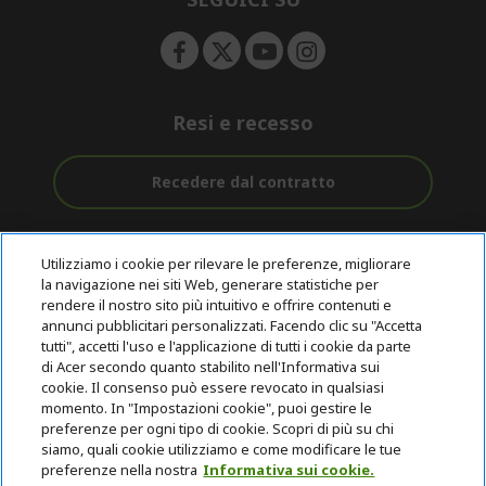
n
Resi e recesso
Recedere dal contratto
Assistenza
Con 0% Di
Consegna
pre e post
Tasso
Utilizziamo i cookie per rilevare le preferenze, migliorare
Gratuita
acquisto
D'interesse
la navigazione nei siti Web, generare statistiche per
rendere il nostro sito più intuitivo e offrire contenuti e
annunci pubblicitari personalizzati. Facendo clic su "Accetta
© 2026 Acer Inc.
tutti", accetti l'uso e l'applicazione di tutti i cookie da parte
CPYou B.V. è il rivenditore autorizzato dei prodotti Acer venduti in
di Acer secondo quanto stabilito nell'Informativa sui
questo negozio online.
cookie. Il consenso può essere revocato in qualsiasi
momento. In "Impostazioni cookie", puoi gestire le
preferenze per ogni tipo di cookie. Scopri di più su chi
siamo, quali cookie utilizziamo e come modificare le tue
preferenze nella nostra
Informativa sui cookie.