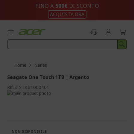
Salta
FINO A
500€
DI SCONTO
al
ACQUISTA ORA
contenuto
Home
Series
Seagate One Touch 1TB | Argento
Rif.
STKB1000401
Vai
alla
Vai
fine
all'inizio
della
della
galleria
galleria
di
di
immagini
immagini
NON DISPONIBILE