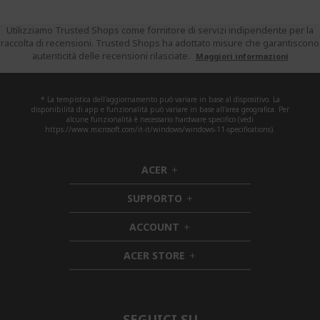
Utilizziamo Trusted Shops come fornitore di servizi indipendente per la
raccolta di recensioni. Trusted Shops ha adottato misure che garantiscono
autenticità delle recensioni rilasciate.
Maggiori informazioni
* La tempistica dell'aggiornamento può variare in base al dispositivo. La
disponibilità di app e funzionalità può variare in base all'area geografica. Per
alcune funzionalità è necessario hardware specifico (vedi
https://www.microsoft.com/it-it/windows/windows-11-specifications).
ACER
h
i
SUPPORTO
d
h
d
i
ACCOUNT
e
h
d
n
i
d
ACER STORE
d
e
h
d
n
i
e
d
n
d
e
SEGUICI SU