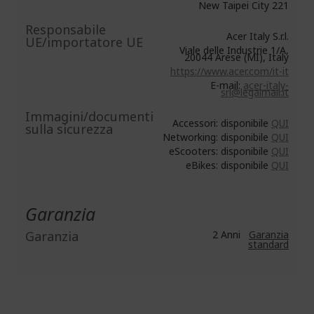
New Taipei City 221
Responsabile
Acer Italy S.r.l.
UE/importatore UE
Viale delle Industrie 1/A,
20044 Arese (MI), Italy
https://www.acer.com/it-it
E-mail:
acer-italy-
srl@legalmail.it
Immagini/documenti
Accessori: disponibile
QUI
sulla sicurezza
Networking: disponibile
QUI
eScooters: disponibile
QUI
eBikes: disponibile
QUI
Garanzia
Garanzia
2 Anni
Garanzia
standard