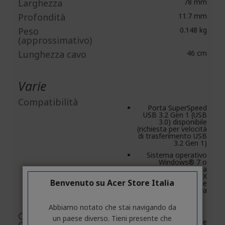
Larghezza
78 mm
Profondità
11.7 mm
Peso
0.148 kg
(approssimativo)
Lunghezza cavo
46 cm
Varie
Compatibilità
Porta SuperSpeed
USB 3.2 Gen 1 (USB
3.0) disponibile
(richiesta per velocità
di trasferimento USB
3.2 Gen 1)
Sistema operativo
Windows® 7 o
versione successiva
oppure Mac OS® X
Benvenuto su Acer Store Italia
10.12 o versione
successiva
Abbiamo notato che stai navigando da
Contenuto
un paese diverso. Tieni presente che
Unità portatile