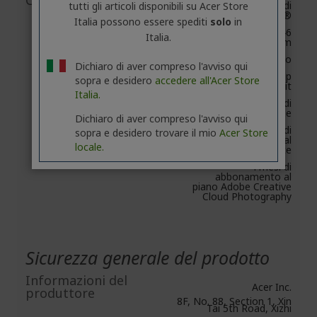
Confezione
Backup Plus Slim di
tutti gli articoli disponibili su Acer Store
Seagate®
Italia possono essere spediti
solo
in
Cavo USB-C da 46
Italia.
cm
Guida rapida all'uso
Dichiaro di aver compreso l'avviso qui
Software di backup
sopra e desidero
accedere all'Acer Store
scaricabile Toolkit
Italia.
2 anni di servizi di
recupero dati Rescue
Dichiaro di aver compreso l'avviso qui
1 anno di
sopra e desidero trovare il mio
Acer Store
abbonamento al
locale.
piano Mylio Create
4 mesi di
abbonamento al
piano Adobe Creative
Cloud Photography
Sicurezza generale del prodotto
Informazioni del
Acer Inc.
produttore
8F, No. 88, Section 1, Xin
Tai 5th Road, Xizhi