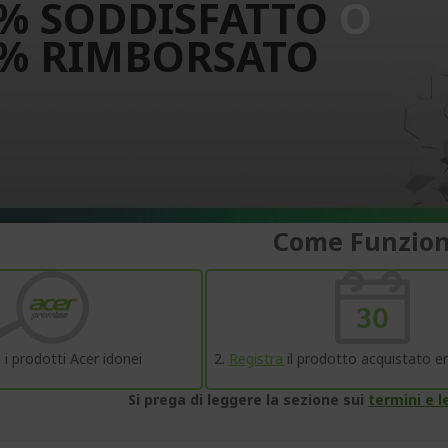
% SODDISFATTO
O
% RIMBORSATO
Come Funzion
 i prodotti Acer idonei
2.
Registra
il prodotto acquistato en
Si prega di leggere la sezione sui
termini e l