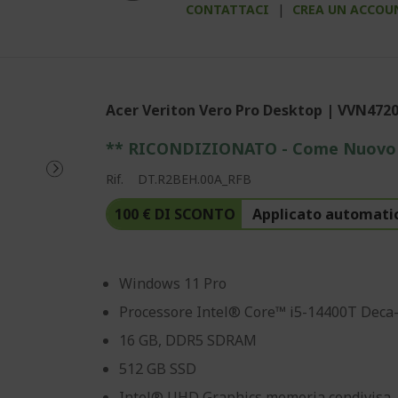
CONTATTACI
|
CREA UN ACCOU
Acer Veriton Vero Pro Desktop | VVN472
** RICONDIZIONATO - Come Nuovo
Rif.
DT.R2BEH.00A_RFB
100 € DI SCONTO
Applicato automati
Windows 11 Pro
Processore Intel® Core™ i5-14400T Deca-
16 GB, DDR5 SDRAM
512 GB SSD
Intel® UHD Graphics memoria condivisa