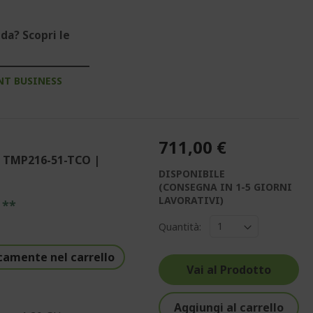
da? Scopri le
NT BUSINESS
711,00 €
| TMP216-51-TCO |
DISPONIBILE
(CONSEGNA IN 1-5 GIORNI
LAVORATIVI)
 **
Quantità:
camente nel carrello
Vai al Prodotto
Aggiungi al carrello