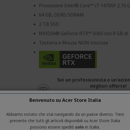
Processore Intel® Core™ i7-14700F 2,10 
64 GB, DDR5 SDRAM
2 TB SSD
NVIDIA® GeForce RTX™ 5060 con 8 GB di 
Tastiera e Mouse NON inscluse
Sei un professionista o un'azien
migliori offerte!
CONTATTACI
|
CREA UN ACCOU
Benvenuto su Acer Store Italia
Abbiamo notato che stai navigando da un paese diverso. Tieni
presente che tutti gli articoli disponibili su Acer Store Italia
possono essere spediti
solo
in Italia.