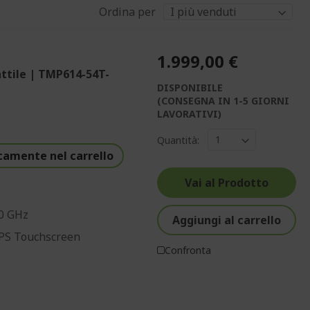
Ordina per
1.999,00 €
ttile | TMP614-54T-
DISPONIBILE
(CONSEGNA IN 1-5 GIORNI
LAVORATIVI)
Quantità:
camente nel carrello
Vai al Prodotto
20 GHz
Aggiungi al carrello
IPS Touchscreen
Confronta