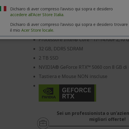
Acer Aspire TC Pro Desktop | TC102-H610
Dichiaro di aver compreso l'avviso qui sopra e desidero
Rif.
DT.BRQEH.003
accedere all'Acer Store Italia.
Dichiaro di aver compreso l'avviso qui sopra e desidero trovare
Windows 11 Pro
il mio
Acer Store locale.
Processore Intel® Core™ i7-14700F 2,10 
32 GB, DDR5 SDRAM
2 TB SSD
NVIDIA® GeForce RTX™ 5060 con 8 GB di 
Tastiera e Mouse NON inscluse
Sei un professionista o un'azien
migliori offerte!