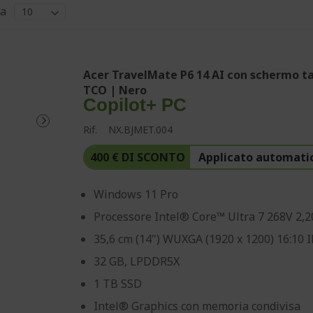
a
Acer TravelMate P6 14 AI con schermo ta
TCO | Nero
Copilot+ PC
Rif.
NX.BJMET.004
400 € DI SCONTO
Applicato automati
Windows 11 Pro
Processore Intel® Core™ Ultra 7 268V 2,
35,6 cm (14") WUXGA (1920 x 1200) 16:10 
32 GB, LPDDR5X
1 TB SSD
Intel® Graphics con memoria condivisa