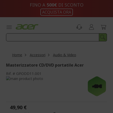
Salta
FINO A
500€
DI SCONTO
al
ACQUISTA ORA
contenuto
Home
Accessori
Audio & Video
Masterizzatore CD/DVD portatile Acer
Rif.
GP.ODD11.001
Vai
alla
Vai
-10 €
fine
all'inizio
della
della
galleria
galleria
di
di
49,90 €
immagini
immagini