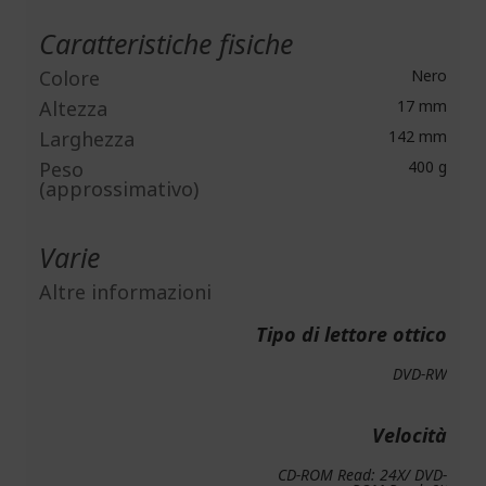
Caratteristiche fisiche
Colore
Nero
Altezza
17 mm
Larghezza
142 mm
Peso
400 g
(approssimativo)
Varie
Altre informazioni
Tipo di lettore ottico
DVD-RW
Velocità
CD-ROM Read: 24X/ DVD-