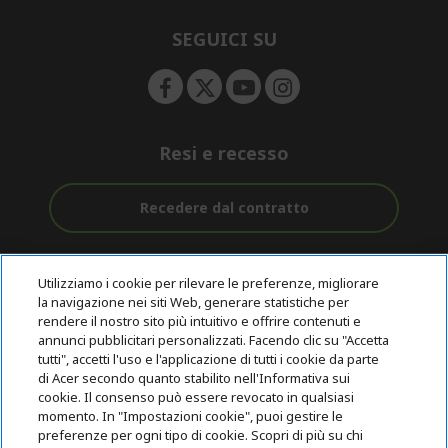
n
d
e
SEGUICI SU
n
Resi e recesso
Recedere dal contratto
Assistenza
Con 0% Di
Consegna
pre e post
Tasso
Utilizziamo i cookie per rilevare le preferenze, migliorare
Gratuita
acquisto
D'interesse
la navigazione nei siti Web, generare statistiche per
rendere il nostro sito più intuitivo e offrire contenuti e
annunci pubblicitari personalizzati. Facendo clic su "Accetta
© 2026 Acer Inc.
tutti", accetti l'uso e l'applicazione di tutti i cookie da parte
CPYou B.V. è il rivenditore autorizzato dei prodotti Acer venduti in
di Acer secondo quanto stabilito nell'Informativa sui
questo negozio online.
cookie. Il consenso può essere revocato in qualsiasi
momento. In "Impostazioni cookie", puoi gestire le
preferenze per ogni tipo di cookie. Scopri di più su chi