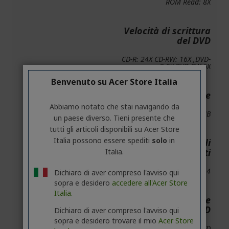
ROM Read: 8X
Velocità di scrittura
del DVD
CD-R: 24X CD-RW: 16X ,DVD-
R,8X,DVD-RW 6X
Benvenuto su Acer Store Italia
Capacità della cache
Abbiamo notato che stai navigando da
2MB
un paese diverso. Tieni presente che
tutti gli articoli disponibili su Acer Store
Italia possono essere spediti
solo
in
Modalità di
trasferimento dati
Italia.
Ultra DMA 5 PIO mode 4
Dichiaro di aver compreso l'avviso qui
sopra e desidero
accedere all'Acer Store
Italia.
Tipi di riproduzione
di DVD
Dichiaro di aver compreso l'avviso qui
sopra e desidero trovare il mio
Acer Store
DVD ROM (single layer), DVD