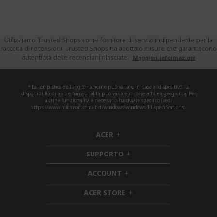
Utilizziamo Trusted Shops come fornitore di servizi indipendente per la
raccolta di recensioni. Trusted Shops ha adottato misure che garantiscono
autenticità delle recensioni rilasciate.
Maggiori informazioni
* La tempistica dell'aggiornamento può variare in base al dispositivo. La
disponibilità di app e funzionalità può variare in base all'area geografica. Per
alcune funzionalità è necessario hardware specifico (vedi
https://www.microsoft.com/it-it/windows/windows-11-specifications).
ACER
h
i
SUPPORTO
d
h
d
i
ACCOUNT
e
h
d
n
i
d
ACER STORE
d
e
h
d
n
i
e
d