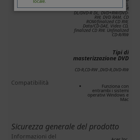
locale.
ROM (dual layer),
DVD+R/DVD-R, DVD+ R
DL/DVD-R DL, DVD+RW/DVD-
RW, DVD RAM, CD
ROM/finalized CD RW,
Data/CD-DAE, Video CD,
finalized CD RW. Unfinalized
CD-R/RW
Tipi di
masterizzazione DVD
CD-R,CD-RW ,DVD-R,DVD-RW
Compatibilità
Funziona con
entrambi i sistemi
operativi Windows e
Mac
Sicurezza generale del prodotto
Informazioni del
Acer Inc.