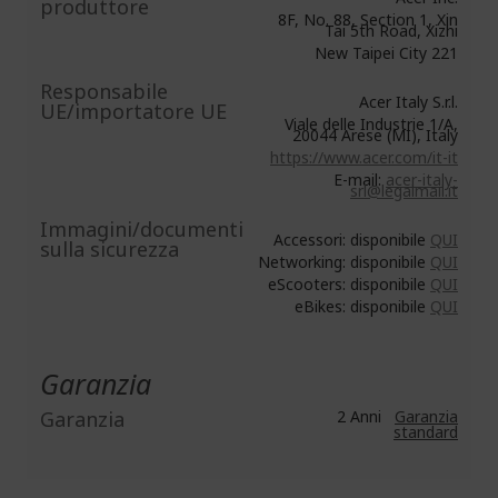
produttore
8F, No. 88, Section 1, Xin
Tai 5th Road, Xizhi
New Taipei City 221
Responsabile
Acer Italy S.r.l.
UE/importatore UE
Viale delle Industrie 1/A,
20044 Arese (MI), Italy
https://www.acer.com/it-it
E-mail:
acer-italy-
srl@legalmail.it
Immagini/documenti
Accessori: disponibile
QUI
sulla sicurezza
Networking: disponibile
QUI
eScooters: disponibile
QUI
eBikes: disponibile
QUI
Garanzia
Garanzia
2 Anni
Garanzia
standard