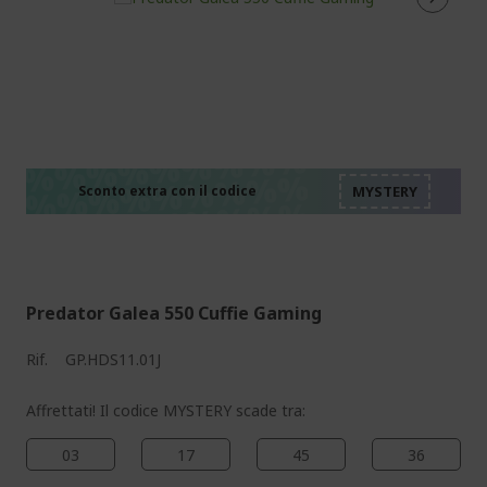
%%%%%%%%%%%%%%
%%%%%%%%%%%%%%
%%%%%%%%%%%%%%
%%%%%%%%%%%%%%
Sconto extra con il codice
%%%%%%%%%%%%%%
Predator Galea 550 Cuffie Gaming
Rif.
GP.HDS11.01J
Affrettati! Il codice MYSTERY scade tra:
03
17
45
35