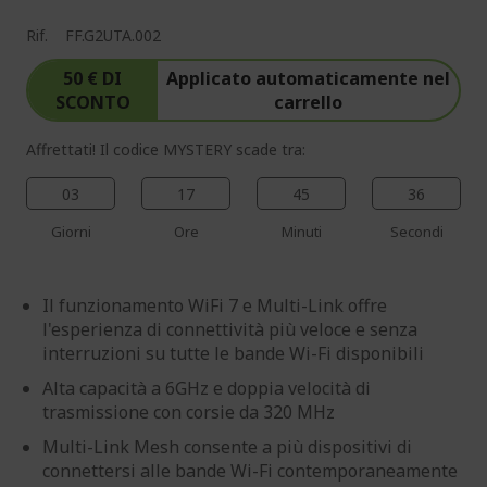
Rif.
FF.G2UTA.002
50 € DI
Applicato automaticamente nel
SCONTO
carrello
Affrettati! Il codice MYSTERY scade tra:
03
17
45
35
Giorni
Ore
Minuti
Secondi
Il funzionamento WiFi 7 e Multi-Link offre
l'esperienza di connettività più veloce e senza
interruzioni su tutte le bande Wi-Fi disponibili
Alta capacità a 6GHz e doppia velocità di
trasmissione con corsie da 320 MHz
Multi-Link Mesh consente a più dispositivi di
connettersi alle bande Wi-Fi contemporaneamente