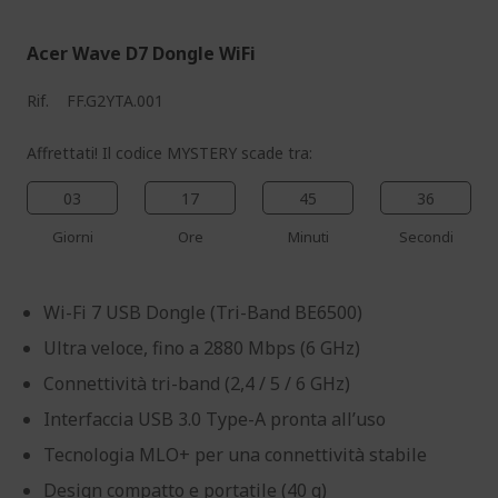
Acer Wave D7 Dongle WiFi
Rif.
FF.G2YTA.001
Affrettati! Il codice MYSTERY scade tra:
03
17
45
35
Giorni
Ore
Minuti
Secondi
Wi-Fi 7 USB Dongle (Tri-Band BE6500)
Ultra veloce, fino a 2880 Mbps (6 GHz)
Connettività tri-band (2,4 / 5 / 6 GHz)
Interfaccia USB 3.0 Type-A pronta all’uso
Tecnologia MLO+ per una connettività stabile
Design compatto e portatile (40 g)