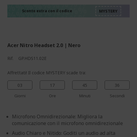
%%%%%%%%%%%%%%
%%%%%%%%%%%%%%
%%%%%%%%%%%%%%
Sconto extra con il codice
%%%%%%%%%%%%%%
Acer Nitro Headset 2.0 | Nero
Rif.
GP.HDS11.02E
Affrettati! Il codice MYSTERY scade tra:
03
17
45
35
Giorni
Ore
Minuti
Secondi
Microfono Omnidirezionale: Migliora la
comunicazione con il microfono omnidirezionale
Audio Chiaro e Nitido: Goditi un audio ad alta