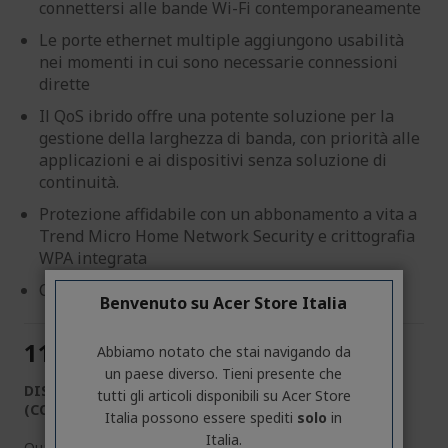
connettersi alle bande Wi-Fi contemporaneamente
Le porte ethernet multiple aggiungono usabilità
nei momenti in cui sono necessarie connessioni
dirette
Il QoS ibrido offre una potente soluzione per la
gestione della larghezza di banda, con priorità alle
applicazioni e ai dispositivi senza soluzione di
continuità.
Protezione affidabile con un abbonamento a vita a
Trend Micro Home Network Security e crittografia
WPA integrata
Confezione singola
Benvenuto su Acer Store Italia
119,90 €
Abbiamo notato che stai navigando da
un paese diverso. Tieni presente che
DISPONIBILE
tutti gli articoli disponibili su Acer Store
(CONSEGNA IN 1-5 GIORNI LAVORATIVI)
Italia possono essere spediti
solo
in
Italia.
Quantità: