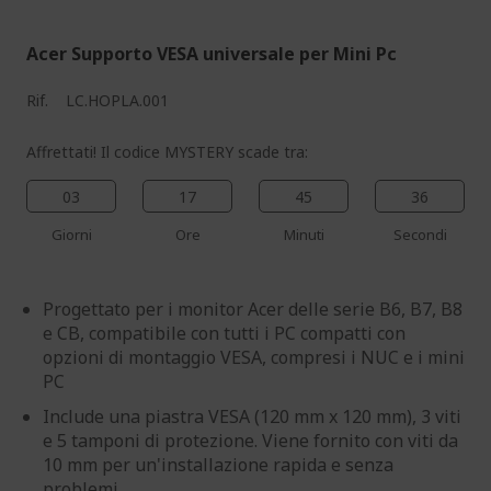
Acer Supporto VESA universale per Mini Pc
Rif.
LC.HOPLA.001
Affrettati! Il codice MYSTERY scade tra:
03
17
45
35
Giorni
Ore
Minuti
Secondi
Progettato per i monitor Acer delle serie B6, B7, B8
e CB, compatibile con tutti i PC compatti con
opzioni di montaggio VESA, compresi i NUC e i mini
PC
Include una piastra VESA (120 mm x 120 mm), 3 viti
e 5 tamponi di protezione. Viene fornito con viti da
10 mm per un'installazione rapida e senza
problemi