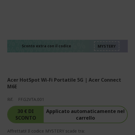
%%%%%%%%%%%%%%
%%%%%%%%%%%%%%
%%%%%%%%%%%%%%
%%%%%%%%%%%%%%
Sconto extra con il codice
%%%%%%%%%%%%%%
Acer HotSpot Wi-Fi Portatile 5G | Acer Connect
M6E
Rif.
FF.G2VTA.001
30 € DI
Applicato automaticamente nel
SCONTO
carrello
Affrettati! Il codice MYSTERY scade tra: