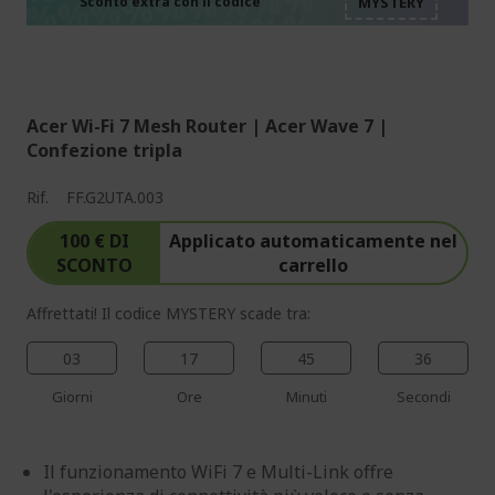
%%%%%%%%%%%%%%
%%%%%%%%%%%%%%
Sconto extra con il codice
%%%%%%%%%%%%%%
Acer Wi-Fi 7 Mesh Router | Acer Wave 7 |
Confezione tripla
Rif.
FF.G2UTA.003
100 € DI
Applicato automaticamente nel
SCONTO
carrello
Affrettati! Il codice MYSTERY scade tra:
03
17
45
35
Giorni
Ore
Minuti
Secondi
Il funzionamento WiFi 7 e Multi-Link offre