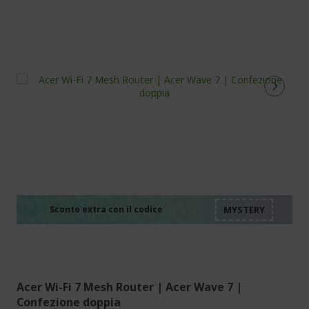
%%%%%%%%%%%%%%
%%%%%%%%%%%%%%
%%%%%%%%%%%%%%
%%%%%%%%%%%%%%
Sconto extra con il codice
%%%%%%%%%%%%%%
Acer Wi-Fi 7 Mesh Router | Acer Wave 7 |
Confezione doppia