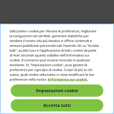
Utilizziamo i cookie per rilevare le preferenze, migliorare
la navigazione nei siti Web, generare statistiche per
rendere il nostro sito più intuitivo e offrire contenuti e
annunci pubblicitari personalizzati. Facendo clic su "Accetta
tutti", accetti l'uso e l'applicazione di tutti i cookie da parte
%%%%%%%%%%%%%%
di Acer secondo quanto stabilito nell'Informativa sui
%%%%%%%%%%%%%%
cookie. Il consenso può essere revocato in qualsiasi
momento. In "Impostazioni cookie", puoi gestire le
%%%%%%%%%%%%%%
preferenze per ogni tipo di cookie. Scopri di più su chi
%%%%%%%%%%%%%%
siamo, quali cookie utilizziamo e come modificare le tue
Sconto extra con il codice
%%%%%%%%%%%%%%
preferenze nella nostra
Informativa sui cookie.
Impostazioni cookie
Acer SpatialLabs Eyes | Fotocamera 3D
Accetta tutti