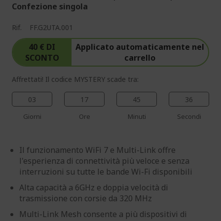
Confezione singola
Rif.
FF.G2UTA.001
40 € DI
Applicato automaticamente nel
SCONTO
carrello
Affrettati! Il codice MYSTERY scade tra:
03
17
45
35
Giorni
Ore
Minuti
Secondi
Il funzionamento WiFi 7 e Multi-Link offre
l'esperienza di connettività più veloce e senza
interruzioni su tutte le bande Wi-Fi disponibili
Alta capacità a 6GHz e doppia velocità di
trasmissione con corsie da 320 MHz
Multi-Link Mesh consente a più dispositivi di