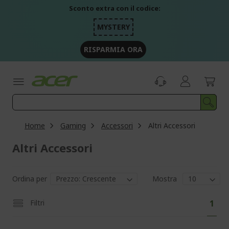
Salta
Sconto extra con il codice:
al
contenuto
MYSTERY
RISPARMIA ORA
Home
Gaming
Accessori
Altri Accessori
Altri Accessori
Ordina per
Mostra
Pag
Attu
Filtri
1
stai
legg