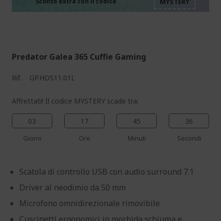
%%%%%%%%%%%%%%
%%%%%%%%%%%%%%
Sconto extra con il codice
%%%%%%%%%%%%%%
Predator Galea 365 Cuffie Gaming
Rif.
GP.HDS11.01L
Affrettati! Il codice MYSTERY scade tra:
03
17
45
35
Giorni
Ore
Minuti
Secondi
Scatola di controllo USB con audio surround 7.1
Driver al neodimio da 50 mm
Microfono omnidirezionale rimovibile
Cuscinetti ergonomici in morbida schiuma e