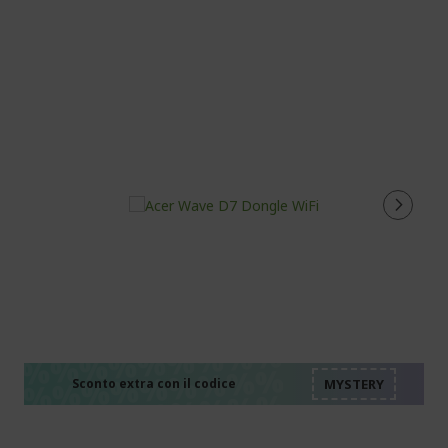
%%%%%%%%%%%%%%
%%%%%%%%%%%%%%
%%%%%%%%%%%%%%
%%%%%%%%%%%%%%
Sconto extra con il codice
%%%%%%%%%%%%%%