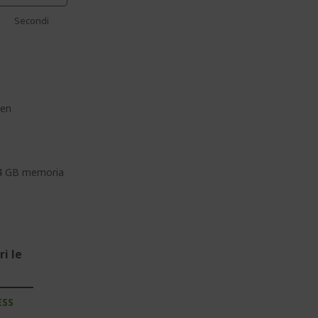
Secondi
z
een
4 GB memoria
i le
ESS