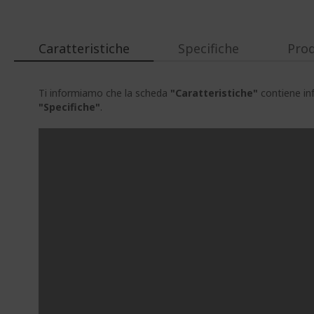
Caratteristiche
Specifiche
Prod
Ti informiamo che la scheda
"Caratteristiche"
contiene inf
"Specifiche"
.