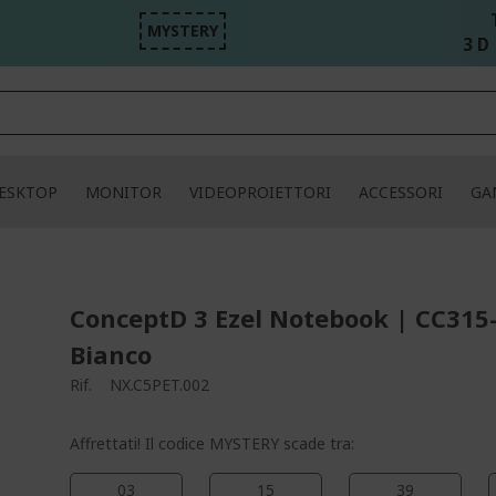
MYSTERY
3 D 
ESKTOP
MONITOR
VIDEOPROIETTORI
ACCESSORI
GA
ConceptD 3 Ezel Notebook | CC315
Bianco
Rif.
NX.C5PET.002
Affrettati! Il codice MYSTERY scade tra:
03
15
39