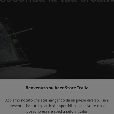
Benvenuto su Acer Store Italia
Abbiamo notato che stai navigando da un paese diverso. Tieni
presente che tutti gli articoli disponibili su Acer Store Italia
possono essere spediti
solo
in Italia.