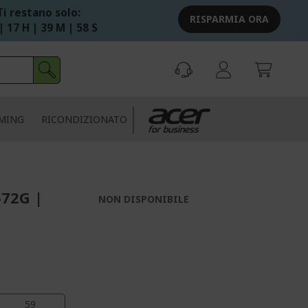
Ti restano solo:
RISPARMIA ORA
| 17 H | 39 M | 57 S
MING
RICONDIZIONATO
-72G |
NON DISPONIBILE
58