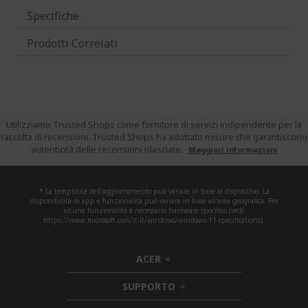
Specifiche
Prodotti Correlati
Utilizziamo Trusted Shops come fornitore di servizi indipendente per la
raccolta di recensioni. Trusted Shops ha adottato misure che garantiscono
autenticità delle recensioni rilasciate.
Maggiori informazioni
* La tempistica dell'aggiornamento può variare in base al dispositivo. La
disponibilità di app e funzionalità può variare in base all'area geografica. Per
alcune funzionalità è necessario hardware specifico (vedi
https://www.microsoft.com/it-it/windows/windows-11-specifications).
ACER
h
i
SUPPORTO
d
h
d
i