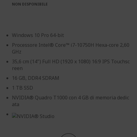
immagini
immagini
NON DISPONIBILE
Windows 10 Pro 64-bit
Processore Intel® Core™ i7-10750H Hexa-core 2,60
GHz
35,6 cm (14") Full HD (1920 x 1080) 16:9 IPS Touchsc
reen
16 GB, DDR4 SDRAM
1 TB SSD
NVIDIA® Quadro T1000 con 4 GB di memoria dedic
ata