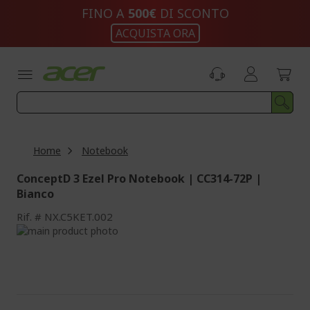
Salta
FINO A
500€
DI SCONTO
al
ACQUISTA ORA
contenuto
Home
Notebook
ConceptD 3 Ezel Pro Notebook | CC314-72P |
Bianco
Rif.
NX.C5KET.002
Vai
alla
Vai
fine
all'inizio
della
della
galleria
galleria
di
di