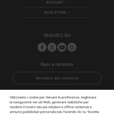
ACCOUNT
e
h
d
n
i
d
ACER STORE
d
e
h
d
n
i
e
d
n
d
e
SEGUICI SU
n
Resi e recesso
Recedere dal contratto
Assistenza
Con 0% Di
Consegna
pre e post
Tasso
Utilizziamo i cookie per rilevare le preferenze, migliorare
Gratuita
acquisto
D'interesse
la navigazione nei siti Web, generare statistiche per
rendere il nostro sito più intuitivo e offrire contenuti e
annunci pubblicitari personalizzati. Facendo clic su "Accetta
© 2026 Acer Inc.