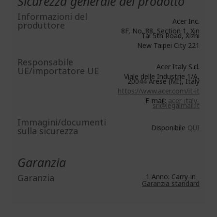
Sicurezza generale del prodotto
Informazioni del
Acer Inc.
produttore
8F, No. 88, Section 1, Xin
Tai 5th Road, Xizhi
New Taipei City 221
Responsabile
Acer Italy S.r.l.
UE/importatore UE
Viale delle Industrie 1/A,
20044 Arese (MI), Italy
https://www.acer.com/it-it
E-mail:
acer-italy-
srl@legalmail.it
Immagini/documenti
Disponibile
QUI
sulla sicurezza
Garanzia
Garanzia
1 Anno: Carry-in
Garanzia standard