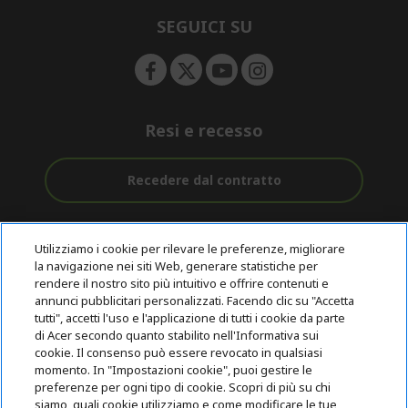
n
d
e
SEGUICI SU
n
Resi e recesso
Recedere dal contratto
Assistenza
Con 0% Di
Consegna
pre e post
Tasso
Utilizziamo i cookie per rilevare le preferenze, migliorare
Gratuita
acquisto
D'interesse
la navigazione nei siti Web, generare statistiche per
rendere il nostro sito più intuitivo e offrire contenuti e
annunci pubblicitari personalizzati. Facendo clic su "Accetta
© 2026 Acer Inc.
tutti", accetti l'uso e l'applicazione di tutti i cookie da parte
CPYou B.V. è il rivenditore autorizzato dei prodotti Acer venduti in
di Acer secondo quanto stabilito nell'Informativa sui
questo negozio online.
cookie. Il consenso può essere revocato in qualsiasi
momento. In "Impostazioni cookie", puoi gestire le
preferenze per ogni tipo di cookie. Scopri di più su chi
siamo, quali cookie utilizziamo e come modificare le tue