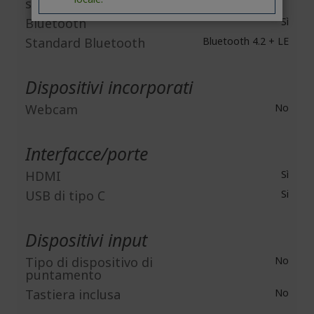
standard
Bluetooth
Sì
Standard Bluetooth
Bluetooth 4.2 + LE
Dispositivi incorporati
Webcam
No
Interfacce/porte
HDMI
Sì
USB di tipo C
Si
Dispositivi input
Tipo di dispositivo di
No
puntamento
Tastiera inclusa
No