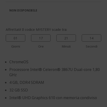
di
di
immagini
immagini
NON DISPONIBILE
Affrettati! Il codice MYSTERY scade tra:
01
17
21
13
Giorni
Ore
Minuti
Secondi
ChromeOS
Processore Intel® Celeron® 3867U Dual-core 1,80
GHz
4 GB, DDR4 SDRAM
32 GB SSD
Intel® UHD Graphics 610 con memoria condiviso