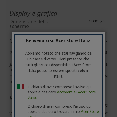
Display e grafica
Dimensione dello
71 cm (28")
schermo
Touchscreen
No
Benvenuto su Acer Store Italia
Modello del
HD Graphics 610
controller grafico
Produttore del
Intel®
Abbiamo notato che stai navigando da
controller grafico
un paese diverso. Tieni presente che
Accessibilità
Condivisa
tutti gli articoli disponibili su Acer Store
memoria grafica
Italia possono essere spediti
solo
in
Italia.
Tecnologia della
DDR4 SDRAM
memoria grafica
Dichiaro di aver compreso l'avviso qui
sopra e desidero
accedere all'Acer Store
Rete e comunicazione
Italia.
LAN wireless
Sì
Dichiaro di aver compreso l'avviso qui
sopra e desidero trovare il mio
Acer Store
Wireless LAN
IEEE 802.11ac
locale.