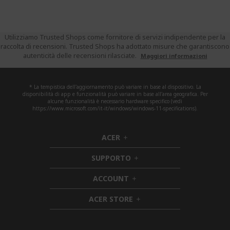
Utilizziamo Trusted Shops come fornitore di servizi indipendente per la
raccolta di recensioni. Trusted Shops ha adottato misure che garantiscono
autenticità delle recensioni rilasciate.
Maggiori informazioni
* La tempistica dell'aggiornamento può variare in base al dispositivo. La
disponibilità di app e funzionalità può variare in base all'area geografica. Per
alcune funzionalità è necessario hardware specifico (vedi
https://www.microsoft.com/it-it/windows/windows-11-specifications).
ACER
h
i
SUPPORTO
d
h
d
i
ACCOUNT
e
h
d
n
i
d
ACER STORE
d
e
h
d
n
i
e
d