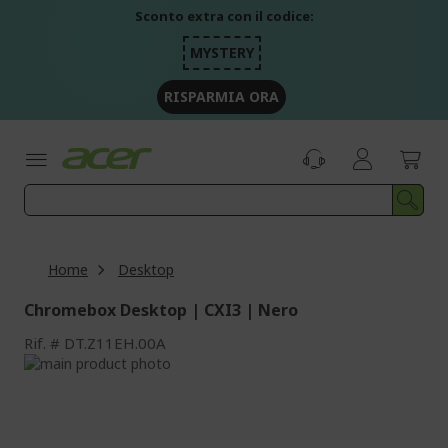
Salta
Sconto extra con il codice:
al
contenuto
MYSTERY
RISPARMIA ORA
Home
Desktop
Chromebox Desktop | CXI3 | Nero
Rif.
DT.Z11EH.00A
Vai
alla
Vai
fine
all'inizio
della
della
galleria
galleria