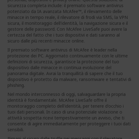
sicurezza completa include: il premiato software antivirus
potenziato da IA avanzata McAfee™, il rilevamento delle
minacce in tempo reale, il rilevatore di frodi via SMS, la VPN
sicura, il monitoraggio dell'identità, la navigazione sicura e il
gestore delle password. Con McAfee LiveSafe puoi avere la
certezza del fatto che i tuoi dispositivi e dati saranno al
sicuro dalle più recenti minacce online.
Il premiato software antivirus di McAfee è leader nella
protezione dei PC. Aggiornato continuamente con le ultime
definizioni di sicurezza, garantisce la protezione del tuo
dispositivo dalle minacce in continua evoluzione del
panorama digitale. Avrai la tranquillità di sapere che il tuo
dispositivo è protetto da malware, ransomware e tentativi di
phishing.
Nel mondo interconnesso di oggi, salvaguardare la propria
identità è fondamentale. McAfee LiveSafe offre il
monitoraggio completo dell'identità, per tenere d'occhio i
tuoi dati personali. In caso di una potenziale violazione o
attività sospetta ricevi tempestivamente un avviso, che ti
consente di agire immediatamente per proteggere i tuoi dati
sensibili.
Rimani al sicuro dalle truffe nei messaggi con il rilevatore