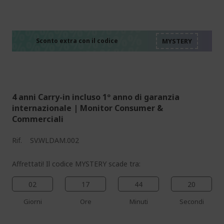
%%%%%%%%%%%%%%
%%%%%%%%%%%%%%
%%%%%%%%%%%%%%
%%%%%%%%%%%%%%
Sconto extra con il codice
%%%%%%%%%%%%%%
4 anni Carry-in incluso 1º anno di garanzia
internazionale | Monitor Consumer &
Commerciali
Rif.
SV.WLDAM.002
Affrettati! Il codice MYSTERY scade tra:
02
17
44
19
Giorni
Ore
Minuti
Secondi