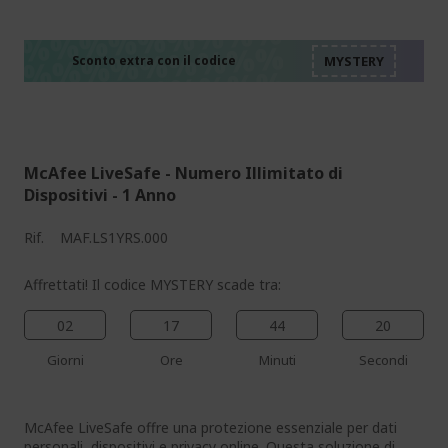
%%%%%%%%%%%%%%
%%%%%%%%%%%%%%
%%%%%%%%%%%%%%
%%%%%%%%%%%%%%
Sconto extra con il codice
%%%%%%%%%%%%%%
McAfee LiveSafe - Numero Illimitato di
Dispositivi - 1 Anno
Rif.
MAF.LS1YRS.000
Affrettati! Il codice MYSTERY scade tra:
02
17
44
19
Giorni
Ore
Minuti
Secondi
McAfee LiveSafe offre una protezione essenziale per dati
personali, dispositivi e privacy online. Questa soluzione di