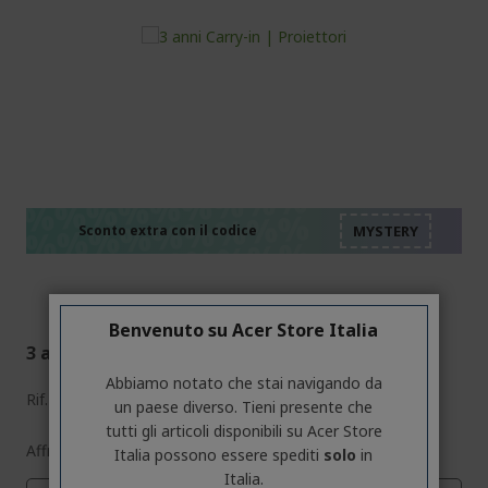
%%%%%%%%%%%%%%
%%%%%%%%%%%%%%
%%%%%%%%%%%%%%
%%%%%%%%%%%%%%
Sconto extra con il codice
%%%%%%%%%%%%%%
Benvenuto su Acer Store Italia
3 anni Carry-in | Proiettori
Abbiamo notato che stai navigando da
Rif.
SV.WPRAM.001
un paese diverso. Tieni presente che
tutti gli articoli disponibili su Acer Store
Affrettati! Il codice MYSTERY scade tra:
Italia possono essere spediti
solo
in
Italia.