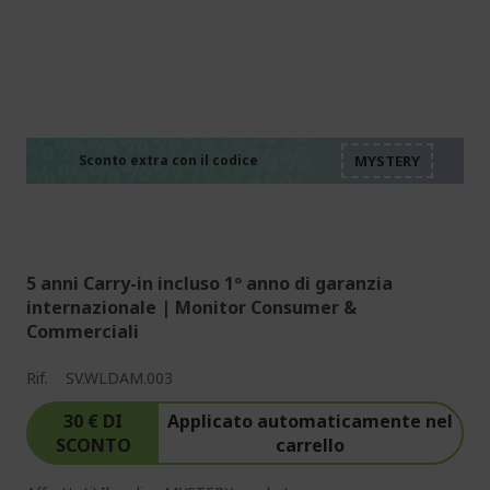
%%%%%%%%%%%%%%
%%%%%%%%%%%%%%
%%%%%%%%%%%%%%
%%%%%%%%%%%%%%
Sconto extra con il codice
%%%%%%%%%%%%%%
5 anni Carry-in incluso 1º anno di garanzia
internazionale | Monitor Consumer &
Commerciali
Rif.
SV.WLDAM.003
30 € DI
Applicato automaticamente nel
SCONTO
carrello