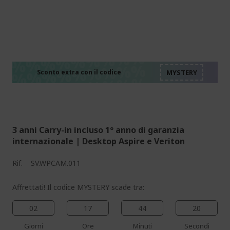
%%%%%%%%%%%%%%
%%%%%%%%%%%%%%
%%%%%%%%%%%%%%
%%%%%%%%%%%%%%
Sconto extra con il codice
%%%%%%%%%%%%%%
3 anni Carry-in incluso 1º anno di garanzia
internazionale | Desktop Aspire e Veriton
Rif.
SV.WPCAM.011
Affrettati! Il codice MYSTERY scade tra:
02
17
44
19
Giorni
Ore
Minuti
Secondi