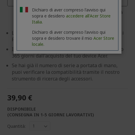
02
17
44
19
Dichiaro di aver compreso l'avviso qui
Giorni
Ore
Minuti
Secondi
sopra e desidero
accedere all'Acer Store
Italia.
Dichiaro di aver compreso l'avviso qui
La seguente estensione di garanzia e' valida per i
sopra e desidero trovare il mio
Acer Store
Projector .
locale.
Il piano Acer Care Plus deve essere attivato entro
365 giorni dall'acquisto del tuo device Acer.
Se hai già il numero di serie a portata di mano,
puoi verificare la compatibilità tramite il nostro
strumento di ricerca degli accessori.
39,90 €
DISPONIBILE
(CONSEGNA IN 1-5 GIORNI LAVORATIVI)
Quantità: