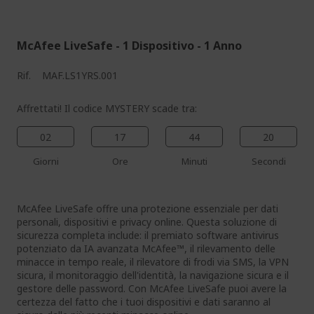
%%%%%%%%%%%%%%
McAfee LiveSafe - 1 Dispositivo - 1 Anno
Rif.
MAF.LS1YRS.001
Affrettati! Il codice MYSTERY scade tra:
02
17
44
19
Giorni
Ore
Minuti
Secondi
McAfee LiveSafe offre una protezione essenziale per dati
personali, dispositivi e privacy online. Questa soluzione di
sicurezza completa include: il premiato software antivirus
potenziato da IA avanzata McAfee™, il rilevamento delle
minacce in tempo reale, il rilevatore di frodi via SMS, la VPN
sicura, il monitoraggio dell'identità, la navigazione sicura e il
gestore delle password. Con McAfee LiveSafe puoi avere la
certezza del fatto che i tuoi dispositivi e dati saranno al