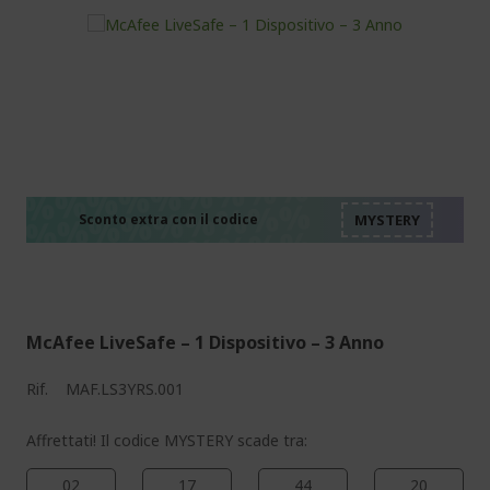
%%%%%%%%%%%%%%
%%%%%%%%%%%%%%
%%%%%%%%%%%%%%
%%%%%%%%%%%%%%
Sconto extra con il codice
%%%%%%%%%%%%%%
McAfee LiveSafe – 1 Dispositivo – 3 Anno
Rif.
MAF.LS3YRS.001
Affrettati! Il codice MYSTERY scade tra:
02
17
44
19