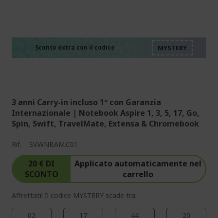
%%%%%%%%%%%%%%
%%%%%%%%%%%%%%
%%%%%%%%%%%%%%
%%%%%%%%%%%%%%
Sconto extra con il codice
%%%%%%%%%%%%%%
3 anni Carry-in incluso 1º con Garanzia
Internazionale | Notebook Aspire 1, 3, 5, 17, Go,
Spin, Swift, TravelMate, Extensa & Chromebook
Rif.
SV.WNBAM.C01
20 € DI
Applicato automaticamente nel
SCONTO
carrello
Affrettati! Il codice MYSTERY scade tra:
02
17
44
19