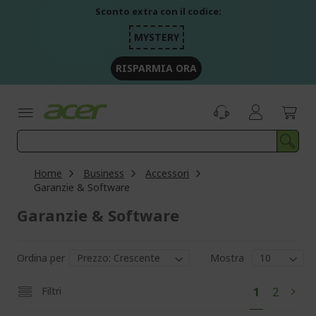
Salta
Sconto extra con il codice:
al
contenuto
MYSTERY
RISPARMIA ORA
Home
Business
Accessori
Garanzie & Software
Garanzie & Software
Ordina per
Mostra
Pag
Attualmen
Pagina
Filtri
1
2
Pagi
Succ
stai