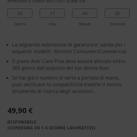
Affrettati! Il codice MYSTERY scade tra:
02
17
44
19
Giorni
Ore
Minuti
Secondi
La seguente estensione di garanzia e' valida per i
seguenti modelli: Monitor Consumer/Commercial.
Il piano Acer Care Plus deve essere attivato entro
365 giorni dall'acquisto del tuo device Acer.
Se hai già il numero di serie a portata di mano,
puoi verificare la compatibilità tramite il nostro
strumento di ricerca degli accessori.
49,90 €
DISPONIBILE
(CONSEGNA IN 1-5 GIORNI LAVORATIVI)