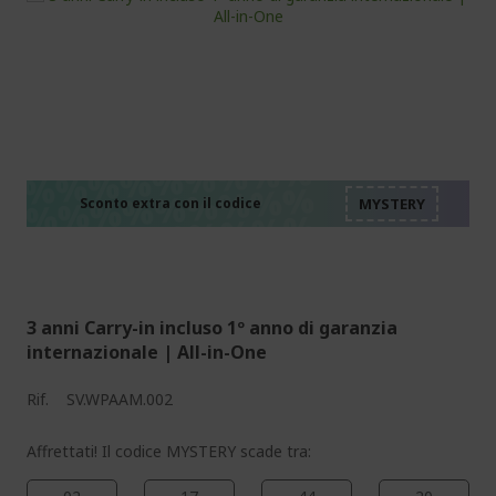
%%%%%%%%%%%%%%
%%%%%%%%%%%%%%
%%%%%%%%%%%%%%
%%%%%%%%%%%%%%
Sconto extra con il codice
%%%%%%%%%%%%%%
3 anni Carry-in incluso 1º anno di garanzia
internazionale | All-in-One
Rif.
SV.WPAAM.002
Affrettati! Il codice MYSTERY scade tra: