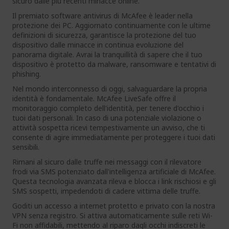
sicuro dalle più recenti minacce online.
Il premiato software antivirus di McAfee è leader nella
protezione dei PC. Aggiornato continuamente con le ultime
definizioni di sicurezza, garantisce la protezione del tuo
dispositivo dalle minacce in continua evoluzione del
panorama digitale. Avrai la tranquillità di sapere che il tuo
dispositivo è protetto da malware, ransomware e tentativi di
phishing.
Nel mondo interconnesso di oggi, salvaguardare la propria
identità è fondamentale. McAfee LiveSafe offre il
monitoraggio completo dell'identità, per tenere d'occhio i
tuoi dati personali. In caso di una potenziale violazione o
attività sospetta ricevi tempestivamente un avviso, che ti
consente di agire immediatamente per proteggere i tuoi dati
sensibili.
Rimani al sicuro dalle truffe nei messaggi con il rilevatore
frodi via SMS potenziato dall'intelligenza artificiale di McAfee.
Questa tecnologia avanzata rileva e blocca i link rischiosi e gli
SMS sospetti, impedendoti di cadere vittima delle truffe.
Goditi un accesso a internet protetto e privato con la nostra
VPN senza registro. Si attiva automaticamente sulle reti Wi-
Fi non affidabili, mettendo al riparo dagli occhi indiscreti le