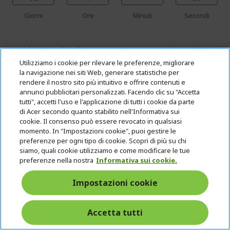
Giorni
Ore
Minuti
Secondi
McAfee LiveSafe offre una protezione essenziale per dati
personali, dispositivi e privacy online. Questa soluzione di
Utilizziamo i cookie per rilevare le preferenze, migliorare
sicurezza completa include: il premiato software antivirus
la navigazione nei siti Web, generare statistiche per
potenziato da IA avanzata McAfee™, il rilevamento delle
rendere il nostro sito più intuitivo e offrire contenuti e
minacce in tempo reale, il rilevatore di frodi via SMS, la VPN
annunci pubblicitari personalizzati. Facendo clic su "Accetta
sicura, il monitoraggio dell'identità, la navigazione sicura e il
tutti", accetti l'uso e l'applicazione di tutti i cookie da parte
gestore delle password. Con McAfee LiveSafe puoi avere la
di Acer secondo quanto stabilito nell'Informativa sui
certezza del fatto che i tuoi dispositivi e dati saranno al
cookie. Il consenso può essere revocato in qualsiasi
sicuro dalle più recenti minacce online.
momento. In "Impostazioni cookie", puoi gestire le
preferenze per ogni tipo di cookie. Scopri di più su chi
Il premiato software antivirus di McAfee è leader nella
siamo, quali cookie utilizziamo e come modificare le tue
protezione dei PC. Aggiornato continuamente con le ultime
preferenze nella nostra
Informativa sui cookie.
definizioni di sicurezza, garantisce la protezione del tuo
dispositivo dalle minacce in continua evoluzione del
panorama digitale. Avrai la tranquillità di sapere che il tuo
Impostazioni cookie
dispositivo è protetto da malware, ransomware e tentativi di
phishing.
Accetta tutti
Nel mondo interconnesso di oggi, salvaguardare la propria
identità è fondamentale. McAfee LiveSafe offre il