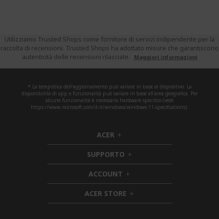
Utilizziamo Trusted Shops come fornitore di servizi indipendente per la
raccolta di recensioni. Trusted Shops ha adottato misure che garantiscono
autenticità delle recensioni rilasciate.
Maggiori informazioni
* La tempistica dell'aggiornamento può variare in base al dispositivo. La
disponibilità di app e funzionalità può variare in base all'area geografica. Per
alcune funzionalità è necessario hardware specifico (vedi
https://www.microsoft.com/it-it/windows/windows-11-specifications).
ACER
h
i
SUPPORTO
d
h
d
i
ACCOUNT
e
h
d
n
i
d
ACER STORE
d
e
h
d
n
i
e
d