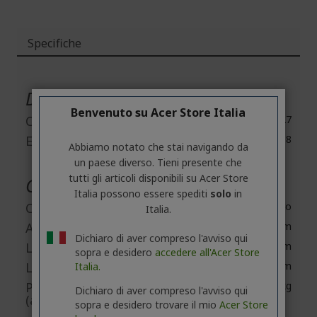
Specifiche
Maggiori
Informazioni
Dettagli del prodotto
Benvenuto su Acer Store Italia
Codice produttore
10561827
EAN
4099883041008
Abbiamo notato che stai navigando da
un paese diverso. Tieni presente che
tutti gli articoli disponibili su Acer Store
Caratteristiche fisiche
Italia possono essere spediti
solo
in
Colore
Nero
Italia.
Altezza
130-140 cm
Dichiaro di aver compreso l'avviso qui
Larghezza
57cm
sopra e desidero
accedere all'Acer Store
Lunghezza
73.8 cm
Italia.
Peso
24.2 kg
Dichiaro di aver compreso l'avviso qui
(approssimativo)
sopra e desidero trovare il mio
Acer Store