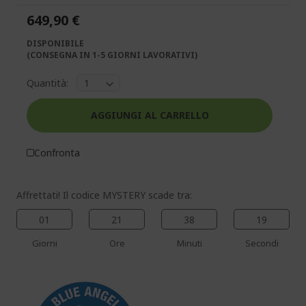
di
di
649,90 €
immagini
immagini
DISPONIBILE
(CONSEGNA IN 1-5 GIORNI LAVORATIVI)
Quantità:
AGGIUNGI AL CARRELLO
Confronta
Affrettati! Il codice MYSTERY scade tra:
01
21
38
19
Giorni
Ore
Minuti
Secondi