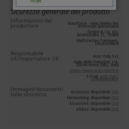
locale.
Sicurezza generale del prodotto
Informazioni del
Backforce - eine Marke der
produttore
Interstuhl Büromöbel
GmbH & Co. KG,
Brühlstraße 21, 72469
Meßstetten-Tieringen,
Deutschland
Responsabile
Acer Italy S.r.l.
UE/importatore UE
Viale delle Industrie 1/A,
20044 Arese (MI), Italy
https://www.acer.com/it-it
E-mail:
acer-italy-
srl@legalmail.it
Immagini/documenti
Accessori: disponibile
QUI
sulla sicurezza
Networking: disponibile
QUI
eScooters: disponibile
QUI
eBikes: disponibile
QUI