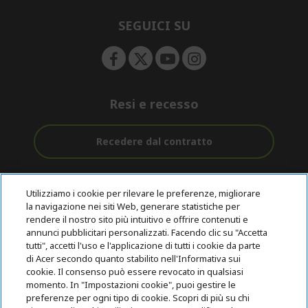
n
d
e
SEGUICI SU
n
Resi e recesso
Recedere dal contratto
Assistenza
Con 0% Di
Consegna
pre e post
Tasso
Utilizziamo i cookie per rilevare le preferenze, migliorare
Gratuita
acquisto
D'interesse
la navigazione nei siti Web, generare statistiche per
rendere il nostro sito più intuitivo e offrire contenuti e
annunci pubblicitari personalizzati. Facendo clic su "Accetta
© 2026 Acer Inc.
tutti", accetti l'uso e l'applicazione di tutti i cookie da parte
CPYou B.V. è il rivenditore autorizzato dei prodotti Acer venduti in
di Acer secondo quanto stabilito nell'Informativa sui
questo negozio online.
cookie. Il consenso può essere revocato in qualsiasi
momento. In "Impostazioni cookie", puoi gestire le
preferenze per ogni tipo di cookie. Scopri di più su chi