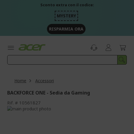
Salta
Sconto extra con il codice:
al
contenuto
MYSTERY
RISPARMIA ORA
Home
Accessori
BACKFORCE ONE - Sedia da Gaming
Rif.
10561827
Vai
alla
Vai
fine
all'inizio
della
della
galleria
galleria