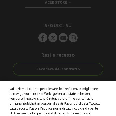
ACER STORE
d
e
h
d
n
i
e
d
n
d
e
SEGUICI SU
n
Resi e recesso
Recedere dal contratto
Assistenza
Con 0% Di
Consegna
pre e post
Tasso
Utilizziamo i cookie per rilevare le preferenze, migliorare
Gratuita
acquisto
D'interesse
la navigazione nei siti Web, generare statistiche per
rendere il nostro sito più intuitivo e offrire contenuti e
annunci pubblicitari personalizzati. Facendo clic su "Accetta
© 2026 Acer Inc.
tutti", accetti l'uso e l'applicazione di tutti i cookie da parte
CPYou B.V. è il rivenditore autorizzato dei prodotti Acer venduti in
di Acer secondo quanto stabilito nell'Informativa sui
questo negozio online.