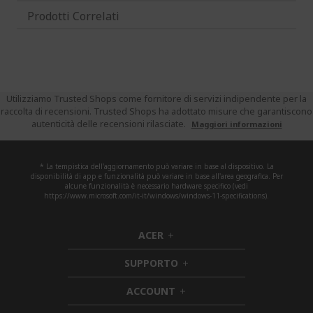
Prodotti Correlati
Utilizziamo Trusted Shops come fornitore di servizi indipendente per la
raccolta di recensioni. Trusted Shops ha adottato misure che garantiscono
autenticità delle recensioni rilasciate.
Maggiori informazioni
* La tempistica dell'aggiornamento può variare in base al dispositivo. La
disponibilità di app e funzionalità può variare in base all'area geografica. Per
alcune funzionalità è necessario hardware specifico (vedi
https://www.microsoft.com/it-it/windows/windows-11-specifications).
ACER
h
i
SUPPORTO
d
h
d
i
ACCOUNT
e
h
d
n
i
d