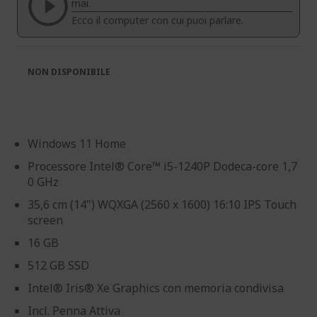
immagini
immagini
mai.
Ecco il computer con cui puoi parlare.
NON DISPONIBILE
Windows 11 Home
Processore Intel® Core™ i5-1240P Dodeca-core 1,7
0 GHz
35,6 cm (14") WQXGA (2560 x 1600) 16:10 IPS Touch
screen
16 GB
512 GB SSD
Intel® Iris® Xe Graphics con memoria condivisa
Incl. Penna Attiva