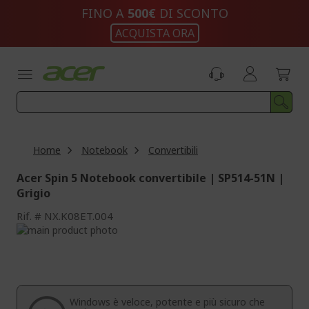
Salta
FINO A
500€
DI SCONTO
al
ACQUISTA ORA
contenuto
Home
Notebook
Convertibili
Acer Spin 5 Notebook convertibile | SP514-51N |
Grigio
Rif.
NX.K08ET.004
Vai
alla
Vai
fine
all'inizio
della
della
galleria
galleria
di
di
Windows è veloce, potente e più sicuro che