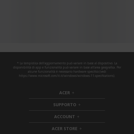
* La tempistica dell'aggiornamento può variare in base al dispositivo. La
disponibilità di app e funzionalità può variare in base all'area geografica. Per
alcune funzionalità è necessario hardware specifico (vedi
https://www.microsoft.com/it-it/windows/windows-11-specifications).
ACER
h
i
SUPPORTO
d
h
d
i
ACCOUNT
e
h
d
n
i
d
ACER STORE
d
e
h