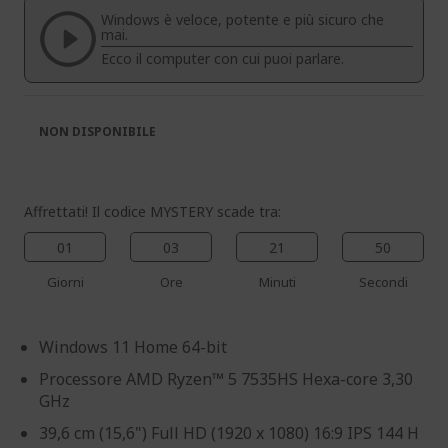
di
di
Windows è veloce, potente e più sicuro che
immagini
immagini
mai.
Ecco il computer con cui puoi parlare.
NON DISPONIBILE
Affrettati! Il codice MYSTERY scade tra:
01
03
21
49
Giorni
Ore
Minuti
Secondi
Windows 11 Home 64-bit
Processore AMD Ryzen™ 5 7535HS Hexa-core 3,30
GHz
39,6 cm (15,6") Full HD (1920 x 1080) 16:9 IPS 144 H