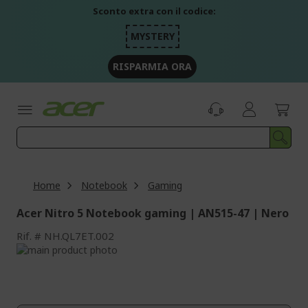
Salta
Sconto extra con il codice:
al
contenuto
MYSTERY
RISPARMIA ORA
Home
Notebook
Gaming
Acer Nitro 5 Notebook gaming | AN515-47 | Nero
Rif.
NH.QL7ET.002
Vai
alla
Vai
fine
all'inizio
della
della
galleria
galleria