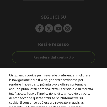
d
n
i
e
d
n
d
e
SEGUICI SU
n
Resi e recesso
Recedere dal contratto
Assistenza
Con 0% Di
Consegna
pre e post
Tasso
Utilizziamo i cookie per rilevare le preferenze, migliorare
Gratuita
acquisto
D'interesse
la navigazione nei siti Web, generare statistiche per
rendere il nostro sito più intuitivo e offrire contenuti e
annunci pubblicitari personalizzati. Facendo clic su "Accetta
© 2026 Acer Inc.
tutti", accetti l'uso e l'applicazione di tutti i cookie da parte
CPYou B.V. è il rivenditore autorizzato dei prodotti Acer venduti in
di Acer secondo quanto stabilito nell'Informativa sui
questo negozio online.
cookie. Il consenso può essere revocato in qualsiasi