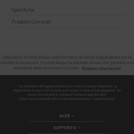
Specifiche
Prodotti Correlati
Utilizziamo Trusted Shops come fornitore di servizi indipendente per la
raccolta di recensioni. Trusted Shops ha adottato misure che garantiscono
autenticità delle recensioni rilasciate.
Maggiori informazioni
* La tempistica dell'aggiornamento può variare in base al dispositivo. La
disponibilità di app e funzionalità può variare in base all'area geografica. Per
alcune funzionalità è necessario hardware specifico (vedi
https://www.microsoft.com/it-it/windows/windows-11-specifications).
ACER
h
i
SUPPORTO
d
h