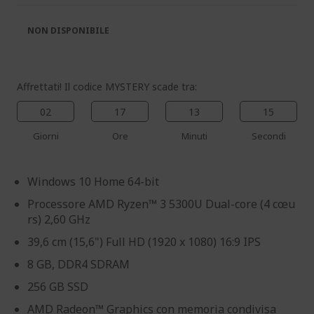
di
di
immagini
immagini
NON DISPONIBILE
Affrettati! Il codice MYSTERY scade tra:
02
17
13
15
Giorni
Ore
Minuti
Secondi
Windows 10 Home 64-bit
Processore AMD Ryzen™ 3 5300U Dual-core (4 cœu
rs) 2,60 GHz
39,6 cm (15,6") Full HD (1920 x 1080) 16:9 IPS
8 GB, DDR4 SDRAM
256 GB SSD
AMD Radeon™ Graphics con memoria condivisa