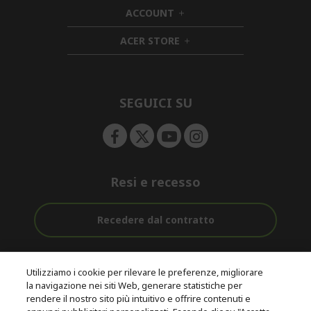
d
i
ACCOUNT
e
h
d
n
i
d
ACER STORE
d
e
h
d
n
i
e
d
n
d
e
SEGUICI SU
n
Resi e recesso
Recedere dal contratto
Assistenza
Con 0% Di
Consegna
pre e post
Tasso
Utilizziamo i cookie per rilevare le preferenze, migliorare
Gratuita
acquisto
D'interesse
la navigazione nei siti Web, generare statistiche per
rendere il nostro sito più intuitivo e offrire contenuti e