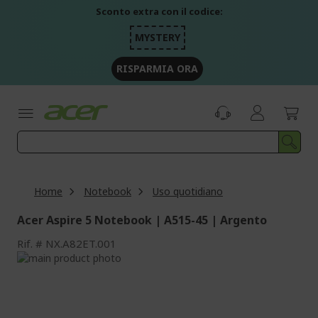
Salta
Sconto extra con il codice:
al
contenuto
MYSTERY
RISPARMIA ORA
Home
Notebook
Uso quotidiano
Acer Aspire 5 Notebook | A515-45 | Argento
Rif.
NX.A82ET.001
Vai
alla
Vai
fine
all'inizio
della
della
galleria
galleria